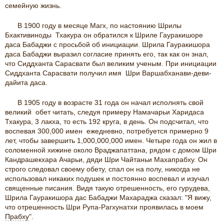
семейную жизнь.
В 1900 году в месяце Магх, по настоянию Шрилы
Бхактивиноды Тхакура он обратился к Шриле Гауракишоре
даса Бабаджи с просьбой об инициации. Шрила Гауракишора
даса Бабаджи выразил согласие принять его, так как он знал,
что Сиддханта Сарасвати был великим ученым. При инициации
Сиддханта Сарасвати получил имя Шри Варшабханави-деви-
дайита даса.
В 1905 году в возрасте 31 года он начал исполнять свой
великий обет читать, следуя примеру Намачарьи Харидаса
Тхакура, 3 лакха, то есть 192 круга, в день. Он подсчитал, что
воспевая 300,000 имен ежедневно, потребуется примерно 9
лет, чтобы завершить 1,000,000,000 имен. Четыре года он жил в
соломенной хижине около Враджапаттана, рядом с домом Шри
Кандрашекхара Ачарьи, дяди Шри Чайтаньи Махапрабху. Он
строго следовал своему обету, спал он на полу, никогда не
использовал никаких подушек и постоянно воспевал и изучал
священные писания. Видя такую отрешенность, его гурудева,
Шрила Гауракишора дас Бабаджи Махараджа сказал: "Я вижу,
что отрешенность Шри Рупа-Рагхунатхи проявилась в моем
Прабху
".