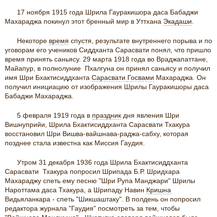
17 ноября 1915 года Шрила Гауракишора даса Бабаджи
Махараджа покинул этот бренный мир в Уттхана
Экадаши
.
Некоторе
время
спустя, результате внутреннего порыва и по
уговорам его учеников Сиддханта Сарасвати понял, что пришло
время принять саньясу. 29 марта 1918 года во Враджапаттане,
Майапур, в полнолуние Пхалгуна он принял саньясу и получил
имя Шри Бхактисиддханта
Сарасвати
Госвами
Махараджа. Он
получил инициацию от изображения Шрилы Гауракишоры даса
Бабаджи Махараджа.
5 февраля 1919 года в
праздник
дня явления Шри
Вишнуприйи, Шрила Бхактисиддханта Сарасвати Тхакура
восстановил Шри Вишва-вайшнава-раджа-сабху, которая
позднее стала известна как Миссия Гаудия.
Утром 31 декабря 1936 года Шрила Бхактисиддханта
Сарасвати Тхакура попросил Шрипада Б.Р. Шридхара
Махараджу спеть ему песню "Шри Рупа Манджари" Шрилы
Нароттама даса Тхакура, а Шрипаду Навин
Кришна
Видьяланкара - спеть "Шикшаштаку". В полдень он попросил
редактора журнала "Гаудия" посмотреть за тем, чтобы