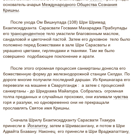
основатель-ачарья
Международного Общества Сознания
Кришны
.
После ухода Ом Вишнупада (108) Шри Шримад
Бхактисиддханта Сарасвати Госвами Махараджа Прабхупады
его
трансцендентное
тело умастили благовонным маслом,
сандаловой и цветочной пастой. Затем его духовное тело было
положено перед Божествами в зале Шри Сарасваты и
украшено цветами, гирляндами и тканями. Там же было
совершено подобающее поклонение и арати.
После этого огромная процессия санкиртаны донесла его
божественную форму до железнодорожной станции Силдах. По
дороге многие получили последний даршан. Из Кришнагара его
перевезли на машине в Сварупгандж : а затем с процессией
санкиртаны - до Шридхама Майапура. Собралась огромная
толпа преданных и случайных прохожих, они изливали
чувства
горя и разлуки, но одновременно они не прекращали
прославлять Святое имя Кришны.
Сначала Шрилу Бхактисиддханту Сарасвати Тхакура
принесли в
Йогапитху
, затем в Шривасангану, и потом в Шри
Адвайта Бхавану. Наконец его принесли в Шри Враджапаттану,