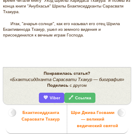
время читали книгу "Уход Шрилы Харидаса Тхакура" и поэмы из
конца книги "Анубхасья" Шрилы Бхактисиддханты Сарасвати
Тхакура.
Итак, "ачарья-солнце", как его называл его отец Шрила
Бхактивинода Тхакур, ушел из земного видения и
присоединился к вечным играм Господа.
Понравилась статья?
«Бхактисиддханта Сарасвати Тхакур — биография»
Поделись
с другом
💜
🔗
Viber
Ссылка
Бхактисиддханта
Шри Джива Госвами
Сарасвати Тхакур
— великий
ведический святой