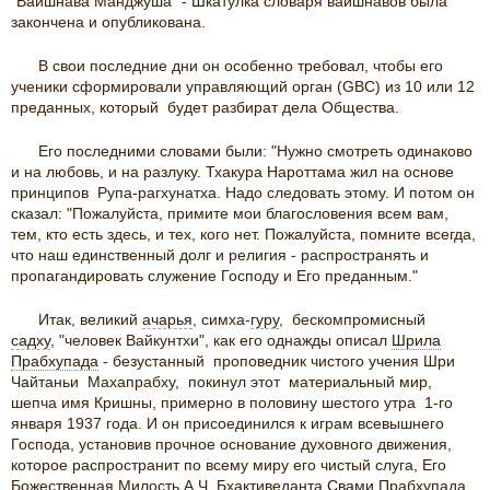
"Вайшнава Манджуша" - Шкатулка словаря вайшнавов была
закончена и опубликована.
В свои последние дни он особенно требовал, чтобы его
ученики сформировали управляющий орган (GBC) из 10 или 12
преданных, который будет разбират дела Общества.
Его последними словами были: "Нужно смотреть одинаково
и на любовь, и на разлуку. Тхакура Нароттама жил на основе
принципов Рупа-рагхунатха. Надо следовать этому. И потом он
сказал: "Пожалуйста, примите мои благословения всем вам,
тем, кто есть здесь, и тех, кого нет. Пожалуйста, помните всегда,
что наш единственный долг и религия - распространять и
пропагандировать служение Господу и Его преданным."
Итак, великий
ачарья
, симха-
гуру
, бескомпромисный
садху
, "человек Вайкунтхи", как его однажды описал
Шрила
Прабхупада
- безустанный проповедник чистого учения Шри
Чайтаньи Махапрабху, покинул этот материальный мир,
шепча имя Кришны, примерно в половину шестого утра 1-го
января 1937 года. И он присоединился к играм всевышнего
Господа, установив прочное основание духовного движения,
которое распространит по всему миру его чистый слуга, Его
Божественная Милость А.Ч. Бхактиведанта
Свами
Прабхупада,