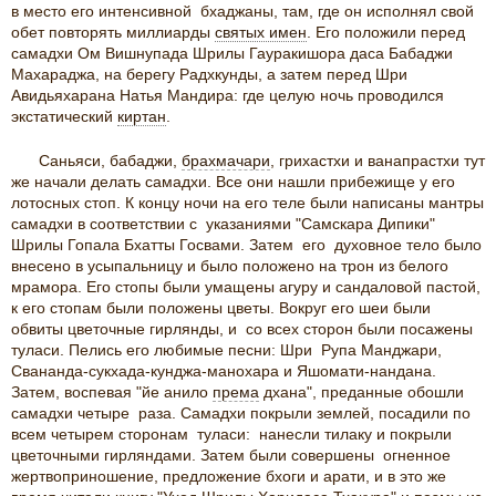
в место его интенсивной бхаджаны, там, где он исполнял свой
обет повторять миллиарды
святых имен
. Его положили перед
самадхи Ом Вишнупада Шрилы Гауракишора даса Бабаджи
Махараджа, на берегу Радхкунды, а затем перед Шри
Авидьяхарана Натья Мандира: где целую ночь проводился
экстатический
киртан
.
Саньяси, бабаджи,
брахмачари
, грихастхи и ванапрастхи тут
же начали делать самадхи. Все они нашли прибежище у его
лотосных стоп. К концу ночи на его теле были написаны мантры
самадхи в соответствии с указаниями "Самскара Дипики"
Шрилы Гопала Бхатты Госвами. Затем его духовное тело было
внесено в усыпальницу и было положено на трон из белого
мрамора. Его стопы были умащены агуру и сандаловой пастой,
к его стопам были положены цветы. Вокруг его шеи были
обвиты цветочные гирлянды, и со всех сторон были посажены
туласи. Пелись его любимые песни: Шри Рупа Манджари,
Свананда-сукхада-кунджа-манохара и Яшомати-нандана.
Затем, воспевая "йе анило
према
дхана", преданные обошли
самадхи четыре раза. Самадхи покрыли землей, посадили по
всем четырем сторонам туласи: нанесли тилаку и покрыли
цветочными гирляндами. Затем были совершены огненное
жертвоприношение, предложение бхоги и арати, и в это же