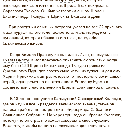
Джаганнатхи, явился Бимала
Прасад
Датта, который
впоследствии стал известен как Шрила Бхактисиддханта
Сарасвати Тхакура. Он был четвертым сыном Шрилы
Бхактивиноды Тхакура и Шриюкты Бхагавати Деви.
При рождении опытный астролог указал на все 22 признака
маха-пуруши на его теле. Более того, мальчик родился с
пуповиной, которая обвивала его шею, наподобие
брахманского шнура.
Когда Бимала Прасаду исполнилось 7 лет, он выучил всю
Бхагавад-гиту
, и мог прекрасно обьяснить любой стих. Когда
ему было 136 Шрила Бхактивинода Тхакура привез из
Джаганнатха Пури для своего сына четки из
туласи
, и дал ему
Хари
и Нрисимха мантры, которые тот повторял с величайшей
верой, одновременно с поклонением Божеству Курма в
соответствии с наставлениями Шрилы Бхактивинода Тхакура.
В 18 лет он поступил в Калькутский Санскритский Колледж,
где он изучил все 6 разделов ведического знания, также он
написал работу по астрологии - Чиракумара Сабха, или
Священное Собрание. Но через три года он бросил Колледж,
потому что он страстно желал совершать свое
служение
Божеству, и чтобы на него не оказывали давления начать