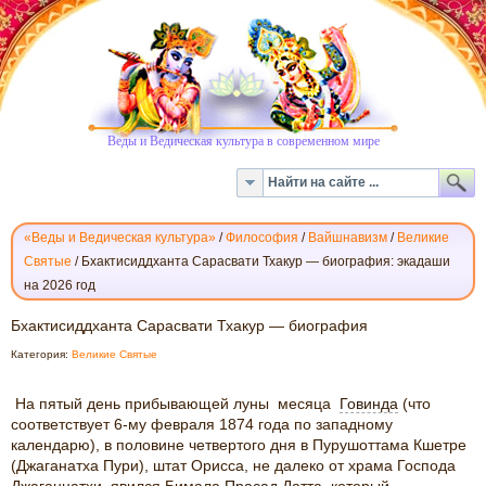
Веды и Ведическая культура в современном мире
«Веды и Ведическая культура»
/
Философия
/
Вайшнавизм
/
Великие
Святые
/
Бхактисиддханта Сарасвати Тхакур — биография: экадаши
на 2026 год
БХАКТИСИДДХАНТА
Бхактисиддханта Сарасвати Тхакур — биография
САРАСВАТИ
Категория:
Великие Святые
ТХАКУР
—
На пятый день прибывающей луны месяца
Говинда
(что
БИОГРАФИЯ
соответствует 6-му февраля 1874 года по западному
календарю), в половине четвертого дня в Пурушоттама Кшетре
(Джаганатха Пури), штат Орисса, не далеко от храма Господа