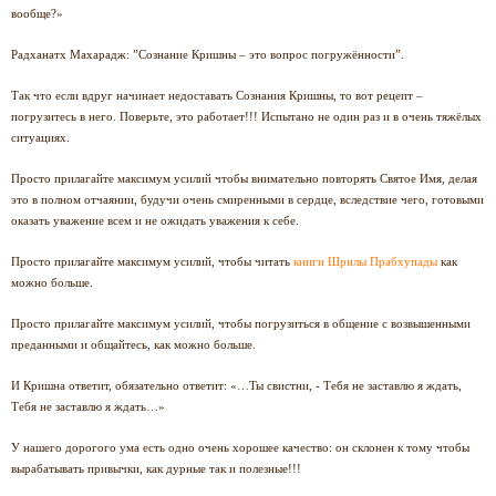
вообще?»
Радханатх Махарадж: ”Сознание Кришны – это вопрос погружённости”.
Так что если вдруг начинает недоставать Сознания Кришны, то вот рецепт –
погрузитесь в него. Поверьте, это работает!!! Испытано не один раз и в очень тяжёлых
ситуациях.
Просто прилагайте максимум усилий чтобы внимательно повторять Святое Имя, делая
это в полном отчаянии, будучи очень смиренными в сердце, вследствие чего, готовыми
оказать уважение всем и не ожидать уважения к себе.
Просто прилагайте максимум усилий, чтобы читать
книги Шрилы Прабхупады
как
можно больше.
Просто прилагайте максимум усилий, чтобы погрузиться в общение с возвышенными
преданными и общайтесь, как можно больше.
И Кришна ответит, обязательно ответит: «…Ты свистни, - Тебя не заставлю я ждать,
Тебя не заставлю я ждать…»
У нашего дорогого ума есть одно очень хорошее качество: он склонен к тому чтобы
вырабатывать привычки, как дурные так и полезные!!!