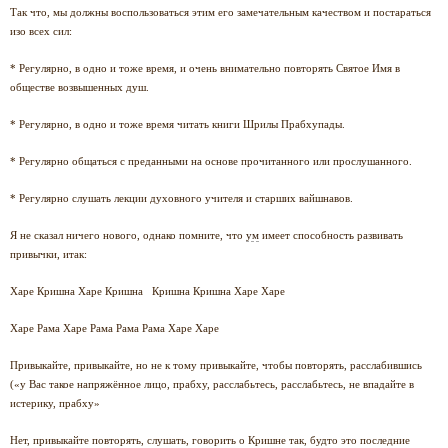
Так что, мы должны воспользоваться этим его замечательным качеством и постараться
изо всех сил:
* Регулярно, в одно и тоже время, и очень внимательно повторять Святое Имя в
обществе возвышенных душ.
* Регулярно, в одно и тоже время читать книги Шрилы Прабхупады.
* Регулярно общаться с преданными на основе прочитанного или прослушанного.
* Регулярно слушать лекции духовного учителя и старших вайшнавов.
Я не сказал ничего нового, однако помните, что
ум
имеет способность развивать
привычки, итак:
Харе Кришна Харе Кришна Кришна Кришна Харе Харе
Харе Рама Харе Рама Рама Рама Харе Харе
Привыкайте, привыкайте, но не к тому привыкайте, чтобы повторять, расслабившись
(«у Вас такое напряжённое лицо, прабху, расслабьтесь, расслабьтесь, не впадайте в
истерику, прабху»
Нет, привыкайте повторять, слушать, говорить о Кришне так, будто это последние