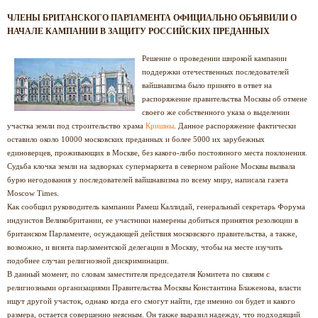
ЧЛЕНЫ БРИТАНСКОГО ПАРЛАМЕНТА ОФИЦИАЛЬНО ОБЪЯВИЛИ О
НАЧАЛЕ КАМПАНИИ В ЗАЩИТУ РОССИЙСКИХ ПРЕДАННЫХ
Решение о проведении широкой кампании
поддержки отечественных последователей
вайшнавизма было принято в ответ на
распоряжение правительства Москвы об отмене
своего же собственного указа о выделении
участка земли под строительство храма
Кришны
. Данное распоряжение фактически
оставило около 10000 московских преданных и более 5000 их зарубежных
единоверцев, проживающих в Москве, без какого-либо постоянного места поклонения.
Судьба клочка земли на задворках супермаркета в северном районе Москвы вызвала
бурю негодования у последователей вайшнавизма по всему миру, написала газета
Moscow Times.
Как сообщил руководитель кампании Рамеш Каллидай, генеральный секретарь Форума
индуистов Великобритании, ее участники намерены добиться принятия резолюции в
британском Парламенте, осуждающей действия московского правительства, а также,
возможно, и визита парламентской делегации в Москву, чтобы на месте изучить
подобнее случаи религиозной дискриминации.
В данный момент, по словам заместителя председателя Комитета по связям с
религиозными организациями Правительства Москвы Константина Блаженова, власти
ищут другой участок, однако когда его смогут найти, где именно он будет и какого
размера, остается совершенно неясным. Он также выразил надежду, что подходящий