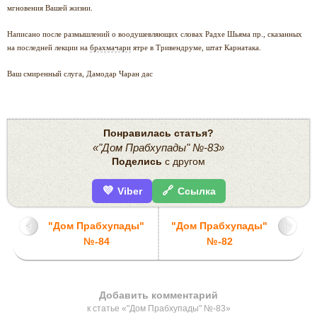
мгновения Вашей жизни.
Написано после размышлений о воодушевляющих словах Радхе Шьяма пр., сказанных
на последней лекции на
брахмачари
ятре в Тривендруме, штат Карнатака.
Ваш смиренный слуга, Дамодар Чаран дас
Понравилась статья?
«"Дом Прабхупады" №-83»
Поделись
с другом
💜
🔗
Viber
Ссылка
"Дом Прабхупады"
"Дом Прабхупады"
№-84
№-82
Добавить комментарий
к статье «"Дом Прабхупады" №-83»