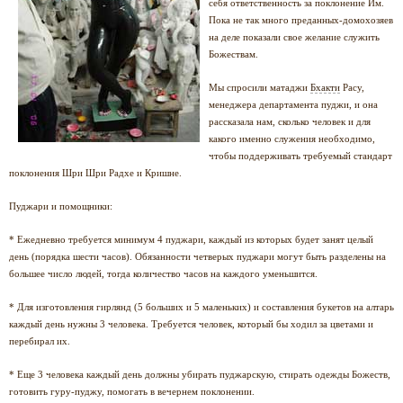
себя ответственность за поклонение Им.
Пока не так много преданных-домохозяев
на деле показали свое желание служить
Божествам.
Мы спросили матаджи
Бхакти
Расу,
менеджера департамента пуджи, и она
рассказала нам, сколько человек и для
какого именно служения необходимо,
чтобы поддерживать требуемый стандарт
поклонения Шри Шри Радхе и Кришне.
Пуджари и помощники:
* Ежедневно требуется минимум 4 пуджари, каждый из которых будет занят целый
день (порядка шести часов). Обязанности четверых пуджари могут быть разделены на
большее число людей, тогда количество часов на каждого уменьшится.
* Для изготовления гирлянд (5 больших и 5 маленьких) и составления букетов на алтарь
каждый день нужны 3 человека. Требуется человек, который бы ходил за цветами и
перебирал их.
* Еще 3 человека каждый день должны убирать пуджарскую, стирать одежды Божеств,
готовить гуру-пуджу, помогать в вечернем поклонении.