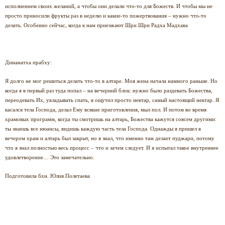
исполнением своих желаний, а чтобы они делали что-то для Божеств. И чтобы мы не
просто приносили фрукты раз в неделю и какие-то пожертвования – нужно что-то
делать. Особенно сейчас, когда к нам приезжают Шри Шри Радха Мадхава
Динанатха прабху:
Я долго не мог решиться делать что-то в алтаре. Моя жена начала намного раньше. Но
когда я в первый раз туда попал – на вечерний блок: нужно было раздевать Божества,
переодевать Их, укладывать спать, я ощутил просто нектар, самый настоящий нектар. Я
касался тела Господа, делал Ему всякие приготовления, мыл пол. И потом во время
храмовых программ, когда ты смотришь на алтарь, Божества кажутся совсем другими:
ты знаешь все нюансы, видишь каждую часть тела Господа. Однажды я пришел в
вечером храм и алтарь был закрыт, но я знал, что именно там делает пуджари, потому
что я знал полностью весь процесс – что и зачем следует. И я испытал такое внутреннее
удовлетворение… Это замечательно.
Подготовила бхн. Юлия Полетаева