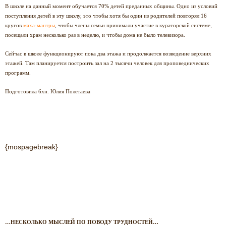
В школе на данный момент обучается 70% детей преданных общины. Одно из условий
поступления детей в эту школу, это чтобы хотя бы один из родителей повторял 16
кругов
маха-мантры
, чтобы члены семьи принимали участие в кураторской системе,
посещали храм несколько раз в неделю, и чтобы дома не было телевизора.
Сейчас в школе функционируют пока два этажа и продолжается возведение верхних
этажей. Там планируется построить зал на 2 тысячи человек для проповеднических
программ.
Подготовила бхн. Юлия Полетаева
{mospagebreak}
…НЕСКОЛЬКО МЫСЛЕЙ ПО ПОВОДУ ТРУДНОСТЕЙ…