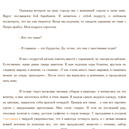
Однажды вечером на день города мы с компанией сидели и пили пиво.
Вдруг послышался бой барабанов. Я захватила с собой подругу, и побежала
посмотреть, что же там творится. Когда мы подошли, то увидели харинаму во главе с
Патри прабху. Моя подруга спросила:
- Кто это такие?
- Я слышала — это буддисты. Да, точно, это они с хвостиками ходят!
И мы с подругой начали плясать вместе с харинамой, не смотря на каблуки.
Естественно, наши дикие танцы заметили. К нам подошла одна бхактин, вручила по
сладкому шарику и визитке, со словами: «У нас очень много таких шариков, и танцевать
можно до упада, приходите». После этого мы вернулись в компанию, и продолжали
пить пиво.
И только через несколько месяцев, убирая в квартире, я наткнулась на эту
визитку, и мне захотелось пойти к этим людям. Я надела самую модную одежду, туфли
на шпильке, накрасила губы красной помадой. Пришла вся такая… а там все скромно
одеты с аккуратными прическами. Мне стало стыдно. Я села на последний ряд,
тихонько полезла в сумку, достала салфетку и стерла помаду. С программы я уходила
счастливая
с твердой уверенностью, что я навсегда останусь здесь, и с целым мешком
всякой всячины (я покупала все, что мне предлагали): мешочек с четками, набор