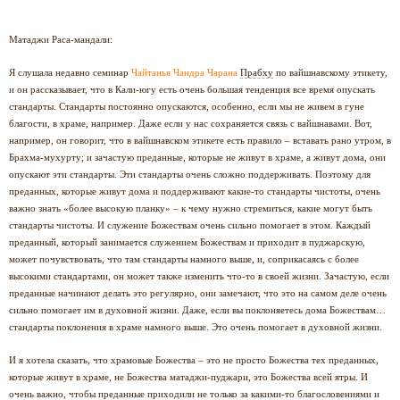
Матаджи Раса-мандали:
Я слушала недавно семинар
Чайтанья Чандра Чарана
Прабху
по вайшнавскому этикету,
и он рассказывает, что в Кали-югу есть очень большая тенденция все время опускать
стандарты. Стандарты постоянно опускаются, особенно, если мы не живем в гуне
благости, в храме, например. Даже если у нас сохраняется связь с вайшнавами. Вот,
например, он говорит, что в вайшнавском этикете есть правило ­– вставать рано утром, в
Брахма-мухурту; и зачастую преданные, которые не живут в храме, а живут дома, они
опускают эти стандарты. Эти стандарты очень сложно поддерживать. Поэтому для
преданных, которые живут дома и поддерживают какие-то стандарты чистоты, очень
важно знать «более высокую планку» – к чему нужно стремиться, какие могут быть
стандарты чистоты. И служение Божествам очень сильно помогает в этом. Каждый
преданный, который занимается служением Божествам и приходит в пуджарскую,
может почувствовать, что там стандарты намного выше, и, соприкасаясь с более
высокими стандартами, он может также изменить что-то в своей жизни. Зачастую, если
преданные начинают делать это регулярно, они замечают, что это на самом деле очень
сильно помогает им в духовной жизни. Даже, если вы поклоняетесь дома Божествам…
стандарты поклонения в храме намного выше. Это очень помогает в духовной жизни.
И я хотела сказать, что храмовые Божества – это не просто Божества тех преданных,
которые живут в храме, не Божества матаджи-пуджари, это Божества всей ятры. И
очень важно, чтобы преданные приходили не только за какими-то благословениями и