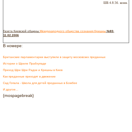
ШБ 4.8.56. комм.
Газета Киевской общины
Международного общества сознания Кришны
№83,
11.02.2006
В номере:
Британские парламентарии выступили в защиту московских преданных
Истории о Шриле Прабхупаде
Приход Шри Шри Радхи и Кришны в Киев
Как преданные приходят в движение
Сад Гопала - Школа для детей преданных в Бомбее
И другое...
{mospagebreak}