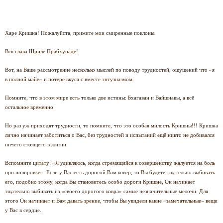
Харе
Кришна! Пожалуйста, примите мои смиренные поклоны.
Вся слава Шриле Прабхупаде!
Вот, на Ваше рассмотрение несколько мыслей по поводу трудностей, ощущений что «я
в полной майе» и потере вкуса с вместе энтузиазмом.
Помните, что в этом мире есть только две истины: Бхагаван и Вайшнавы, а всё
остальное временно.
Но раз уж приходят трудности, то помните, что это особая милость Кришны!!! Кришна
лично начинает заботиться о Вас, без трудностей и испытаний ещё никто не добивался
ничего стоящего в жизни.
Вспомните цитату: «Я удивляюсь, когда стремящийся к совершенству жалуется на боль
при полировке». Если у Вас есть дорогой Вам ковёр, то Вы будете тщательно выбивать
его, подобно этому, когда Вы становитесь особо дороги Кришне, Он начинает
тщательно выбивать из «своего дорогого ковра» самые незначительные мелочи. Для
этого Он начинает и Вам давать зрение, чтобы Вы увидели какие «замечательные» вещи
у Вас в сердце.