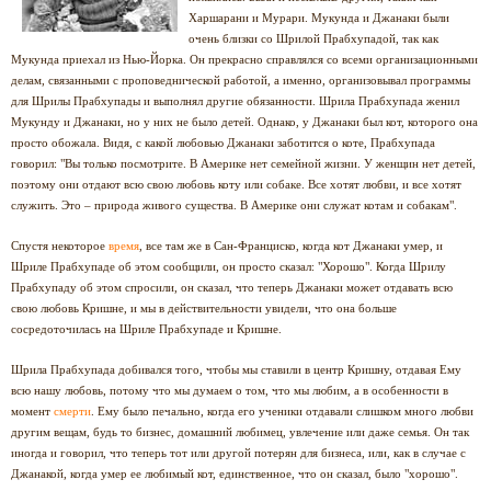
Харшарани и Мурари. Мукунда и Джанаки были
очень близки со Шрилой Прабхупадой, так как
Мукунда приехал из Нью-Йорка. Он прекрасно справлялся со всеми организационными
делам, связанными с проповеднической работой, а именно, организовывал программы
для Шрилы Прабхупады и выполнял другие обязанности. Шрила Прабхупада женил
Мукунду и Джанаки, но у них не было детей. Однако, у Джанаки был кот, которого она
просто обожала. Видя, с какой любовью Джанаки заботится о коте, Прабхупада
говорил: "Вы только посмотрите. В Америке нет семейной жизни. У женщин нет детей,
поэтому они отдают всю свою любовь коту или собаке. Все хотят любви, и все хотят
служить. Это
–
природа живого существа. В Америке они служат котам и собакам".
Спустя некоторое
время
, все там же в Сан-Франциско, когда кот Джанаки умер, и
Шриле Прабхупаде об этом сообщили, он просто сказал: "Хорошо". Когда Шрилу
Прабхупаду об этом спросили, он сказал, что теперь Джанаки может отдавать всю
свою любовь Кришне, и мы в действительности увидели, что она больше
сосредоточилась на Шриле Прабхупаде и Кришне.
Шрила Прабхупада добивался того, чтобы мы ставили в центр Кришну, отдавая Ему
всю нашу любовь, потому что мы думаем о том, что мы любим, а в особенности в
момент
смерти
. Ему было печально, когда его ученики отдавали слишком много любви
другим вещам, будь то бизнес, домашний любимец, увлечение или даже семья. Он так
иногда и говорил, что теперь тот или другой потерян для бизнеса, или, как в случае с
Джанакой, когда умер ее любимый кот, единственное, что он сказал, было "хорошо".