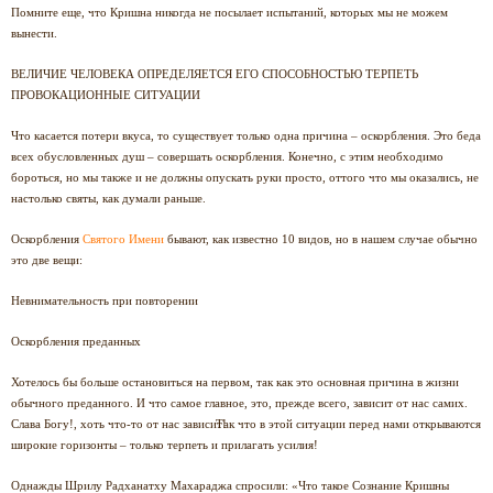
Помните еще, что Кришна никогда не посылает испытаний, которых мы не можем
вынести.
ВЕЛИЧИЕ ЧЕЛОВЕКА ОПРЕДЕЛЯЕТСЯ ЕГО СПОСОБНОСТЬЮ ТЕРПЕТЬ
ПРОВОКАЦИОННЫЕ СИТУАЦИИ
Что касается потери вкуса, то существует только одна причина – оскорбления. Это беда
всех обусловленных душ – совершать оскорбления. Конечно, с этим необходимо
бороться, но мы также и не должны опускать руки просто, оттого что мы оказались, не
настолько святы, как думали раньше.
Оскорбления
Святого Имени
бывают, как известно 10 видов, но в нашем случае обычно
это две вещи:
Невнимательность при повторении
Оскорбления преданных
Хотелось бы больше остановиться на первом, так как это основная причина в жизни
обычного преданного. И что самое главное, это, прежде всего, зависит от нас самих.
Слава Богу!, хоть что-то от нас зависит!
Так что в этой ситуации перед нами открываются
широкие горизонты – только терпеть и прилагать усилия!
Однажды Шрилу Радханатху Махараджа спросили: «Что такое Сознание Кришны