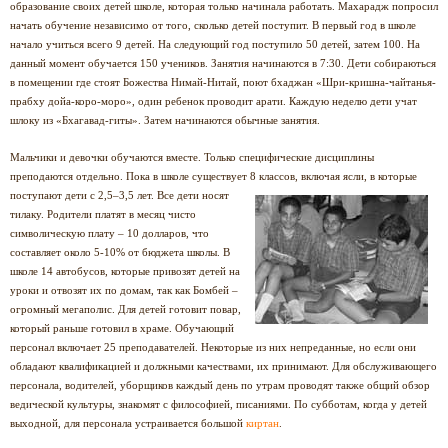
образование своих детей школе, которая только начинала работать. Махарадж попросил
начать обучение независимо от того, сколько детей поступит. В первый год в школе
начало учиться всего 9 детей. На следующий год поступило 50 детей, затем 100. На
данный момент обучается 150 учеников. Занятия начинаются в 7:30. Дети собираються
в помещении где стоят Божества Нимай-Нитай, поют бхаджан «Шри-кришна-чайтанья-
прабху дойа-коро-моро», один ребенок проводит арати. Каждую неделю дети учат
шлоку из «Бхагавад-гиты». Затем начинаются обычные занятия.
Мальчики и девочки обучаются вместе. Только специфические дисциплины
преподаются отдельно. Пока в школе существует 8 классов, включая ясли, в которые
поступают дети с
2,5–3,5 лет. Все дети носят
тилаку. Родители платят в месяц чисто
символическую плату – 10 долларов, что
составляет около 5-10% от бюджета школы. В
школе 14 автобусов, которые привозят детей на
уроки и отвозят их по домам, так как Бомбей –
огромный мегаполис. Для детей готовит повар,
который раньше готовил в храме. Обучающий
персонал включает 25 преподавателей. Некоторые из них непреданные, но если они
обладают квалификацией и должными качествами, их принимают. Для обслуживающего
персонала, водителей, уборщиков каждый день по утрам проводят также общий обзор
ведической культуры, знакомят с философией, писаниями. По субботам, когда у детей
выходной, для персонала устраивается большой
киртан
.