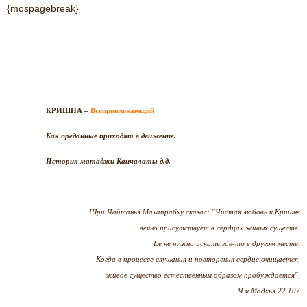
{mospagebreak}
КРИШНА –
Всепривлекающий
Как преданные приходят в движение.
История матаджи Канчалаты д.д.
Шри Чайтанья Махапрабху сказал: "Чистая любовь к Кришне
вечно присутствует в сердцах живых существ.
Ее не нужно искать где-то в другом месте.
Когда в процессе слушания и повторения сердце очищается,
живое существо естественным образом пробуждается".
Ч.ч Мадхья 22.107