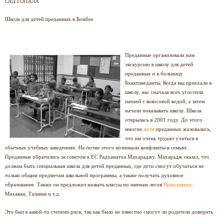
САД ГОПАЛА
Школ
а для детей преданных в Бомбее
Преданные организовали нам
экскурсию в школу для детей
преданных и в больницу
Бхактиведанты. Когда мы приехали в
школу, нас сначала всех угостили
папаей с кокосовой водой, а затем
начали показывать школу. Школа
открылась в 2001 году. До этого
многие
дети
преданных жаловались,
что им очень трудно учиться в
обычных учебных заведениях. На почве этого возникали конфликты в семьях.
Преданные обратились за советом к ЕС Радханатха Махараджу. Махарадж сказал, что
должна быть специальная школа для детей преданных, где дети смогут обучаться не
только общим предметам школьной программы, а также получать духовное
образование. Также он предложил назвать классы по именам лесов
Вриндавана
:
Махаван, Талаван и т.д.
Это был в какой-то степени риск, так как было не известно смогут ли родители доверить