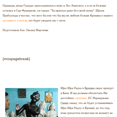
Однажды, когда Гурудас присоединился к нему в Лос-Анжелесе, а я из-за болезни
осталась в Сан-Франциско, он сказал: "Ты приехал даже без своей жены". Шрила
Прабхупада учил нас, что кого бы или что бы мы ни любили больше Кришны и нашего
духовного учителя
, это будет уводить нас с пути.
Подготовила бхн. Оксана Марченко
{mospagebreak}
Шри Шри Радха и
Кришна
скоро приедут
в Киев. И мы должны обеспечить Им
достойное
служение
. ЕС Ниранджана
Свами
сказал, что не будет устанавливать
Шри Шри Радху и Кришну до тех пор,
пока грихастхи полностью не возьмут на