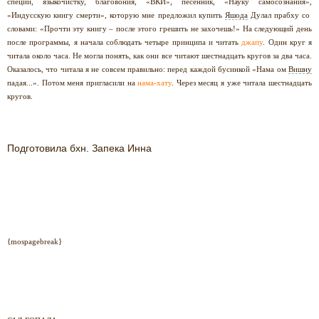
специй, языкочистку, благовония, «ВКИ», песенник, «Науку самосознания»,
«Индусскую книгу смерти», которую мне предложил купить
Яшода
Дулал прабху со
словами: «Прочти эту книгу – после этого грешить не захочешь!» На следующий день
после программы, я начала соблюдать четыре принципа и читать
джапу
. Один круг я
читала около часа. Не могла понять, как они все читают шестнадцать кругов за два часа.
Оказалось, что читала я не совсем правильно: перед каждой бусинкой «Нама ом
Вишну
падая...». Потом меня пригласили на
нама-хату
. Через месяц я уже читала шестнадцать
кругов.
Подготовила бхн. Запека Инна
{mospagebreak}