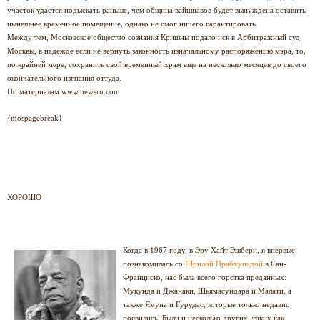
участок удастся подыскать раньше, чем община вайшнавов будет вынуждена оставить
нынешнее временное помещение, однако не смог ничего гарантировать.
Между тем, Московское общество сознания Кришны подало иск в Арбитражный суд
Москвы, в надежде если не вернуть законность изначальному распоряжению мэра, то,
по крайней мере, сохранить свой временный храм еще на несколько месяцев до своего
окончательного изгнания оттуда.
По материалам
www.newsru.com
{mospagebreak}
ХОРОШО
Когда в 1967 году, в Эру Хайт Эшбери, я впервые
познакомилась со
Шрилой Прабхупадой
в Сан-
Франциско, нас была всего горстка преданных:
Мукунда и Джанаки, Шьямасундара и Малати, а
также Ямуна и Гурудас, которые только недавно
появились. Были и несколько других, таких как