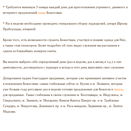
* Требуются минимум 3 повара каждый день для приготовления утреннего, дневного и
вечернего предложений
пищи
Божествам.
* Раз в неделю необходимо проводить генеральную уборку пуджарской, алтаря Шрилы
Прабхупады, алтарной.
Кроме того, есть возможности служить Божествам, участвуя в пошиве одежд для Них,
а также став спонсором. Более подробно об этих видах служения мы расскажем в
одном из ближайших номеров газеты.
Вы можете выбрать себе определенный день (раз в неделю, раз в месяц и т.д.) и тип
деятелньости, договориться с пуджари и всегда в этот день выполнять свое служение.
Департамент пуджи благодарит преданных, которые уже принимают активное участие
в поклонении Божествам: самые стабильные сейчас м. Бхуми и м. Лилавати, которые
уже больше года регулярно раз в неделю готовят предложение для Божеств и
прасад
для преданных. Также стабильны в своем служении м. Бхогешвари, м. Индулекха, м.
Синдхумати, м. Экамати, м. Махарани, Камала Кантха Пандит пр. и м. Трайлокья
Сундари, м. Нандотсава, Динанантх пр. и м. Раса-мандали, Ладвамши пр., м. Лалита
Мадхава.