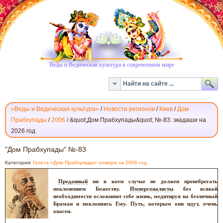
Веды и Ведическая культура в современном мире
«Веды и Ведическая культура»
/
Новости регионов
/
Киев
/
Дом
Прабхупады
/
2006
/
&quot;Дом Прабхупады&quot; №-83: экадаши на
2026 год
"ДОМ
"Дом Прабхупады" №-83
ПРАБХУПАДЫ"
Категория:
Газета «Дом Прабхупады» номера за 2006 год
№-83
Преданный
ни в коем случае не должен пренебрегать
поклонением Божеству.
Имперсоналисты
без всякой
необходимости осложняют себе жизнь, медитируя на безличный
Браман и поклоняясь Ему. Путь, которым они идут, очень
опасен.