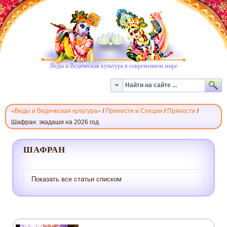
Веды и Ведическая культура в современном мире
«Веды и Ведическая культура»
/
Пряности и Специи
/
Пряности
/
Шафран: экадаши на 2026 год
ШАФРАН
ШАФРАН
Показать все статьи списком
Показать все статьи о
шафране
списком}
Шафран. Происхождение. Получение.