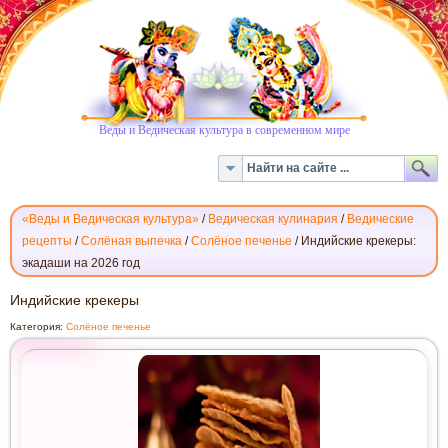
Веды и Ведическая культура в современном мире
«Веды и Ведическая культура»
/
Ведическая кулинария
/
Ведические
рецепты
/
Солёная выпечка
/
Солёное печенье
/
Индийские крекеры:
экадаши на 2026 год
ИНДИЙСКИЕ
Индийские крекеры
КРЕКЕРЫ
Категория:
Солёное печенье