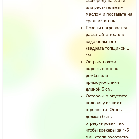
сковороду на 2/3
ги
или растительным
маслом и поставьте на
средний огонь.
Пока ги нагревается,
раскатайте тесто в
виде большого
квадрата толщиной 1
см.
Острым ножом
нарежьте его на
ромбы или
прямоугольники
длиной 5 см.
Осторожно опустите
половину из них в
горячее ги. Огонь
должен быть
отрегулирован так,
чтобы крекеры за 4-5
мин стали золотисто-