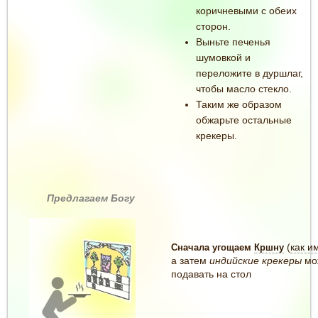
коричневыми с обеих
сторон.
Выньте печенья
шумовкой и
переложите в дуршлаг,
чтобы масло стекло.
Таким же образом
обжарьте остальные
крекеры.
Предлагаем Богу
(
как и
Сначала угощаем
Кршну
а затем
индийские крекеры
мо
подавать на стол