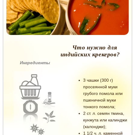
Что нужно для
индийских крекеров?
Ингредиенты
3 чашки (300 г)
просеянной муки
грубого помола или
пшеничной муки
тонкого помола;
2 ст. л. семян тмина,
кунжута или калинджи
(калонджи);
1 1/2 ч. л. каменной