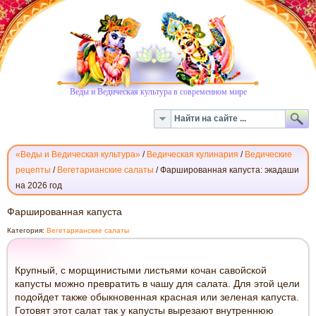
Веды и Ведическая культура в современном мире
«Веды и Ведическая культура»
/
Ведическая кулинария
/
Ведические
рецепты
/
Вегетарианские салаты
/
Фаршированная капуста: экадаши
на 2026 год
ФАРШИРОВАННАЯ
Фаршированная капуста
КАПУСТА
Категория:
Вегетарианские салаты
Крупный, с морщинистыми листьями кочан савойской
капусты можно превратить в чашу для салата. Для этой цели
подойдет также обыкновенная красная или зеленая капуста.
Готовят этот салат так у капусты вырезают внутреннюю