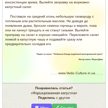
консистенции крема. Вылейте заправку на морковно-
капустный салат.
Поставьте на средний огонь небольшую сковороду с
топленым или растительным маслом. Не доводя до
появления дыма, бросьте семена горчицы и жарьте, пока
они не начнут трещать и не станут сизыми. Вылейте
приправу на салат и хорошо смешайте. Переложите салат
ложкой в капустную чашу и подавайте сразу или
предварительно охладив его.
Рецепт из книги: "Любимые блюда индийской вегетарианской кухни"
Автор книги: Ямуна Деви
... ... www.Vedic-Culture.in.ua ... ...
Понравилась статья?
«Фаршированная капуста»
Поделись
с другом
💜
🔗
Viber
Ссылка