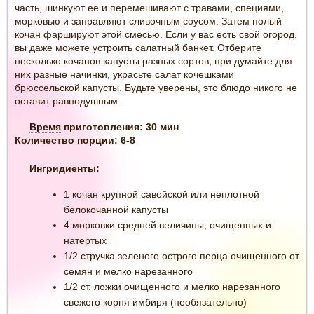
часть, шинкуют ее и перемешивают с травами, специями,
морковью и заправляют сливочным соусом. Затем полый
кочан фаршируют этой смесью. Если у вас есть свой огород,
вы даже можете устроить салатный банкет. Отберите
несколько кочанов капусты разных сортов, при думайте для
них разные начинки, украсьте салат кочешками
брюссельской капусты. Будьте уверены, это блюдо никого не
оставит равнодушным.
Время
приготовления: 30 мин
Количество порции: 6-8
Ингридиенты:
1 кочан крупной савойской или неплотной
белокочанной капусты
4 морковки средней величины, очищенных и
натертых
1/2 стручка зеленого острого перца очищенного от
семян и мелко нарезанного
1/2 ст. ложки очищенного и мелко нарезанного
свежего корня
имбиря
(необязательно)