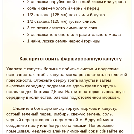
2 ст. ложки нарубленной свежей кинзы или укропа
соль и свежемолотый черный перец
1/2 стакана (125 мл) пахты или
йогурта
1/2 стакана (125 мл) густых сливок
3 ст. ложки свежего лимонного сока
2 ст. ложки топленого или растительного масла
1 чайн. ложка семян черной горчицы
Как приготовить фаршированную капусту
Удалите с капусты большие побитые листья и подрежьте
основание так, чтобы капуста могла ровно стоять на плоской
поверхности. Отрежьте сверху треть капусты и затем
вырежьте середину, подрезая ее вдоль краев по кругу и
оставляя для бортика 2,5 см. Натрите на терке вырезанную
середину в количестве, равном подготовленной моркови.
Сложите в большую миску тертую морковь и капусту,
острый зеленый перец, имбирь, свежую зелень, соль,
черный перец и хорошо перемешайте. В другой миске
соедините пахту или йогурт со сливками. Непрерывно
помешивая, медленно влейте лимонный сок и сбивайте до