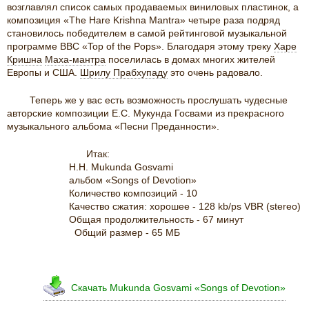
возглавлял список самых продаваемых виниловых пластинок, а
композиция «The Hare Krishna Mantra» четыре раза подряд
становилось победителем в самой рейтинговой музыкальной
программе BBC «Top of the Pops». Благодаря этому треку
Харе
Кришна
Маха-мантра
поселилась в домах многих жителей
Европы и США.
Шрилу Прабхупаду
это очень радовало.
Теперь же у вас есть возможность прослушать чудесные
авторские композиции Е.С. Мукунда Госвами из прекрасного
музыкального альбома «Песни Преданности».
Итак:
Н.Н. Mukunda Gosvami
альбом «Songs of Devotion»
Количество композиций - 10
Качество сжатия: хорошее - 128 kb/ps VBR (stereo)
Общая продолжительность - 67 минут
Общий размер - 65 MБ
Скачать Mukunda Gosvami «Songs of Devotion»