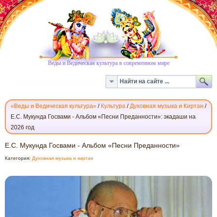
Веды и Ведическая культура в современном мире
«Веды и Ведическая культура»
/
Культура
/
Духовная музыка и Киртан
/
Е.С. Мукунда Госвами - Альбом «Песни Преданности»: экадаши на
2026 год
Е.С.
Е.С. Мукунда Госвами - Альбом «Песни Преданности»
МУКУНДА
Категория:
Духовная музыка и киртан
ГОСВАМИ
-
АЛЬБОМ
«ПЕСНИ
ПРЕДАННОСТИ»