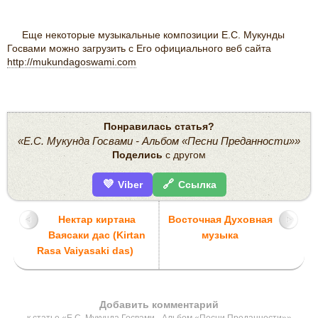
Еще некоторые музыкальные композиции Е.С. Мукунды
Госвами можно загрузить с Его официального веб сайта
http://mukundagoswami.com
Понравилась статья?
«Е.С. Мукунда Госвами - Альбом «Песни Преданности»»
Поделись
с другом
💜
🔗
Viber
Ссылка
Нектар киртана
Восточная Духовная
Ваясаки дас (Kirtan
музыка
Rasa Vaiyasaki das)
Добавить комментарий
к статье «Е.С. Мукунда Госвами - Альбом «Песни Преданности»»