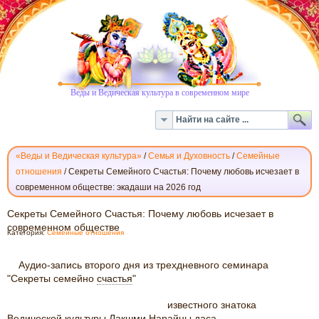
Веды и Ведическая культура в современном мире
«Веды и Ведическая культура»
/
Семья и Духовность
/
Семейные
отношения
/
Секреты Семейного Счастья: Почему любовь исчезает в
современном обществе: экадаши на 2026 год
СЕКРЕТЫ
Секреты Семейного Счастья: Почему любовь исчезает в
СЕМЕЙНОГО
современном обществе
Категория:
Семейные отношения
СЧАСТЬЯ:
ПОЧЕМУ
Аудио-запись второго дня из трехдневного семинара
ЛЮБОВЬ
"Секреты семейно
счастья
"
ИСЧЕЗАЕТ
В
известного знатока
СОВРЕМЕННОМ
Ведической культуры
Лакшми
Нарайны даса