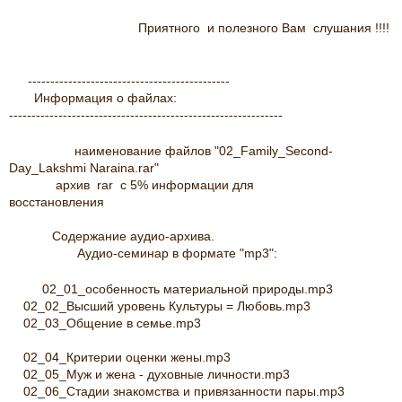
Приятного и полезного Вам слушания !!!!
---------------------------------------------
Информация о файлах:
-------------------------------------------------------------
наименование файлов "02_Family_Second-
Day_Lakshmi Naraina.rar"
архив rar c 5% информации для
восстановления
Содержание аудио-архива.
Аудио-семинар в формате "mp3":
02_01_особенность материальной природы.mp3
02_02_Высший уровень Культуры = Любовь.mp3
02_03_Общение в семье.mp3
02_04_Критерии оценки жены.mp3
02_05_Муж и жена - духовные личности.mp3
02_06_Стадии знакомства и привязанности пары.mp3