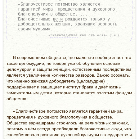
«Благочестивое потомство является
гарантией мира, процветания и духовного
благополучия в обществе. ...
Благочестивые
дети
рождаются только у
добродетельных женщин, хранящих верность
своим мужьям».
«
Бхагавад-гита
как она есть» (1.40)
В современном обществе, где мало кто вообще знает что
такое
целомудрие
, не говоря уже об обучении основам
целомудрия и защиты женщин, естественным последствием
является увеличение количества разводов. Важно осознать,
что именно женская добродетель (целомудрие)
поддерживает и защищает институт брака и даёт жизнь
замечательным детям, которые становятся золотым фондом
общества.
«Благочестивое потомство является гарантией мира,
процветания и духовного благополучия в обществе.
Общество варнашрамы строилось на религиозных законах,
поэтому в нём всегда преобладали благочестивые люди, что
способствовало развитию духовной культуры в государстве и