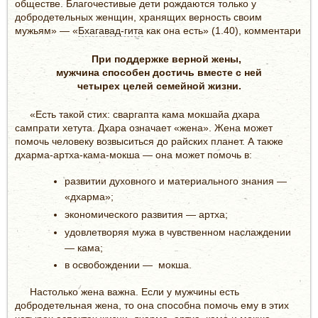
обществе. Благочестивые дети рождаются только у
добродетельных женщин, хранящих верность своим
мужьям» — «
Бхагавад-гита
как она есть» (1.40), комментари
При поддержке верной жены,
мужчина способен достичь вместе с ней
четырех целей семейной жизни.
«Есть такой стих: сваргапта кама мокшайа дхара
сампрати хетута. Дхара означает «жена». Жена может
помочь человеку возвыситься до райских планет. А также
дхарма-артха-кама-мокша — она может помочь в:
развитии духовного и материального знания —
«дхарма»;
экономического развития — артха;
удовлетворяя мужа в чувственном наслаждении
— кама;
в освобождении — мокша.
Настолько жена важна. Если у мужчины есть
добродетельная жена, то она способна помочь ему в этих