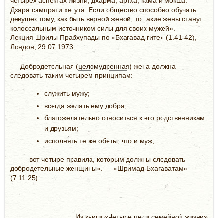
четырех аспектах жизни, дхарма, артха, кама и мокша.
Дхара сампрати хетута. Если общество способно обучать
девушек тому, как быть верной женой, то такие жены станут
колоссальным источником силы для своих мужей». —
Лекция Шрилы Прабхупады по «Бхагавад-гите» (1.41-42),
Лондон, 29.07.1973.
Добродетельная (
целомудренная
) жена должна
следовать таким четырем принципам:
служить мужу;
всегда желать ему добра;
благожелательно относиться к его родственникам
и друзьям;
исполнять те же обеты, что и муж,
— вот четыре правила, которым должны следовать
добродетельные женщины». — «Шримад-Бхагаватам»
(7.11.25).
Из книги «
Четыре цели семейной жизни
»