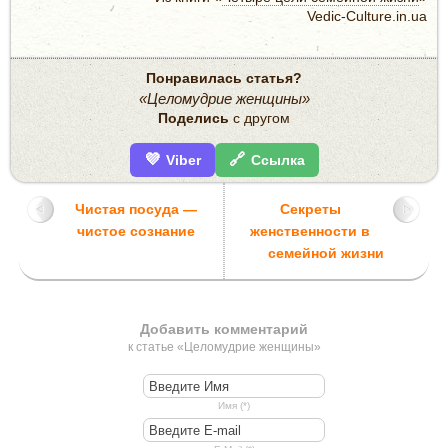
Vedic-Culture.in.ua
Понравилась статья?
«Целомудрие женщины»
Поделись
с другом
💜
🔗
Viber
Ссылка
Чистая посуда —
Секреты
чистое сознание
женственности в
семейной жизни
Добавить комментарий
к статье «Целомудрие женщины»
Имя (*)