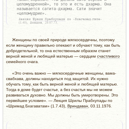
целомудренной», то это и есть дхарма. Она
называется сатита-дхарма. Сати значит
«целомудрие».
Лекция
Шрилы Прабхупады
по «Бхагавад-гите»
(1.40), Лондон, 28.07.73.
Женщины по своей природе мягкосердечны, поэтому
если женщину правильно опекают и обучают тому, как быть
добродетельной, то она естественным образом станет
верной женой и любящей матерью — сердцем
счастливого
семейного очага.
«Это очень важно — мягкосердечные женщины, вама-
свабхава, должны находиться под защитой. Их нужно
обучать тому, как быть верной женой и любящей матерью.
Тогда в доме будет счастье, а без счастья мы не можем
развиваться духовно. Мы должны быть умиротворены. Это
первейшее условие». — Лекция Шрилы Прабхупады по
«Шримад Бхагаватам» (1.7.43),
Вриндаван
, 03.11.1976.