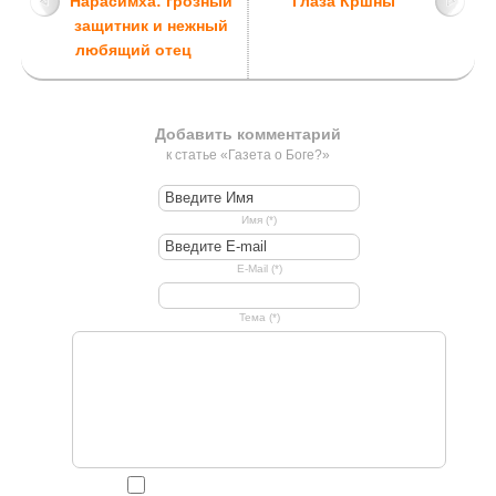
Нарасимха: грозный
Глаза Кршны
защитник и нежный
любящий отец
Добавить комментарий
к статье «Газета о Боге?»
Имя (*)
E-Mail (*)
Тема (*)