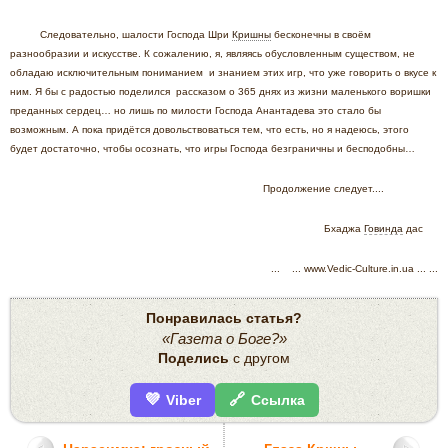
Следовательно, шалости Господа Шри
Кришны
бесконечны в своём
разнообразии и искусстве. К сожалению, я, являясь обусловленным существом, не
обладаю исключительным пониманием и знанием этих игр, что уже говорить о вкусе к
ним. Я бы с радостью поделился рассказом о 365 днях из жизни маленького воришки
преданных сердец… но лишь по милости Господа Анантадева это стало бы
возможным. А пока придётся довольствоваться тем, что есть, но я надеюсь, этого
будет достаточно, чтобы осознать, что игры Господа безграничны и бесподобны…
Продолжение следует....
Бхаджа
Говинда
дас
... ... www.Vedic-Culture.in.ua ... ...
Понравилась статья?
«Газета о Боге?»
Поделись
с другом
💜
🔗
Viber
Ссылка