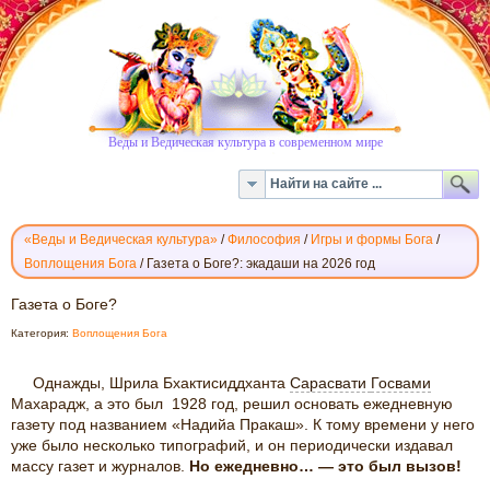
Веды и Ведическая культура в современном мире
«Веды и Ведическая культура»
/
Философия
/
Игры и формы Бога
/
Воплощения Бога
/
Газета о Боге?: экадаши на 2026 год
ГАЗЕТА
Газета о Боге?
О
Категория:
Воплощения Бога
БОГЕ?
Однажды, Шрила Бхактисиддханта
Сарасвати
Госвами
Махарадж, а это был 1928 год, решил основать ежедневную
газету под названием «Надийа Пракаш». К тому времени у него
уже было несколько типографий, и он периодически издавал
массу газет и журналов.
Но ежедневно… — это был вызов!