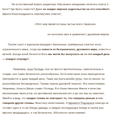
На естественный вопрос редактора «Как можно ежедневно печатать газету о
Боге? Где брать новости? Даже
не каждое мирское издательство на это способно!»
Шрила Бхактисиддханта невозмутимо ответил:
«Этот мир является лишь частью всего творения,
он ничтожно мал в сравнении с духовным миром.
Тысячи газет и журналов передают банальные, изжёванные сплетни этого
ограниченного мира, тогда как
новости из безграничного, духовного мира,
новости о
вечной, всегда юной Личности Бога
мы могли бы выпускать не то что каждый день
— каждую секунду!
»
Например,
игры Господа
, они не просто притягательны, замечательны и
сладки, они также бесконечно разнообразны. Хотя некоторые игры периодически
повторяются, и даже каждый день. Такие как Ашта-калийа
лилы
, тем не менее, их
разнообразие беспредельно. Таковы законы духовной энергии. Это непостижимо.
Например, Ананта Шеша славит Господа, Его божественные Имена и качества
миллионами своих ртов, на протяжение миллионов лет и до сих пор не закончил.
Имейте в виду, что
каждая голова не повторяет то, что говорила раньше и что
говорили другие головы.
Воистину непостижимо. А
Шримати Радхарани
никогда не
готовит одно и то же блюдо дважды, и каждое последующее блюдо в тысячи раз
вкуснее предыдущего, и так бесконечно. Абсолютно непостижимо!