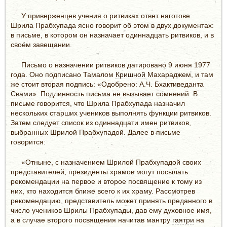
У приверженцев учения о ритвиках ответ наготове:
Шрила Прабхупада ясно говорит об этом в двух документах:
в письме, в котором он назначает одиннадцать ритвиков, и в
своём завещании.
Письмо о назначении ритвиков датировано 9 июня 1977
года. Оно подписано Тамалом
Кришной
Махараджем, и там
же стоит вторая подпись: «Одобрено: А.Ч. Бхактиведанта
Свами
». Подлинность письма не вызывает сомнений. В
письме говорится, что Шрила Прабхупада назначил
нескольких старших учеников выполнять функции ритвиков.
Затем следует список из одиннадцати имен ритвиков,
выбранных Шрилой Прабхупадой. Далее в письме
говорится:
«Отныне, с назначением Шрилой Прабхупадой своих
представителей, президенты храмов могут посылать
рекомендации на первое и второе посвящение к тому из
них, кто находится ближе всего к их храму. Рассмотрев
рекомендацию, представитель может принять преданного в
число учеников Шрилы Прабхупады, дав ему духовное имя,
а в случае второго посвящения начитав мантру
гаятри
на