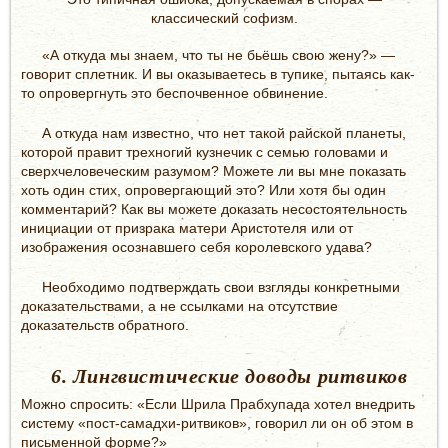
классический софизм.
«А откуда мы знаем, что ты не бьёшь свою жену?» —
говорит сплетник. И вы оказываетесь в тупике, пытаясь как-
то опровергнуть это беспочвенное обвинение.
А откуда нам известно, что нет такой райской планеты,
которой правит трехногий кузнечик с семью головами и
сверхчеловеческим разумом? Можете ли вы мне показать
хоть один стих, опровергающий это? Или хотя бы один
комментарий? Как вы можете доказать несостоятельность
инициации от призрака матери Аристотеля или от
изображения осознавшего себя королевского удава?
Необходимо подтверждать свои взгляды конкретными
доказательствами, а не ссылками на отсутствие
доказательств обратного.
6. Лингвистические доводы ритвиков
Можно спросить: «Если Шрила Прабхупада хотел внедрить
систему «пост-самадхи-ритвиков», говорил ли он об этом в
письменной форме?»