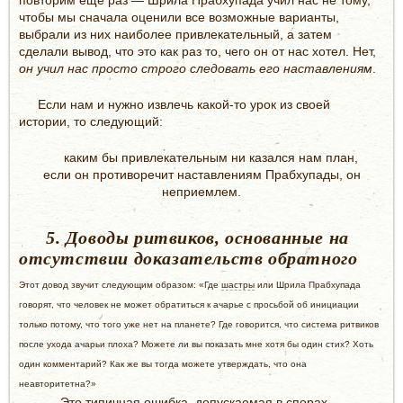
повторим ещё раз — Шрила Прабхупада учил нас не тому,
чтобы мы сначала оценили все возможные варианты,
выбрали из них наиболее привлекательный, а затем
сделали вывод, что это как раз то, чего он от нас хотел. Нет,
он учил нас просто строго следовать его наставлениям
.
Если нам и нужно извлечь какой-то урок из своей
истории, то следующий:
каким бы привлекательным ни казался нам план,
если он противоречит наставлениям Прабхупады, он
неприемлем.
5. Доводы ритвиков, основанные на
отсутствии доказательств обратного
Этот довод звучит следующим образом: «Где
шастры
или Шрила Прабхупада
говорят, что человек не может обратиться к ачарье с просьбой об инициации
только потому, что того уже нет на планете? Где говорится, что система ритвиков
после ухода ачарьи плоха? Можете ли вы показать мне хотя бы один стих? Хоть
один комментарий? Как же вы тогда можете утверждать, что она
неавторитетна?»
Это типичная ошибка, допускаемая в спорах —