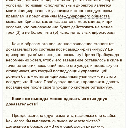
условии, что новый исполнительный директор является
моим инициированным учеником и строго следует всем
правилам и предписаниям
Международного общества
сознания Кришны
, как описывается в моих книгах, и при
условии, что одновременно будет действовать не менее
трех (3) и не более пяти (5) исполнительных директоров».
Каким образом это письменное заявление становится
доказательством системы пост-самадхи-ритвик-гуру? Её
приверженцы объясняют, что поскольку Шрила Прабхупада
несомненно хотел, чтобы его завещание оставалось в силе в
течение многих поколений после его ухода, и поскольку он
оговаривает, что каждый последующий управляющий
должен быть «моим инициированным учеником», из этого
следует, что Шрила Прабхупада должен продолжать давать
посвящение после своего ухода по системе ритвик-гуру.
Какие же выводы можно сделать из этих двух
доказательств?
Прежде всего, следует заметить, насколько они слабы.
Как могло бы выглядеть сильное доказательство?..
Детальнее в брошюре «
В чём ошибаются ритвики
».