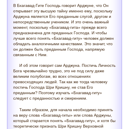
В Бхагавад-Гите Господь говорит Арджуне, что Он
открывает эту высшую тайну именно ему, поскольку
Арджуна является Его преданным слугой, другом и
непосредственным учеником. И это очень важный
момент, поскольку «Бхагавад-гита» прежде всего
предназначена для преданных Господа. И чтобы
лучше всего понять «Бхагавад-гиту» человек должен
обладать аналогичными качествами. Это значит, что
он должен быть преданным Господа, напрямую
связанным с Ним.
И об этом говорит сам Арджуна. Постичь Личность
Бога чрезвычайно трудно, это не под силу даже
великим полубогам, во всех отношениях
превосходящих людей. Так как же тогда человеку
постичь Господа Шри Кришну, не став Его
преданным? Поэтому изучать «Бхагавад-гиту»
следует с преданностью и смирением.
Таким образом, для начала необходимо принять
на веру слова «Бхагавад-гиты» или слова Арджуны,
который старается понять «Бхагавад-гиту», и хотя бы
теоретически признать Шри Кришну Верховной