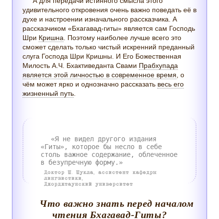
А для передачи истинного смысла этого
удивительного откровения очень важно поведать её в
духе и настроении изначального рассказчика. А
рассказчиком «Бхагавад-гиты» является сам Господь
Шри
Кришна
. Поэтому наиболее лучше всего это
сможет сделать только чистый искренний преданный
слуга Господа Шри Кришны. И Его Божественная
Милость А.Ч. Бхактиведанта Свами
Прабхупада
является этой личностью в современное время
, о
чём может ярко и однозначно рассказать
весь его
жизненный путь
.
«Я не видел другого издания
«Гиты», которое бы несло в себе
столь важное содержание, облеченное
в безупречную форму.»
Доктор Ш. Шукла, ассистент кафедры
лингвистики,
Джорджтаунский университет
Что важно знать перед началом
чтения Бхагавад-Гиты?