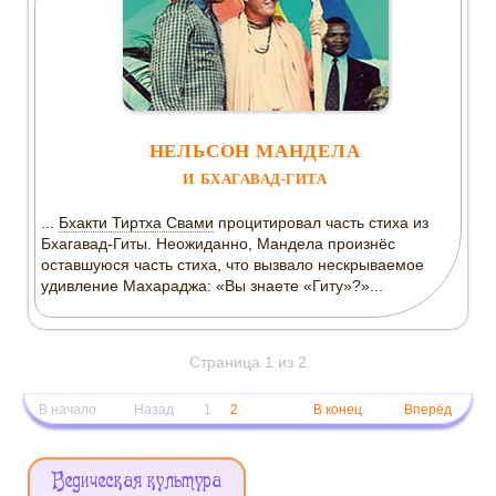
НЕЛЬСОН МАНДЕЛА
И БХАГАВАД-ГИТА
...
Бхакти Тиртха Свами
процитировал часть стиха из
Бхагавад-Гиты. Неожиданно, Мандела произнёс
оставшуюся часть стиха, что вызвало нескрываемое
удивление Махараджа: «Вы знаете «Гиту»?»...
Страница 1 из 2
В начало
Назад
1
2
В конец
Вперёд
Меню
Ведическая культура
Сайта