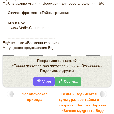
Файл в архиве «rar», информация для восстановления - 5%
Скачать фрагмент «Тайны времени»
Kris.h.Nive
... ... www.Vedic-Culture.in.ua ... ...
-------------------------------------
Ещё по теме «
Временные эпохи
»:
Могущество предсказания Вед
Понравилась статья?
«Тайны времени, или временные эпохи Вселенной»
Поделись
с другом
💜
🔗
Viber
Ссылка
Человеческая
Веды и Ведическая
природа
культура: все тайны и
секреты. Лакшми Нараяна
«Вечная мудрость Вед»