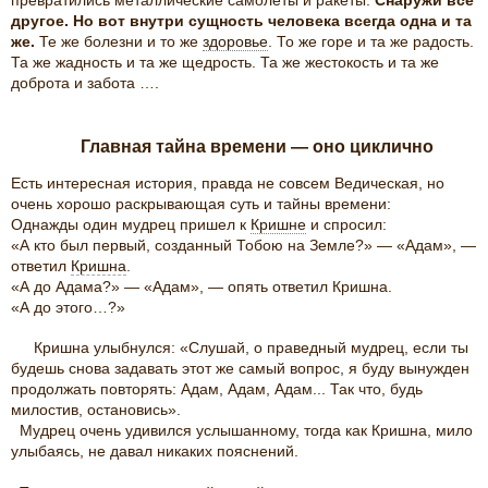
превратились металлические самолеты и ракеты.
Снаружи всё
другое. Но вот внутри сущность человека всегда одна и та
же.
Те же болезни и то же
здоровье
. То же горе и та же радость.
Та же жадность и та же щедрость. Та же жестокость и та же
доброта и забота ….
Главная тайна времени — оно циклично
Есть интересная история, правда не совсем Ведическая, но
очень хорошо раскрывающая суть и тайны времени:
Однажды один мудрец пришел к
Кришне
и спросил:
«А кто был первый, созданный Тобою на Земле?» — «Адам», —
ответил
Кришна
.
«А до Адама?» — «Адам», — опять ответил Кришна.
«А до этого…?»
Кришна улыбнулся: «Слушай, о праведный мудрец, если ты
будешь снова задавать этот же самый вопрос, я буду вынужден
продолжать повторять: Адам, Адам, Адам... Так что, будь
милостив, остановись».
Мудрец очень удивился услышанному, тогда как Кришна, мило
улыбаясь, не давал никаких пояснений.