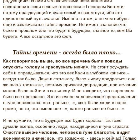
радующийся своими человеческими возможностями
восстановить свои вечные отношения с Господом Богом и
потому празднующий и
счастливый
в своем пути, ибо это
единственный путь счастья. Именно в этом, а не чем нибудь
ещё и заключаются тайны времени. Не имеет значение что
было в прошлом или что будет в будущем, главное то, кем Вы
будете. А всё остальное это фон.
Тайны времени - всегда было плохо...
Как говорилось выше, во все времена были поводы
опускать голову и «распускать нюни».
Не стоит осуждать
себя и оправдываться, что это век Кали в глубоком кризисе –
всегда так было. Даже в сатья-югу, было к чему придраться: она
же шла к трета-юге, поэтому признаки деградации, при желании
можно было найти и в сатья-югу. И не говорите, что в прошлом
было все прекрасно. Это извечное человеческое представление
в гуне невежества: «вот раньше...», «вот были люди в наше
время, не то, что нынешнее...», «этого раньше не было...».
И не думайте, что в будущем все будет хорошо. Так тоже
думали всегда, особенно люди, находящиеся в гуне страсти.
Счастливый же человек, человек в гуне благости, видит
все немного иначе:
все, что возможно, - здесь и сейчас! Только