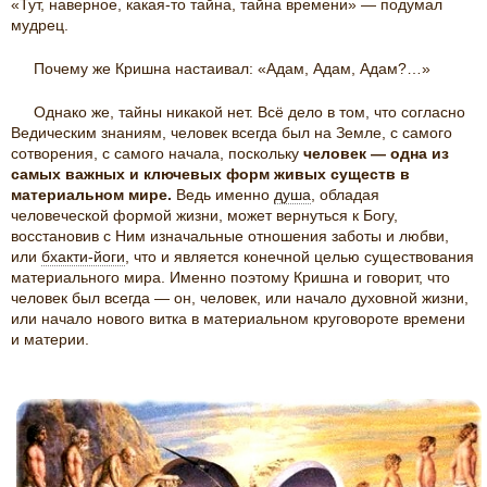
«Тут, наверное, какая-то тайна, тайна времени» — подумал
мудрец.
Почему же Кришна настаивал: «Адам, Адам, Адам?…»
Однако же, тайны никакой нет. Всё дело в том, что согласно
Ведическим знаниям, человек всегда был на Земле, с самого
сотворения, с самого начала, поскольку
человек — одна из
самых важных и ключевых форм живых существ в
материальном мире.
Ведь именно
душа
, обладая
человеческой формой жизни, может вернуться к Богу,
восстановив с Ним изначальные отношения заботы и любви,
или
бхакти-йоги
, что и является конечной целью существования
материального мира. Именно поэтому Кришна и говорит, что
человек был всегда — он, человек, или начало духовной жизни,
или начало нового витка в материальном круговороте времени
и материи.