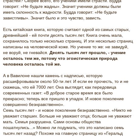
страстей? Скорее всего, его ученики имели страсти. Будда
говорит: «Не будьте жадны». Значит ученики должны были
иметь склонность к жадности. Будда говорит: «Не будьте
завистливы». Значит было и это чувство, зависть.
Есть китайская книга, которую считают одной из самых старых,
древнейшей - ей почти десять тысяч лет. Книга очень мала,
сохранилось только несколько страниц. И эти несколько страниц
написаны на человеческой коже. Но учение то же: не завидуй,
не воруй, не гневайся.
Десять тысяч лет прошло, - учение
осталось тем же, потому что эгоистическая природа
человека осталась той же.
А в Вавилоне нашли камень с надписью, которую
расшифровывали около 50-ти лет. И если ее прочесть, то и не
скажешь, что ей 7000 лет. Она выглядит, как передовица
современных газет: «В доброе старое время все было
прекрасно; теперь все пришло в упадок. И новое поколение
совершенно безнравственно».
Семь тысяч лет - и новое поколение безнравственно. «Никто не
уважает старших. Больше не уважают отца; больше не уважают
мать. Семья разрушена. Сами основы общества
пошатнулись...» Можно ли подумать, что это написано семь
тысяч лет назад? Похоже на главную страницу из «Геральд