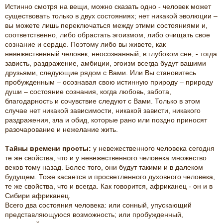
Истинно смотря на вещи, можно сказать одно - человек может
существовать только в двух состояниях; нет никакой эволюции –
вы можете лишь переключаться между этими состояниями и,
соответственно, либо обрастать эгоизмом, либо очищать свое
сознание и сердце. Поэтому либо вы живете, как
невежественный человек, неосознанный, в глубоком сне, - тогда
зависть, раздражение, амбиции, эгоизм всегда будут вашими
друзьями, следующие рядом с Вами. Или Вы становитесь
пробужденным – осознавая свою истинную природу – природу
души – состояние сознания, когда любовь, забота,
благодарность и сочувствие следуют с Вами. Только в этом
случае нет никакой зависимости, никакой зависти, никакого
раздражения, зла и обид, которые рано или поздно приносят
разочарование и нежелание жить.
Тайны времени просты:
у невежественного человека сегодня
те же свойства, что и у невежественного человека множество
веков тому назад. Более того, они будут такими и в далеком
будущем. Тоже касается и просветленного духовного человека,
те же свойства, что и всегда. Как говорится, африканец - он и в
Сибири африканец.
Всего два состояния человека: или сонный, упускающий
представляющуюся возможность; или пробужденный,