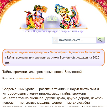
Веды и Ведическая культура в современном мире
«Веды и Ведическая культура»
/
Философия
/
Ведическая Философия
/
Тайны времени, или временные эпохи Вселенной: экадаши на 2026
год
ТАЙНЫ
Тайны времени, или временные эпохи Вселенной
ВРЕМЕНИ,
Категория:
Ведическая философия
ИЛИ
ВРЕМЕННЫЕ
Современный уровень развития техники и науки пытливым и
ЭПОХИ
интересующим людям приоткрывает тайны времени —
ВСЕЛЕННОЙ
меняется только внешнее: другие дома, другие дороги, исчезли
повозки — появились машины, деревянные дирижабли