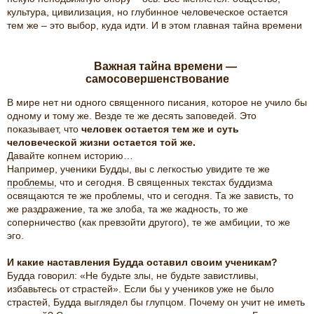
культура, цивилизация, но глубинное человеческое остается
тем же – это выбор, куда идти. И в этом главная тайна времени
Важная тайна времени —
самосовершенствование
В мире нет ни одного священного писания, которое не учило бы
одному и тому же. Везде те же десять заповедей. Это
показывает, что
человек остается тем же и суть
человеческой жизни остается той же.
Давайте копнем историю…
Например, ученики Будды, вы с легкостью увидите те же
проблемы
, что и сегодня. В священных текстах буддизма
освящаются те же проблемы, что и сегодня. Та же зависть, то
же раздражение, та же злоба, та же жадность, то же
соперничество (как превзойти другого), те же амбиции, то же
эго.
И какие наставления Будда оставил своим ученикам?
Будда говорил: «Не будьте злы, не будьте завистливы,
избавьтесь от страстей». Если бы у учеников уже не было
страстей, Будда выглядел бы глупцом. Почему он учит не иметь