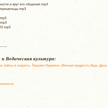
ности и круг его общения.mp3
 пришельцы.mp3
.mp3
.mp3
03.mp3
------
 и Ведическая культура:
все тайны и секреты. Лакшми Нараяна «Вечная мудрость Вед» День
личности