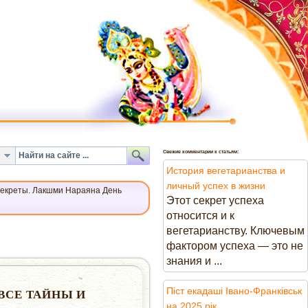
Свежие комментарии к статьям:
История вегетарианства и
личный успех в жизни
 секреты. Лакшми Нараяна День
Этот секрет успеха
относится и к
вегетарианству. Ключевым
фактором успеха — это не
знания и ...
Піст екадаші Івано-Франківськ
ВСЕ ТАЙНЫ И
на 2025 рік