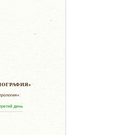
МОГРАФИЯ»
трология»:
третий день