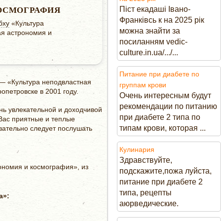
Піст екадаші Івано-
ОСМОГРАФИЯ
Франківсь к на 2025 рік
бху
«Культура
можна знайти за
ая астрономия и
посиланням vedic-
culture.in.ua/.../...
Питание при диабете по
 — «Культура неподвластная
группам крови
петровске в 2001 году.
Очень интересным будут
рекомендации по питанию
нь увлекательной и доходчивой
при диабете 2 типа по
Вас приятные и теплые
типам крови, которая ...
язательно следует послушать
Кулинария
Здравствуйте,
ономия и космография», из
подскажите,пожа луйста,
питание при диабете 2
типа, рецепты
а»:
аюрведические.