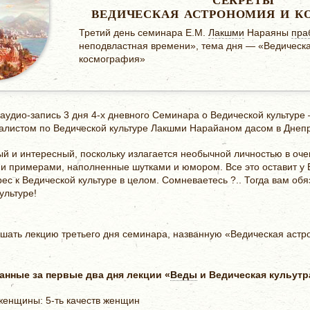
СЕКРЕТЫ
ВЕДИЧЕСКАЯ АСТРОНОМИЯ И К
Третий день семинара Е.М.
Лакшми
Нараяны
пра
неподвластная времени», тема дня — «Ведическ
космография»
удио-запись 3 дня 4-х дневного Семинара о Ведической культуре
листом по Ведической культуре Лакшми Нарайаном дасом в Днепро
й и интересный, поскольку излагается необычной личностью в оче
и примерами, наполненные шутками и юмором. Все это оставит у 
ес к Ведической культуре в целом. Сомневаетесь ?.. Тогда вам об
ультуре!
ышать лекцию третьего дня семинара, названную «Ведическая астр
анные за первые два дня лекции «
Веды
и Ведическая кульутр
женщины: 5-ть качеств женщин