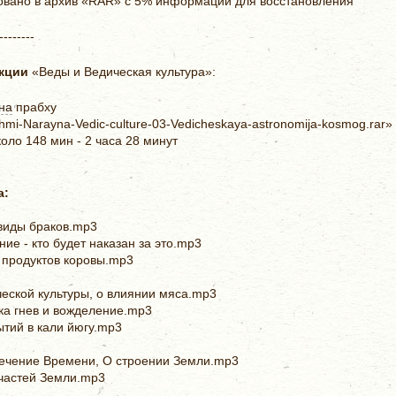
овано в архив «RAR» c 5% информации для восстановления
--------
кции
«Веды и Ведическая культура»:
на
прабху
i-Narayna-Vedic-culture-03-Vedicheskaya-astronomija-kosmog.rar»
оло 148 мин - 2 часа 28 минут
а:
виды браков.mp3
е - кто будет наказан за это.mp3
 продуктов коровы.mp3
еской культуры, о влиянии мяса.mp3
ка гнев и вожделение.mp3
тий в кали йюгу.mp3
течение Времени, О строении Земли.mp3
частей Земли.mp3