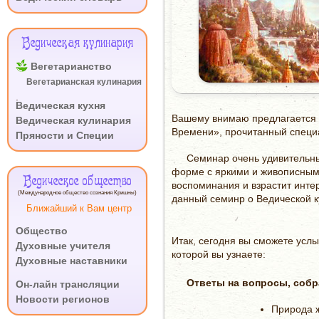
И
СЕКРЕТЫ.
ЛАКШМИ
Ведическая кулинария
НАРАЯНА
ДЕНЬ
Вегетарианство
ТРЕТИЙ
Вегетарианская кулинария
.
Ведическая кухня
Вашему внимаю предлагается а
Ведическая кулинария
Времени», прочитанный специа
Пряности и Специи
Семинар очень удивительны
форме с яркими и живописным
Ведическое общество
воспоминания и взрастит интер
(Международное общество сознания Кришны)
данный семинр о Ведической к
Ближайший к Вам центр
Общество
Итак, сегодня вы сможете усл
Духовные учителя
которой вы узнаете:
Духовные наставники
.
Ответы на вопросы, собр
Он-лайн трансляции
Новости регионов
Природа 