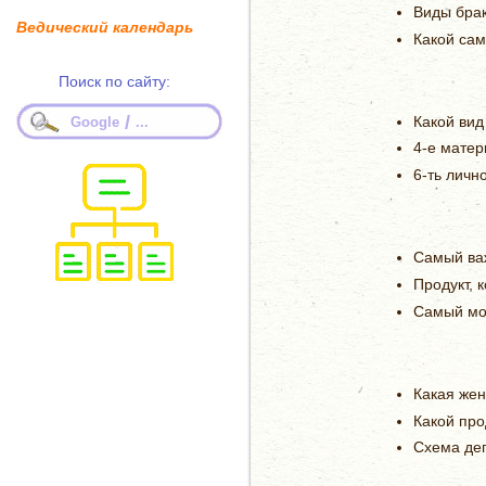
Виды брак
Ведический календарь
Какой сам
Поиск по сайту:
/
Какой вид
Google
...
4-е матер
6-ть личн
Самый важ
Продукт, 
Самый мо
Какая жен
Какой про
Схема де