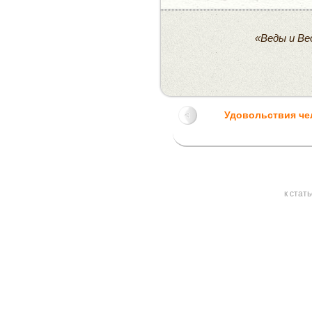
«Веды и Ве
Удовольствия че
к стат