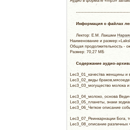
Аудио в формате «mp3» запак
-------------------------------------
Информация о файлах ле
Лектор: Е.М. Лакшми
Нарая
Наименование и размер:«Lakshm
Общая продолжительность - ок
Размер: 70,27 МБ
Содержание аудио-архив
Lec3_01_качества женщины и 
Lec3_02_виды браков,мясоедени
Lec3_03_могущество молока и
Lec3_04_молоко, основа Ведич
Lec3_05_планеты, знаки зодиа
Lec3_06_Четкое описание собы
Lec3_07_Реинкарнации Бога, 
Lec3_08_описание различных 