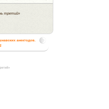
ень третий»
шнавских анектодов.
2
третий»