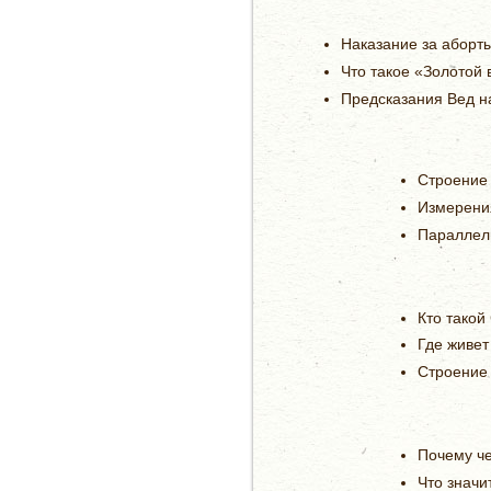
Наказание за аборты
Что такое «Золотой 
Предсказания Вед н
Строение
Измерени
Параллел
Кто такой
Где живет
Строение 
Почему че
Что значи