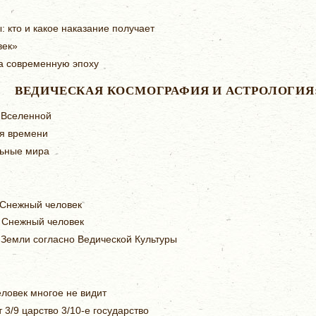
: кто и какое наказание получает
век»
а современную эпоху
ВЕДИЧЕСКАЯ КОСМОГРАФИЯ И АСТРОЛОГИЯ
 Вселенной
я времени
ьные мира
 Снежный человек
 Снежный человек
Земли согласно Ведической Культуры
ловек многое не видит
т 3/9 царство 3/10-е государство