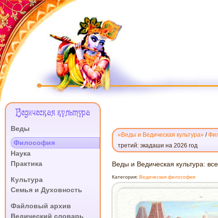
Меню
Ведическая культура
Сайта
Веды
«Веды и Ведическая культура»
/
Фи
.
Философия
третий: экадаши на 2026 год
Наука
Практика
ВЕДЫ
Веды и Ведическая культура: вс
И
.
Категория:
Ведическая философия
Культура
ВЕДИЧЕСКАЯ
Семья и Духовность
КУЛЬТУРА:
.
ВСЕ
Файловый архив
ТАЙНЫ
Ведический словарь