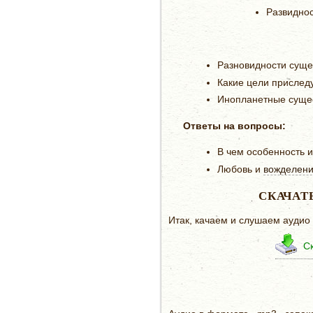
Развиднос
Разновидности сущ
Какие цели прислед
Инопланетные суще
Ответы на вопросы:
В чем особенность и
Любовь и
вожделен
СКАЧАТ
Итак, качаем и слушаем аудио
Ск