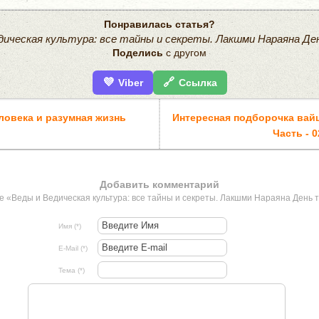
Понравилась статья?
дическая культура: все тайны и секреты. Лакшми Нараяна Д
Поделись
с другом
💜
🔗
Viber
Ссылка
ловека и разумная жизнь
Интересная подборочка вай
Часть - 0
Добавить комментарий
ье «Веды и Ведическая культура: все тайны и секреты. Лакшми Нараяна День 
Имя (*)
E-Mail (*)
Тема (*)