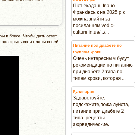
Піст екадаші Івано-
Франківсь к на 2025 рік
можна знайти за
посиланням vedic-
culture.in.ua/.../...
ы в боксе. Чтобы дать ответ
 расскрыть свои планы своей
Питание при диабете по
группам крови
Очень интересным будут
рекомендации по питанию
при диабете 2 типа по
типам крови, которая ...
Кулинария
Здравствуйте,
подскажите,пожа луйста,
питание при диабете 2
типа, рецепты
аюрведические.