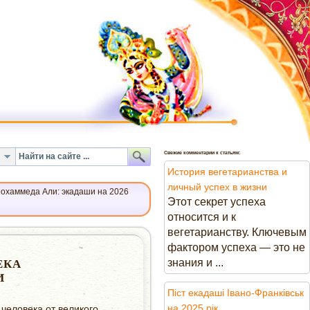
Свежие комментарии к статьям:
История вегетарианства и
личный успех в жизни
Мохаммеда Али: экадаши на 2026
Этот секрет успеха
относится и к
вегетарианству. Ключевым
фактором успеха — это не
знания и ...
ЕКА
И
Піст екадаші Івано-Франківськ
на 2025 рік
человека от великого