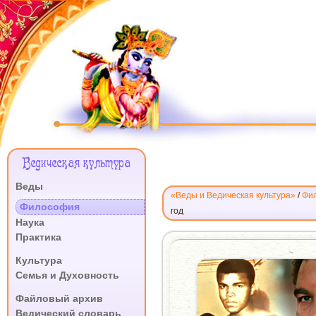
Меню
Ведическая культура
Сайта
Веды
«Веды и Ведическая культура»
/
Фи
.
Философия
год
Наука
Практика
СМЫСЛ
ЖИЗНИ
.
Культура
ЧЕЛОВЕКА
Семья и Духовность
ОТ
.
МОХАММЕДА
Файловый архив
АЛИ
Ведический словарь