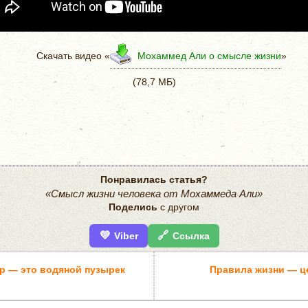
Скачать видео «
Мохаммед Али о смысле жизни
»
(78,7 МБ)
Понравилась статья?
«Смысл жизни человека от Мохаммеда Али»
Поделись
с другом
💜
🔗
Viber
Ссылка
р — это водяной пузырек
Правила жизни — ц