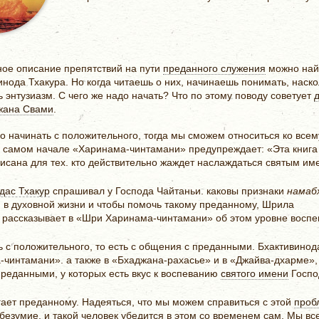
ое описание препятствий на пути
преданного служения
можно най
инода Тхакура. Но когда читаешь о них, начинаешь понимать, наско
ь энтузиазм. С чего же надо начать? Что по этому поводу советует
жана Свами
.
о начинать с положительного, тогда мы сможем относиться ко всем
в самом начале «Харинама-чинтамани» предупреждает: «Эта книга 
исана для тех. кто действительно жаждет наслаждаться святым име
дас Тхакур
спрашивал у Господа Чайтаньи. каковы признаки
намаб
 в духовной жиз­ни и чтобы помочь такому преданному, Шрила
о рассказывает в «Шри Харинама-чинтамани» об этом уровне вос­пе
ть с положительного, то есть с общения с преданными. Бхактивинод
-чинтамани». а также в «Бхаджана-рахасье» и в «Джайва-дхарме»,
преданными, у которых есть вкус к воспеванию
святого имени
Госпо
ает преданному. Надеяться, что мы можем справиться с этой
проб
безумие, и такой человек убедится в этом со временем сам. Мы вс