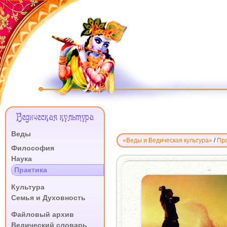
Меню
Ведическая культура
Сайта
Веды
«Веды и Ведическая культура»
/
Пра
.
Философия
Наука
ПРЕПЯТСТВИЯ
НА
Практика
ДУХОВНОМ
.
Культура
ПУТИ
Семья и Духовность
.
Файловый архив
Ведический словарь