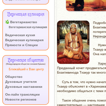
Ведическая кулинария
Вегетарианство
Подробн
Бхактив
Вегетарианская кулинария
потерят
.
Ведическая кухня
Ниранд
Ведическая кулинария
Пряности и Специи
Нужн
Тхакур 
Она нап
Ведическое общество
Хари
(Международное общество сознания Кришны)
Преданный
хочет продвигаться
Ближайший к Вам центр
Бхактивинода Тхакур так мног
Общество
Духовные учителя
Суть в том, что нужно нача
Тхакур объясняет в «Харинама
Духовные наставники
необходимо об­щаться с теми 
.
Он-лайн трансляции
Новости регионов
Такое общение очень помог
самостоятельно — настоя­щее 