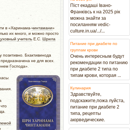
Піст екадаші Івано-
Франківсь к на 2025 рік
можна знайти за
посиланням vedic-
ти в «Харинама-
чинтамани
»
culture.in.ua/.../...
лько их много, и можно просто
духовный учитель
Е.С.
Шрила
Питание при диабете по
группам крови
у позитивно. Бхактивинода
Очень интересным будут
предназначена не для всех.
рекомендации по питанию
­нем Господа».
при диабете 2 типа по
типам крови, которая ...
хасы.
Кулинария
вания.
Здравствуйте,
а
подскажите,пожа луйста,
 что
питание при диабете 2
да.
типа, рецепты
аюрведические.
лемой
е