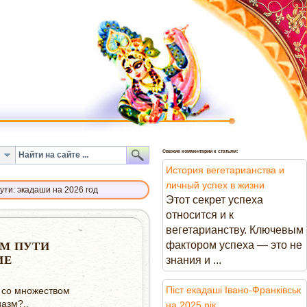
Свежие комментарии к статьям:
История вегетарианства и
личный успех в жизни
ути: экадаши на 2026 год
Этот секрет успеха
относится и к
вегетарианству. Ключевым
фактором успеха — это не
ОМ ПУТИ
ИЕ
знания и ...
Піст екадаші Івано-Франківськ
я со множеством
иазм?..
на 2025 рік