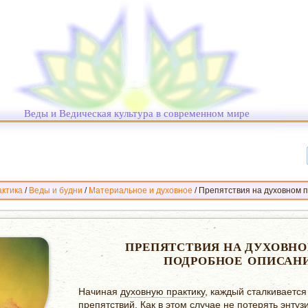
Веды и Ведическая культура в современном мире
ктика
/
Веды и будни
/
Материальное и духовное
/
Препятствия на духовном п
ПРЕПЯТСТВИЯ НА ДУХОВН
ПОДРОБНОЕ ОПИСАН
Начиная
духовную практику
, каждый сталкиваетс
препятствий. Как в этом случае не потерять энтуз