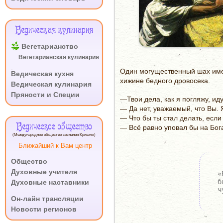
Ведическая кулинария
Вегетарианство
Вегетарианская кулинария
.
Один могущественный шах имел
Ведическая кухня
хижине бедного дровосека.
Ведическая кулинария
Пряности и Специи
—Твои дела, как я погляжу, ид
— Да нет, уважаемый, что Вы. 
— Что бы ты стал делать, если
Ведическое общество
— Всё равно уповал бы на Бог
(Международное общество сознания Кришны)
Ближайший к Вам центр
Общество
Духовные учителя
«
б
Духовные наставники
ч
.
Он-лайн трансляции
Новости регионов