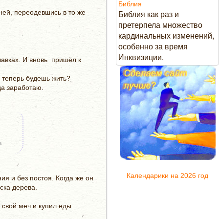
Библия
ней, переодевшись в то же
Библия как раз и
претерпела множество
кардинальных изменений,
особенно за время
Инквизиции.
лавках. И вновь пришёл к
ы теперь будешь жить?
да заработаю.
а
Календарики на 2026 год
ия и без постоя. Когда же он
уска дерева.
 свой меч и купил еды.