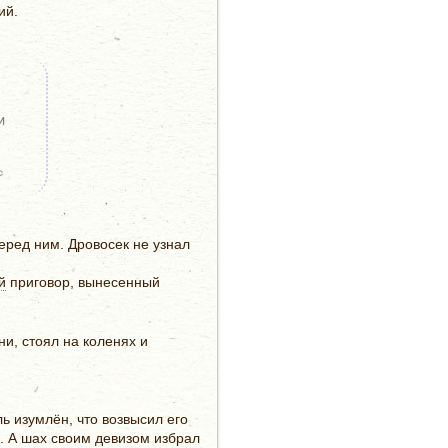
ий.
и
с
еред ним. Дровосек не узнал
й
приговор, вынесенный
и, стоял на коленях и
ь изумлён, что возвысил его
и. А шах своим девизом избрал