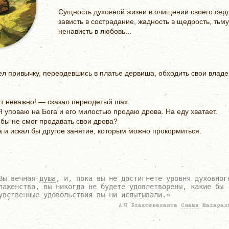
Сущность духовной жизни в очищении своего сер
зависть в сострадание, жадность в щедрость, тьму 
ненависть в любовь...
 привычку, переодевшись в платье дервиша, обходить свои владе
ут неважно! — сказал переодетый шах.
Я уповаю на Бога и его милостью продаю дрова. На еду хватает.
 бы не смог продавать свои дрова?
а и искал бы другое занятие, которым можно прокормиться.
Вы вечная
душа
, и, пока вы не достигнете уровня духовног
лаженства, вы никогда не будете удовлетворены, какие бы
увственные удовольствия вы ни испытывали.»
А.Ч Бхактиведанта
Свами
Махарад