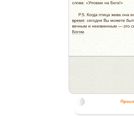
слова: «Уповаю на Бога!»
P.S. Когда птица жива она 
время
: сегодня Вы можете быт
вечным и неизменным — это св
Богом
.
Просл