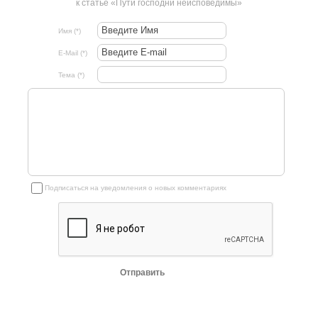
к статье «Пути господни неисповедимы»
Имя (*)
E-Mail (*)
Тема (*)
Подписаться на уведомления о новых комментариях
Отправить