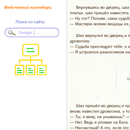
Ведический календарь
Вернувшись во дворец, шах 
платье, шах пришёл навестить
— Ну что? Похоже, сама судьб
Поиск по сайту:
— Мастерю всякие вещицы из де
/
Google
...
Шах вернулся во дворец и 
дровосеку:
— Судьба преследует тебя, о н
— Я устроился разносчиком на 
Н
Шах пришёл во дворец и при
вновь навестил дровосека, у то
— Ты, я вижу, не унываешь? —
— Нет. Ведь я уповаю на Бога.
— Несчастный! А что, если это