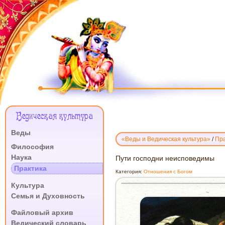
Меню
Ведическая культура
Сайта
Веды
«Веды и Ведическая культура»
/
Пра
.
Философия
Наука
ПУТИ
Пути господни неисповедимы
ГОСПОДНИ
Практика
Категория:
Отношения с Богом
НЕИСПОВЕДИМЫ
.
Культура
Семья и Духовность
.
Файловый архив
Ведический словарь