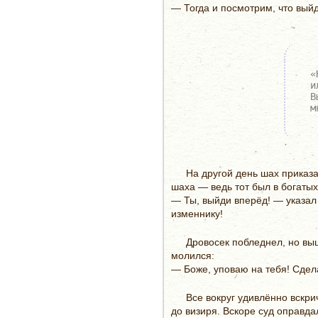
— Тогда и посмотрим, что выйд
«
и
В
м
На другой день шах приказа
шаха — ведь тот был в богатых
— Ты, выйди вперёд! — указал
изменнику!
Дровосек побледнел, но выш
молился:
— Боже, уповаю на тебя! Сдела
Все вокруг удивлённо вскри
до визиря. Вскоре суд оправда