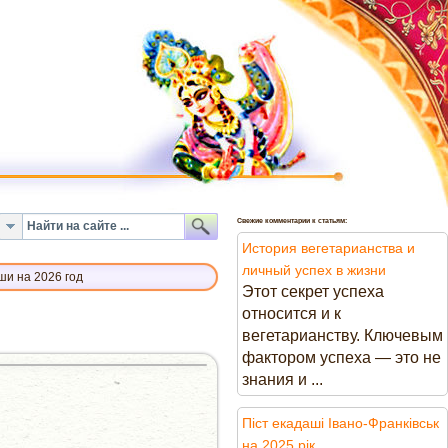
Свежие комментарии к статьям:
История вегетарианства и
личный успех в жизни
ши на 2026 год
Этот секрет успеха
относится и к
вегетарианству. Ключевым
фактором успеха — это не
знания и ...
Піст екадаші Івано-Франківськ
на 2025 рік