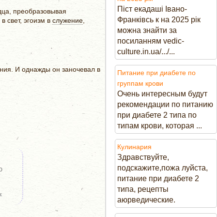
Піст екадаші Івано-
дца, преобразовывая
Франківсь к на 2025 рік
в свет, эгоизм в
служение
,
можна знайти за
посиланням vedic-
culture.in.ua/.../...
ния. И однажды он заночевал в
Питание при диабете по
группам крови
Очень интересным будут
рекомендации по питанию
при диабете 2 типа по
типам крови, которая ...
Кулинария
Здравствуйте,
подскажите,пожа луйста,
о
питание при диабете 2
типа, рецепты
ж
аюрведические.