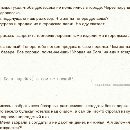
издал указ, чтобы дровосеки не появлялись в городе. Через пару д
 дровосека.
а подслушала наш разговор. Что же ты теперь делаешь?
рева и продаю их в городские лавки. На еду хватает.
приказал запретить торговлю леревянными изделиями в городских 
есчастный! Теперь тебе нельзя продавать свои поделки. Чем же т
базаре. Всё хорошо, почтеннейший! Уповая на Бога, на еду я всег
а Бога надейся, а сам не плошай!
народная пословиц
казал: забрать всех базарных разносчиков в солдаты без содержан
го весело булькал котелок над очагом, а сам он что-то строгал из к
 спросил переодетый шах.
 Меня забрали в солдаты и не дают ни денег, ни жилья. А я заложил
 откроется?!