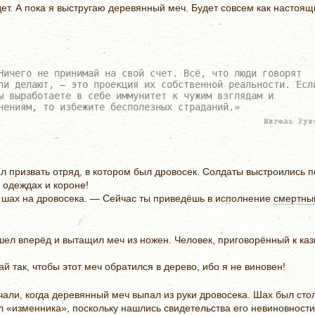
ет. А пока я выстругаю деревянный меч. Будет совсем как настоящ
Ничего не принимай на свой счет. Всё, что люди говорят
ли делают, — это проекция их собственной реальности. Есл
ы выработаете в себе иммунитет к чужим взглядам и
нениям, то избежите бесполезных страданий.»
Мигель Руи
л призвать отряд, в котором был дровосек. Солдаты выстроились п
 одеждах и короне!
 шах на дровосека. — Сейчас ты приведёшь в исполнение
смертны
ел вперёд и вытащил меч из ножен. Человек, приговорённый к казн
й так, чтобы этот меч обратился в дерево, ибо я не виновен!
чали, когда деревянный меч выпал из руки дровосека. Шах был стол
л «изменника», поскольку нашлись свидетельства его невиновност