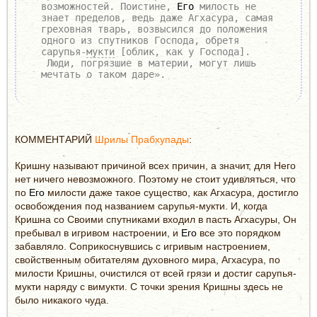
возможностей. Поистине,
Его
милость не
знает пределов, ведь даже Агхасура, самая
греховная тварь, возвысился до положения
одного из спутников Господа, обретя
сарупья-
мукти
[облик, как у Господа].
Люди, погрязшие в материи, могут лишь
мечтать о таком даре».
КОММЕНТАРИЙ
Шрилы Прабхупады
:
Кришну называют причиной всех причин, а значит, для Него
нет ничего невозможного. Поэтому не стоит удивляться, что
по
Его
милости даже такое существо, как Агхасура, достигло
освобождения под названием сарупья-мукти. И, когда
Кришна со Своими спутниками входил в пасть Агхасуры, Он
пребывал в игривом настроении, и
Его
все это порядком
забавляло. Соприкоснувшись с игривым настроением,
свойственным обитателям духовного мира, Агхасура, по
милости Кришны, очистился от всей грязи и достиг сарупья-
мукти наряду с вимукти. С точки зрения Кришны здесь не
было никакого чуда.