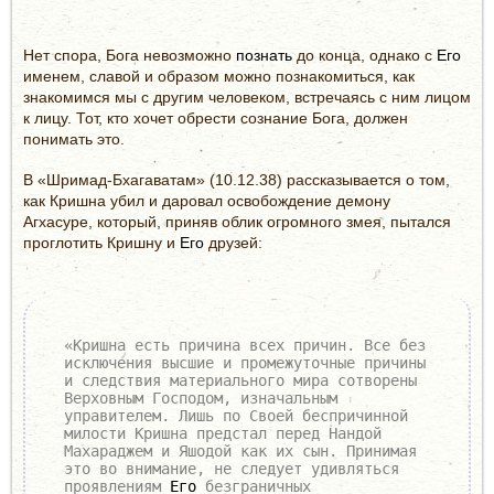
Нет спора, Бога невозможно
познать
до конца, однако с
Его
именем, славой и образом можно познакомиться, как
знакомимся мы с другим человеком, встречаясь с ним лицом
к лицу. Тот, кто хочет обрести сознание Бога, должен
понимать это.
В «Шримад-Бхагаватам» (10.12.38) рассказывается о том,
как Кришна убил и даровал освобождение демону
Агхасуре, который, приняв облик огромного змея, пытался
проглотить Кришну и
Его
друзей:
«Кришна есть причина всех причин. Все без
исключения высшие и промежуточные причины
и следствия материального мира сотворены
Верховным Господом, изначальным
управителем. Лишь по Своей беспричинной
милости Кришна предстал перед Нандой
Махараджем и Яшодой как их сын. Принимая
это во внимание, не следует удивляться
проявлениям
Его
безграничных