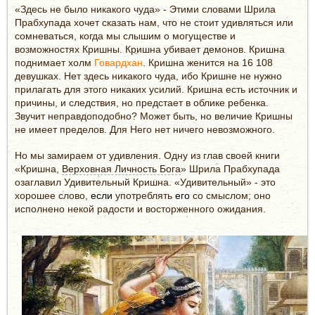
«Здесь не было никакого чуда» - Этими словами Шрила
Прабхупада хочет сказать нам, что не стоит удивляться или
сомневаться, когда мы слышим о могуществе и
возможностях Кришны. Кришна убивает демонов. Кришна
поднимает холм
Говардхан
. Кришна женится на 16 108
девушках. Нет здесь никакого чуда, ибо Кришне не нужно
прилагать для этого никаких усилий. Кришна есть источник и
причины, и следствия, но предстает в облике ребенка.
Звучит неправдоподобно? Может быть, но величие Кришны
не имеет пределов. Для Него нет ничего невозможного.
Но мы замираем от удивления. Одну из глав своей книги
«Кришна,
Верховная Личность Бога
» Шрила Прабхупада
озаглавил Удивительный Кришна. «Удивительный» - это
хорошее слово,
если
употреблять
его
со смыслом; оно
исполнено некой радости и восторженного ожидания.