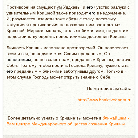
Противоречия смущают
ум
Уддхавы, и
его
чувство разлуки с
удивительным Кришной также приводит
его
в недоумение.
И, разумеется, атеисты тоже сбиты с толку, поскольку
кажущиеся противоречия не позволяют им восторгаться
Кришной. Мирская мораль, столь любимая ими, не дает им
по достоинству оценить непостижимые достояния Кришны.
Личность Кришны исполнена противоречий. Он повелевает
всем и вся, но подчиняется Своим преданным. Он
непостижим
, но позволяет нам, преданным Кришны, постичь
Себя. Поэтому, чтобы постичь Господа Кришну, нужно стать
его
преданным – близким и заботливым другом. Только в
этом случае Господь может открыть знание о Себе.
По материалам сайта
http://www.bhaktivedanta.ru
Более детально узнать о Кришне вы можете в
ближайшем к
Вам центре Международного общества сознания Кришны