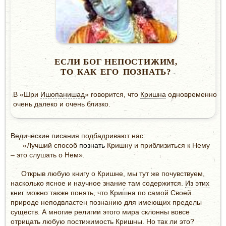
ЕСЛИ БОГ НЕПОСТИЖИМ,
ТО КАК ЕГО ПОЗНАТЬ?
В «Шри
Ишопанишад
» говорится, что
Кришна
одновременно
очень далеко и очень близко.
Ведические писания
подбадривают нас:
«Лучший способ
познать
Кришну и приблизиться к Нему
– это слушать о Нем».
Открыв любую книгу о Кришне, мы тут же почувствуем,
насколько ясное и научное знание там содержится.
Из этих
книг
можно также понять, что
Кришна
по самой Своей
природе неподвластен познанию для имеющих пределы
существ. А многие религии этого мира склонны вовсе
отрицать любую постижимость Кришны. Но так ли это?