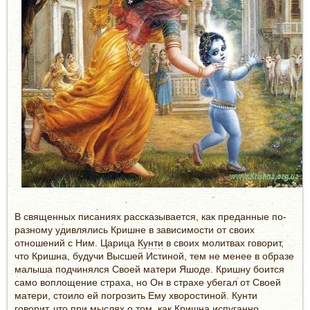
В священных писаниях рассказывается, как преданные по-
разному удивлялись Кришне в зависимости от своих
отношений с Ним. Царица
Кунти
в своих молитвах говорит,
что Кришна, будучи Высшей Истиной, тем не менее в образе
малыша подчинялся Своей матери Яшоде. Кришну боится
само воплощение страха, но Он в страхе убегал от Своей
матери, стоило ей погрозить Ему хворостиной. Кунти
говорит, что при мыслях о том, как Кришна испуганно