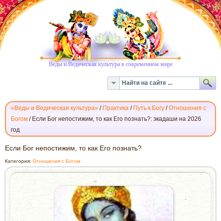
Веды и Ведическая культура в современном мире
«Веды и Ведическая культура»
/
Практика
/
Путь к Богу
/
Отношения с
Богом
/
Если Бог непостижим, то как Его познать?: экадаши на 2026
год
ЕСЛИ
Если Бог непостижим, то как Его познать?
БОГ
Категория:
Отношения с Богом
НЕПОСТИЖИМ,
ТО
КАК
ЕГО
ПОЗНАТЬ?