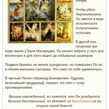
облики.
Чтобы убить
Хираньякашипу,
Он явился в виде
исполинского
получеловека-
полульва.
В другой раз,
попросив три
пяди земли у Бали Махараджа, Он решил забрать у него всю
вселенную и для этого вырос до небывалых размеров.
Подвиги Кришны не менее грандиозны, но совершает Он их
в облике мальчика-пастушка. Это само по себе удивительно.
В третьей Песни «Шримад-Бхагаватам» Уддхава,
величайший
преданный
, говорит, что сбит с толку
противоречиями:
Кришна нерожденный, но кажется, что Он рождается;
Кришна бесстрашный, но уезжает из
Вриндавана
из-за
страха перед Камсой.