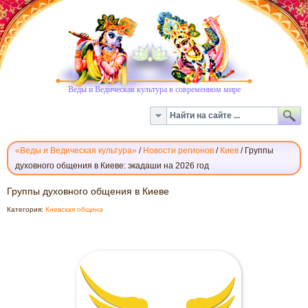
Веды и Ведическая культура в современном мире
«Веды и Ведическая культура»
/
Новости регионов
/
Киев
/
Группы
духовного общения в Киеве: экадаши на 2026 год
ГРУППЫ
Группы духовного общения в Киеве
ДУХОВНОГО
Категория:
Киевская община
ОБЩЕНИЯ
В
КИЕВЕ