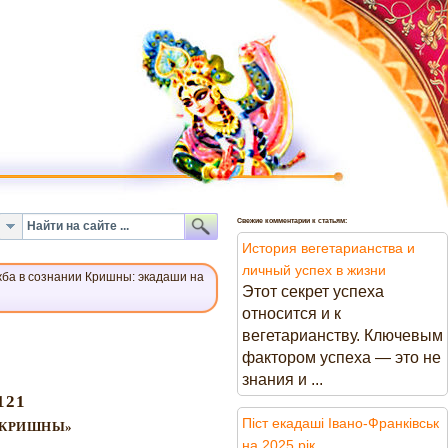
Свежие комментарии к статьям:
История вегетарианства и
личный успех в жизни
ба в сознании Кришны: экадаши на
Этот секрет успеха
относится и к
вегетарианству. Ключевым
фактором успеха — это не
знания и ...
121
Піст екадаші Івано-Франківськ
 КРИШНЫ»
на 2025 рік