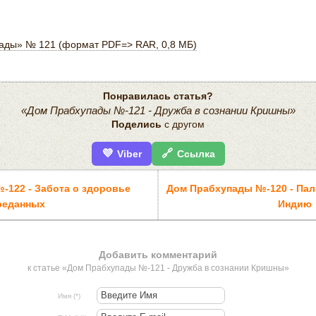
пады» № 121 (формат PDF=> RAR, 0,8 МБ)
Понравилась статья?
«Дом Прабхупады №-121 - Дружба в сознании Кришны»
Поделись
с другом
💜
🔗
Viber
Ссылка
-122 - Забота о здоровье
Дом Прабхупады №-120 - Па
реданных
Индию
Добавить комментарий
к статье «Дом Прабхупады №-121 - Дружба в сознании Кришны»
Имя (*)