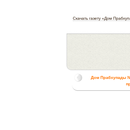
Скачать газету «Дом Прабху
Дом Прабхупады №
п