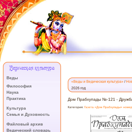
Меню
Ведическая культура
Сайта
Веды
«Веды и Ведическая культура»
/
Нов
.
Философия
2026 год
Наука
Практика
ДОМ
Дом Прабхупады №-121 - Дружб
.
ПРАБХУПАДЫ
Категория:
Газета «Дом Прабхупады» номер
Культура
№-121
Семья и Духовность
-
.
ДРУЖБА
Файловый архив
В
Ведический словарь