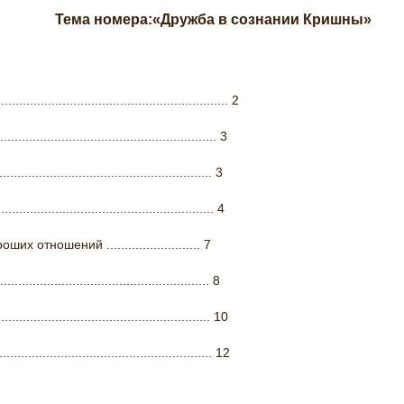
Тема номера:«Дружба в сознании Кришны»
........................................................... 2
..................................................... 3
................................................. 3
......................................................... 4
 отношений .......................... 7
.................................................. 8
.................................................... 10
................................................. 12