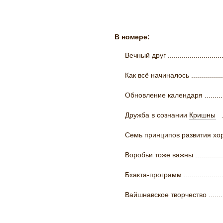
В номере:
Вечный друг ................................
Как всё начиналось .......................
Обновление календаря ...................
Дружба в сознании
Кришны
...
Семь принципов развития хороших
Воробьи тоже важны ......................
Бхакта-программ ..........................
Вайшнавское творчество .................