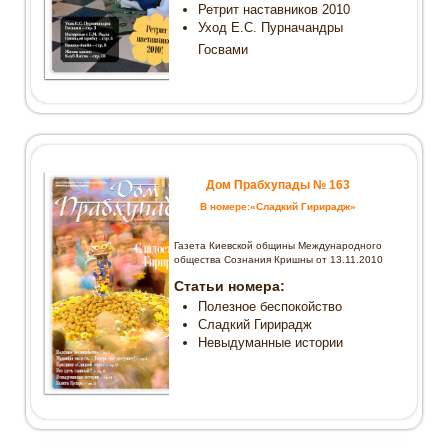
Ретрит наставников 2010
Газета «Дом Прабхупады» №-146
Уход Е.С. Пурначандры
Счастье в грихастха-ашраме Индия
глазами паломника
Госвами
Гезета «Дом Прабхупады» №-145 Дружба
в сознании Кришны
Газета «Дом Прабхупады» №-144 По
«горячим цехам» фестиваля
Газета «Дом Прабхупады» №-143 Вьяса
пуджа Шрилы Ниранджаны Свами
Дом Прабхупады № 163
Газета «Дом Прабхупады» №-142
В номере:«Сладкий Гирирадж»
Марафон Прабхупады 2009
Газета «Дом Прабхупады» №-141
Газета Киевской общины Международного
Служение Шримати Радхарани
общества Сознания Кришны от 13.11.2010
Статьи номера:
Полезное беспокойство
Сладкий Гирирадж
Невыдуманные истории