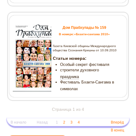
Дом Прабхупады № 159
В номере:«Бхакти-сангама 2010»
Газета Киевской общины Международного
общества Сознания Кришны от 10.09.2010
Статьи номера:
Особый секрет фестиваля
строители духовного
праздника
Фестиваль Бхакти-Сангама в
символах
Страница 1 из 4
В начало
Назад
1
2
3
4
Вперёд
В конец