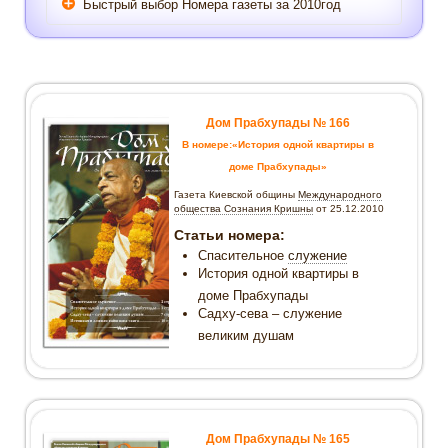
Быстрый выбор Номера газеты за 2010год
Газета «Дом Прабхупады» №-166
История одной квартиры в доме
Прабхупады
Газета «Дом Прабхупады» №-165
Дом Прабхупады № 166
Падасева
В номере:«История одной квартиры в
Газета «Дом Прабхупады» №-164 Ретрит
наставников
доме Прабхупады»
Газета «Дом Прабхупады» №-163
Газета Киевской общины
Международного
Сладкий Гирирадж
общества Сознания Кришны
от 25.12.2010
Газета «Дом Прабхупады» №-162
Статьи номера:
Установление Божества в Одессе
Спасительное
служение
Газета «Дом Прабхупады» №-161 Здесь
История одной квартиры в
были школьники
доме Прабхупады
Газета «Дом Прабхупады» №-160 Океан
Садху-сева – служение
милости
великим душам
Газета «Дом Прабхупады» №-159 Бхакти-
сангама 2010
Газета «Дом Прабхупады» №-158
«Cанкиртана-ягья – Ки Джайа!»
Газета «Дом Прабхупады» №-157
Дом Прабхупады № 165