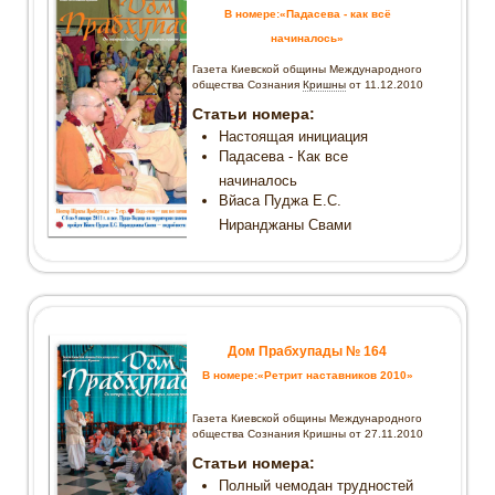
Вайшнава-севайа!
В номере:«Падасева - как всё
Газета «Дом Прабхупады» №-156 Он
начиналось»
дарил Святое имя всему миру
Газета Киевской общины Международного
Газета «Дом Прабхупады» №-155 Харе
общества Сознания
Кришны
от 11.12.2010
Кришна и хороводы
Статьи номера:
Газета «Дом Прабхупады» №-154 Храм
Настоящая инициация
сознания Кришны в Чорткове!
Падасева - Как все
Газета «Дом Прабхупады» №-153 Беседы
начиналось
о Святом имени
Вйаса Пуджа Е.С.
Газета «Дом Прабхупады» №-152 Ретрит
Ниранджаны Свами
наставников
Газета «Дом Прабхупады» №-151
Строительство нашего храма
Газета «Дом Прабхупады» №-150 Вечер
вайшнавского творчества
Человек запада Человек востока — «Дом
Дом Прабхупады № 164
Прабхупады» №-149
В номере:«Ретрит наставников 2010»
Газета «Дом Прабхупады» №-148 Мы все
– группа энтузиастов
Газета Киевской общины Международного
общества Сознания Кришны от 27.11.2010
Газета «Дом Прабхупады» №-147
Слишком острое, чтобы есть, и слишком
Статьи номера:
сладкое, чтобы отказаться
Полный чемодан трудностей