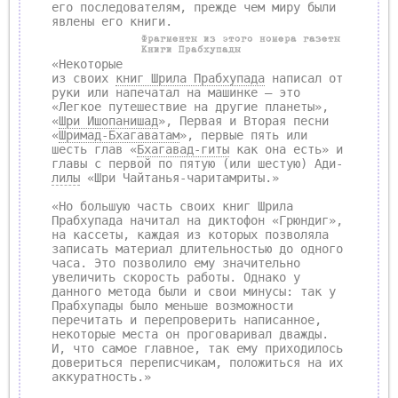
его последователям, прежде чем миру были
явлены его книги.
Фрагменты из этого номера газеты
Книги Прабхупады
«Некоторые
из своих
книг Шрила Прабхупада
написал от
руки или напечатал на машинке — это
«Легкое путешествие на другие планеты»,
«
Шри Ишопанишад
», Первая и Вторая песни
«
Шримад-Бхагаватам
», первые пять или
шесть глав «
Бхагавад-гиты
как она есть» и
главы с первой по пятую (или шестую) Ади-
лилы
«Шри Чайтанья-чаритамриты.»
«Но большую часть своих книг Шрила
Прабхупада начитал на диктофон «Грюндиг»,
на кассеты, каждая из которых позволяла
записать материал длительностью до одного
часа. Это позволило ему значительно
увеличить скорость работы. Однако у
данного метода были и свои минусы: так у
Прабхупады было меньше возможности
перечитать и перепроверить написанное,
некоторые места он проговаривал дважды.
И, что самое главное, так ему приходилось
довериться переписчикам, положиться на их
аккуратность.»