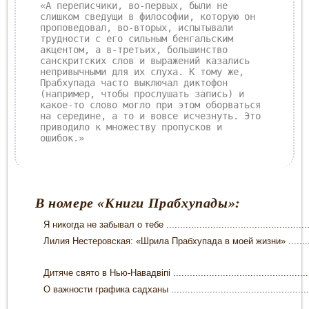
«А переписчики, во-первых, были не
слишком сведущи в философии, которую он
проповедовал, во-вторых, испытывали
трудности с его сильным бенгальским
акцентом, а в-третьих, большинство
санскритских слов и выражений казались
непривычными для их слуха. К тому же,
Прабхупада часто выключал диктофон
(например, чтобы прослушать запись) и
какое-то слово могло при этом оборваться
на середине, а то и вовсе исчезнуть. Это
приводило к множеству пропусков и
ошибок.»
В номере
«Книги Прабхупады»
:
Я никогда не забывал о тебе .......................................................
Лилия Нестеровская: «Шрила Прабхупада в моей жизни» ...............
Дитяче свято в Нью-Навадвіпі .....................................................
О важности графика садханы ......................................................