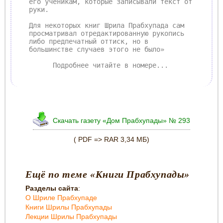
его ученикам, которые записывали текст от
руки.
Для некоторых книг Шрила Прабхупада сам
просматривал отредактированную рукопись
либо предпечатный оттиск, но в
большинстве случаев этого не было»
Подробнее читайте в номере...
Скачать газету «Дом Прабхупады» № 293
( PDF => RAR 3,34 МБ)
Ещё по теме «Книги Прабхупады»
Разделы сайта
:
О Шриле Прабхупаде
Книги Шрилы Прабхупады
Лекции Шрилы Прабхупады