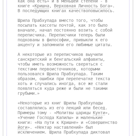
как она есть» и в меньшей степени - в
книге «
Кришна
,
Верховная Личность Бога
».
В последующих книгах качествоповысилось.
Шрила Прабхупада вместо того, чтобы
посылать кассеты почтой, как это было
вначале, начал постоянно возить с собой
переписчика. Переписчики теперь были
подкованы в философии, привыкли к его
акценту и запомнили его любимые цитаты.
А некоторые из переписчиков выучили
санскритский и бенгальский алфавиты,
чтобы иметь возможность сверяться с
текстами первоисточников, которыми
пользовался Шрила Прабхупада. Таким
образом, ошибки при перепечатке текста
хоть и случались иногда, все же стали
появляться куда реже и были не такими
грубыми.»
«Некоторые из книг Шрилы Прабхупады
составлялись из его лекций или бесед.
Примеры тому - «Молитвы царицы
Кунти
»,
«Учение Господа Капилы» и маленькие
книги: «На пути к Кришне» и «Совершенство
йоги
». «Нектар наставлений» был
исключением. Шрила Прабхупада диктовал