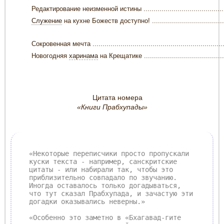
Редактирование неизменной истины .............................................
Служение
на кухне Божеств доступно! ........................................
Сокровенная мечта ....................................................................
Новогодняя
харинама
на Крещатике ...........................................
Цитата номера
«Книги Прабхупады»
«Некоторые переписчики просто пропускали
куски текста - например, санскритские
цитаты - или набирали так, чтобы это
приблизительно совпадало по звучанию.
Иногда оставалось только догадываться,
что тут сказал Прабхупада, и зачастую эти
догадки оказывались неверны.»
«Особенно это заметно в «Бхагавад-гите