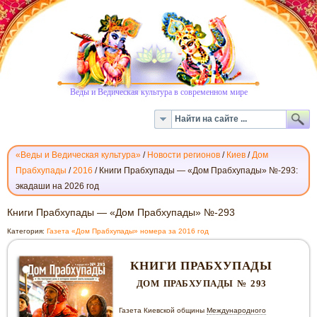
Веды и Ведическая культура в современном мире
«Веды и Ведическая культура»
/
Новости регионов
/
Киев
/
Дом
Прабхупады
/
2016
/
Книги Прабхупады — «Дом Прабхупады» №-293:
экадаши на 2026 год
КНИГИ
Книги Прабхупады — «Дом Прабхупады» №-293
ПРАБХУПАДЫ
Категория:
Газета «Дом Прабхупады» номера за 2016 год
—
«ДОМ
КНИГИ ПРАБХУПАДЫ
ПРАБХУПАДЫ»
№-293
ДОМ ПРАБХУПАДЫ № 293
Газета Киевской общины
Международного