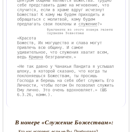
Центром общины являются Божества. Трудно
себе представить даже на мгновение, что
случится, если в храме вдруг исчезнут
Божества! К кому мы будем приходить и
обращаться с молитвой, кому будем
предлагать свои поклоны и
служение
?»
Фрагменты из этого номера газеты
Служение Божествам
«Красота
Божеств, Их могущество и слава могут
привлечь всю общину. И самое
удивительное, что служения хватит всем,
ведь
Кришна
безграничен.»
«Не так давно у Чанакьи Пандита я услышал
шлоку, в которой сказано, что когда ты
поклоняешься Божествам, ты просишь
Господа и берешь на себя обет служить Его
Личности, чтобы потом Он позволил служить
Ему лично. Это очень вдохновляет.» (ШБ
6.3.26, комм.).
В номере
«Служение Божествам»
:
Кто нас исправит, если не Вы, Прабхупада? ..................................