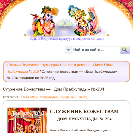
Веды и Ведическая культура в современном мире
«Веды и Ведическая культура»
/
Новости регионов
/
Киев
/
Дом
Прабхупады
/
2016
/
Служение Божествам — «Дом Прабхупады»
№-294: экадаши на 2026 год
СЛУЖЕНИЕ
Служение Божествам — «Дом Прабхупады» №-294
БОЖЕСТВАМ
Категория:
Газета «Дом Прабхупады» номера за 2016 год
—
«ДОМ
СЛУЖЕНИЕ БОЖЕСТВАМ
ПРАБХУПАДЫ»
№-294
ДОМ ПРАБХУПАДЫ № 294
Газета Киевской общины
Международного