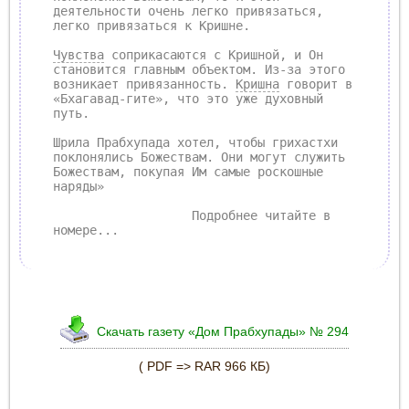
деятельности очень легко привязаться,
легко привязаться к Кришне.
Чувства
соприкасаются с Кришной, и Он
становится главным объектом. Из-за этого
возникает привязанность.
Кришна
говорит в
«Бхагавад-гите», что это уже духовный
путь.
Шрила Прабхупада хотел, чтобы грихастхи
поклонялись Божествам. Они могут служить
Божествам, покупая Им самые роскошные
наряды»
Подробнее читайте в
номере...
Скачать газету «Дом Прабхупады» № 294
( PDF => RAR 966 КБ)