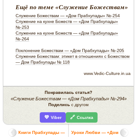
Ещё по теме «Служение Божествам»
Служение Божествам — «Дом Прабхупады» №-254
Служение на кухне Божеств — «Дом Прабхупады»
№-253
Служение на кухне Божеств — «Дом Прабхупады»
№-264
Поклонение Божествам — «Дом Прабхупады» №-205
Служение Божествам: этикет в отношениях с Божеством
— Дом Прабхупады № 118
www.Vedic-Culture.in.ua
Понравилась статья?
«Служение Божествам — «Дом Прабхупады» №-294»
Поделись
с другом
💜
🔗
Viber
Ссылка
Книги Прабхупады —
Уроки Любви — «Дом