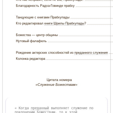
Благодарность Радха-Говинде прабху ..........................................
Танцующие с книгами Прабхупады ...............................................
Кто редактировал
книги Шрилы Прабхупады
? ..........................
Божества — центр общины ..........................................................
Нутовый фалафель ....................................................................
Рождение актерских способностей из
преданного служения
.....
Колонка редактора .....................................................................
Цитата номера
«Служение Божествам»
« Когда
преданный
выполняет служение по
поклонению Божествам, то к этой