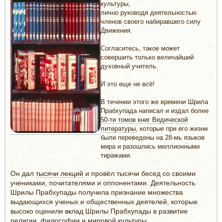
культуры,
лично руководя деятельностью
членов своего набиравшего силу
Движения.
Согласитесь, такое может
совершить только величайший
духовный учитель.
И это еще не всё!
В течении этого же времени Шрила
Прабхупада написал и издал более
50-ти томов книг Ведической
литературы
, которые при его жизни
были переведены на 28-мь языков
мира и разошлись миллионными
тиражами.
Он дал
тысячи лекций
и провёл тысячи бесед со своими
учениками, почитателями и оппонентами. Деятельность
Шрилы Прабхупады получила признание множества
выдающихся ученых и общественных деятелей, которые
высоко оценили вклад Шрилы Прабхупады в развитие
религии, философии и мировой культуры.