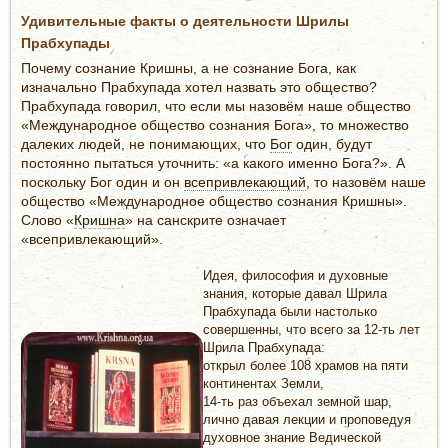
Удивительные факты о деятельности Шрилы
Прабхупады
Почему сознание Кришны, а не сознание Бога, как
изначально Прабхупада хотел назвать это общество?
Прабхупада говорил, что если мы назовём наше общество
«Международное общество сознания Бога», то множество
далеких людей, не понимающих, что
Бог
один, будут
постоянно пытаться уточнить: «а какого именно Бога?». А
поскольку Бог один и он
всепривлекающий
, то назовём наше
общество «Международное общество сознания Кришны».
Слово «
Кришна
» на санскрите означает
«всепривлекающий».
Идея, философия и духовные
знания, которые давал Шрила
Прабхупада были настолько
совершенны, что всего за 12-ть лет
Шрила Прабхупада:
открыл более 108 храмов на пяти
континентах Земли,
14-ть раз объехал земной шар,
лично давая лекции и проповедуя
духовное знание Ведической