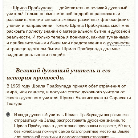
Шрила Прабхупада
— действительно великий духовный
учитель! Только он смог мне всё подробно рассказать и
разложить многие «несостыковки» различных философских
учений и направлений. Только Шрила Прабхупада смог мне
раскрыть полноту знаний о материальном бытие и духовной
реальности. И только теперь я понимаю, какими туманными
и приблизительными были мои представления о
духовности
и трансцендентном бытии. Шрила Прабхупада дал мне
видение реальности вещей».
Великий духовный учитель и его
история проповеди.
В 1959 году Шрила Прабхупада принял обет отречения от
мира, или саньясу, и получил статус духовного учителя от
своего духовного учителя Шрилы Бхактисидханты Сарасвати
Тхакура.
И когда духовный учитель Шрилы Прабхупады попросил его
отправиться на Запад распространять духовное знание, то
Шрила Прабхупада в достаточно прелонном возрасте, 69 лет,
без колебаний покинул самое благоприятное место на Земле
для
духовной практики
и самомовершенствования —