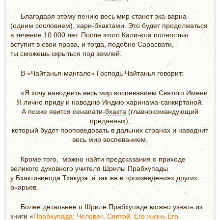
Благодаря этому пению весь мир станет эка-варна
(одним сословием), хари-бхактами. Это будет продолжаться
в течение 10 000 лет. После этого
Кали-юга
полностью
вступит в свои права, и тогда, подобно Сарасвати,
ты сможешь скрыться под землей.
В «Чайтанья-мангале» Господь Чайтанья говорит:
«Я хочу наводнить весь мир воспеванием Святого Имени.
Я лично приду и наводню Индию харинама-санкиртаной.
А позже явится сенапати-
бхакта
(главнокомандующий
преданных),
который будет проповедовать в дальних странах и наводнит
весь мир воспеванием.
Кроме того, можно найти предсказания о приходе
великого духовного учителя Шрилы Прабхупады
у Бхактивинода Тхакура, а так же в произведениях других
ачарьев.
Более детальнее о Шриле Прабхупаде можно узнать из
книги
«
Прабхупада: Человек. Святой. Его жизнь.Его