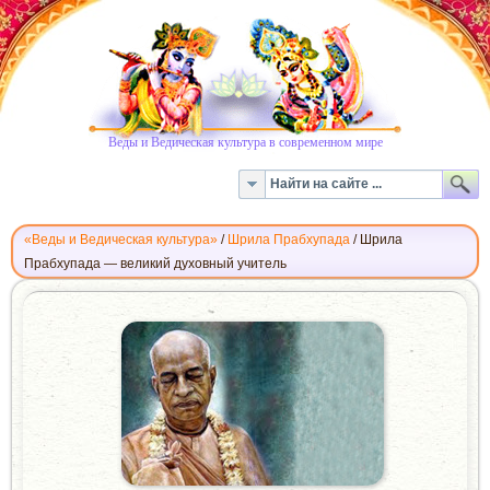
Веды и Ведическая культура в современном мире
«Веды и Ведическая культура»
/
Шрила Прабхупада
/
Шрила
Прабхупада — великий духовный учитель
ШРИЛА
ПРАБХУПАДА
—
ВЕЛИКИЙ
ДУХОВНЫЙ
УЧИТЕЛЬ