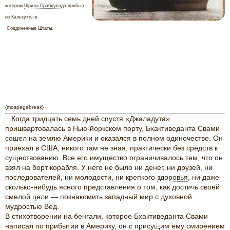
котором
Шрила Прабхупада
прибыл
из Калькутты в
Соединенные Штаты.
{mospagebreak}
Когда тридцать семь дней спустя «Джаладута»
пришвартовалась в Нью-йоркском порту, Бхактиведанта Свами
сошел на землю Америки и оказался в полном одиночестве. Он
приехал в США, никого там не зная, практически без средств к
существованию. Все его имущество ограничивалось тем, что он
взял на борт корабля. У него не было ни денег, ни друзей, ни
последователей, ни молодости, ни крепкого
здоровья
, ни даже
сколько-нибудь ясного представления о том, как достичь своей
смелой цели — познакомить западный мир с духовной
мудростью Вед.
В стихотворении на бенгали, которое Бхактиведанта Свами
написал по прибытии в Америку, он с присущим ему смирением