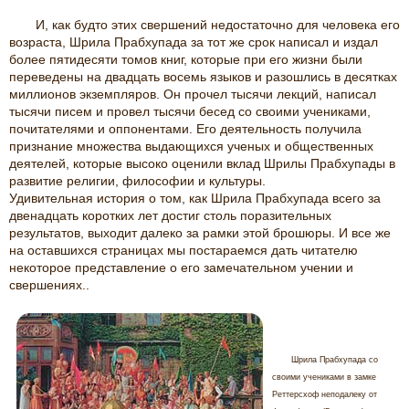
И, как будто этих свершений недостаточно для человека его
возраста, Шрила Прабхупада за тот же срок написал и издал
более пятидесяти томов книг, которые при его жизни были
переведены на двадцать восемь языков и разошлись в десятках
миллионов экземпляров. Он прочел тысячи лекций, написал
тысячи писем и провел тысячи бесед со своими учениками,
почитателями и оппонентами. Его деятельность получила
признание множества выдающихся ученых и общественных
деятелей, которые высоко оценили вклад Шрилы Прабхупады в
развитие религии, философии и культуры.
Удивительная история о том, как Шрила Прабхупада всего за
двенадцать коротких лет достиг столь поразительных
результатов, выходит далеко за рамки этой брошюры. И все же
на оставшихся страницах мы постараемся дать читателю
некоторое представление о его замечательном учении и
свершениях..
Шрила Прабхупада со
своими учениками в замке
Реттерсхоф неподалеку от