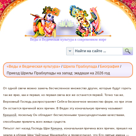
Веды и Ведическая культура в современном мире
«Веды и Ведическая культура»
/
Шрила Прабхупада
/
Биография
/
Приезд Шрилы Прабхупады на запад: экадаши на 2026 год
ПРИЕЗД
От одной свечи можно зажечь бесчисленное множество других, которые будут гореть
ШРИЛЫ
так же ярко, как и первая, но первая свеча все же останется первой. Точно так же,
ПРАБХУПАДЫ
Верховный Господь распространяет Себя в бесконечное множество форм, но при этом
НА
Он остается причиной всех причин. В Ведах эту изначальную причину называют
ЗАПАД
Кришной
, поскольку Он обладает бесчисленными трансцендентными качествами,
способными привлечь всех живых существ.
Пятьсот лет назад Господь Шри
Кришна
, изначальная причина всех причин, пришел на
землю в облике Шри Чайтаньи Махапрабху и провозгласил, что Его
святые имена
—