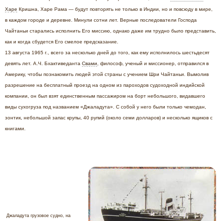
Харе
Кришна, Харе Рама — будут повторять не только в Индии, но и повсюду в мире,
в каждом городе и деревне. Минули сотни лет. Верные последователи Господа
Чайтаньи старались исполнить Его миссию, однако даже им трудно было представить,
как и когда сбудется Его смелое предсказание.
13 августа 1965 г., всего за несколько дней до того, как ему исполнилось шестьдесят
девять лет. А.Ч. Бхактиведанта
Свами
, философ, ученый и миссионер, отправился в
Америку, чтобы познакомить людей этой страны с учением Шри Чайтаньи. Вымолив
разрешение на бесплатный проезд на одном из пароходов судоходной индийской
компании, он был взят единственным пассажиром на борт небольшого, видавшего
виды сухогруза под названием «Джаладута». С собой у него были только чемодан,
зонтик, небольшой запас крупы, 40 рупий (около семи долларов) и несколько ящиков с
книгами.
Джаладута грузовое судно, на