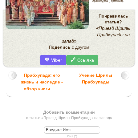
Франкфурта (Германия).
Понравилась
статья?
«Приезд Шрилы
Прабхупады на
запад»
Поделись
с другом
💜
🔗
Viber
Ссылка
Прабхупада: его
Учение Шрилы
жизнь и наследие -
Прабхупады
обзор книги
Добавить комментарий
к статье «Приезд Шрилы Прабхупады на запад»
Имя (*)