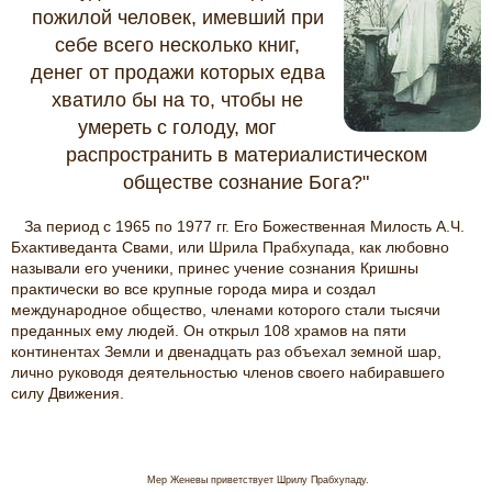
пожилой человек, имевший при
себе всего несколько книг,
денег от продажи которых едва
хватило бы на то, чтобы не
умереть с голоду, мог
распространить в материалистическом
обществе сознание Бога?"
За период с 1965 по 1977 гг. Его Божественная Милость А.Ч.
Бхактиведанта Свами, или Шрила Прабхупада, как любовно
называли его ученики, принес учение сознания Кришны
практически во все крупные города мира и создал
международное общество, членами которого стали тысячи
преданных ему людей. Он открыл 108 храмов на пяти
континентах Земли и двенадцать раз объехал земной шар,
лично руководя деятельностью членов своего набиравшего
силу Движения.
Мер Женевы приветствует Шрилу Прабхупаду.