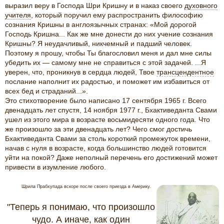
выразил веру в Господа Шри Кришну и в наказ своего
духовного
учителя
, который поручил ему распространить философию
сознания Кришны в англоязычных странах: «Мой дорогой
Господь Кришна... Как же мне донести до них учение сознания
Кришны? Я неудачливый, никчемный и падший человек.
Поэтому я прошу, чтобы Ты благословил меня и дал мне силы
убедить их — самому мне не справиться с этой задачей. ...Я
уверен, что, проникнув в сердца людей, Твое
трансцендентное
послание наполнит их радостью, и поможет им избавиться от
всех бед и страданий...».
Это стихотворение было написано 17 сентября 1965 г. Всего
двенадцать лет спустя, 14 ноября 1977 г., Бхактиведанта Свами
ушел из этого мира в возрасте восьмидесяти одного года. Что
же произошло за эти двенадцать лет? Чего смог достичь
Бхактиведанта Свами за столь короткий промежуток времени,
начав с нуля в возрасте, когда большинство людей готовится
уйти на покой? Даже неполный перечень его достижений может
привести в изумление любого.
Шрила Прабхупада вскоре после своего приезда в Америку.
"
Теперь я понимаю, что произошло
чудо. А иначе, как один