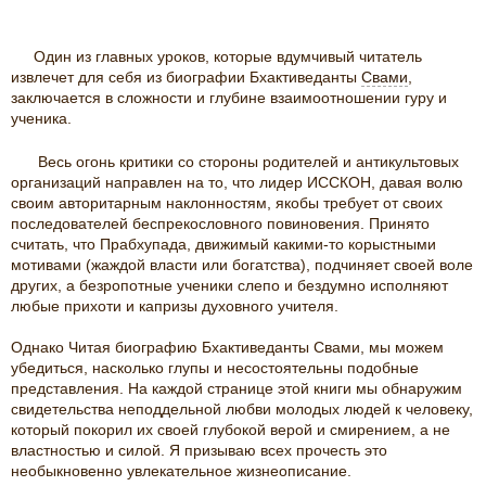
Один из главных уроков, которые вдумчивый читатель
извлечет для себя из биографии Бхактиведанты
Свами
,
заключается в сложности и глубине взаимоотношении гуру и
ученика.
Весь огонь критики со стороны родителей и антикультовых
организаций направлен на то, что лидер ИССКОН, давая волю
своим авторитарным наклонностям, якобы требует от своих
последователей беспрекословного повиновения. Принято
считать, что Прабхупада, движимый какими-то корыстными
мотивами (жаждой власти или богатства), подчиняет своей воле
других, а безропотные ученики слепо и бездумно исполняют
любые прихоти и капризы духовного учителя.
Однако Читая биографию Бхактиведанты Свами, мы можем
убедиться, насколько глупы и несостоятельны подобные
представления. На каждой странице этой книги мы обнаружим
свидетельства неподдельной любви молодых людей к человеку,
который покорил их своей глубокой верой и смирением, а не
властностью и силой. Я призываю всех прочесть это
необыкновенно увлекательное жизнеописание.