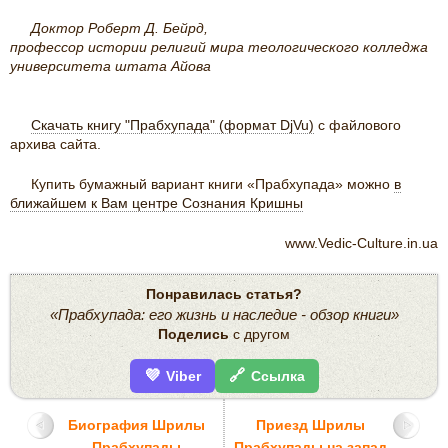
Доктор Роберт Д. Бейрд,
профессор истории религий мира теологического колледжа
университета штата Айова
Скачать книгу "Прабхупада" (формат DjVu)
c файлового
архива сайта.
Купить бумажный вариант книги «Прабхупада» можно
в
ближайшем к Вам центре Сознания Кришны
www.Vedic-Culture.in.ua
Понравилась статья?
«Прабхупада: его жизнь и наследие - обзор книги»
Поделись
с другом
💜
🔗
Viber
Ссылка
Биография Шрилы
Приезд Шрилы
Прабхупады
Прабхупады на запад