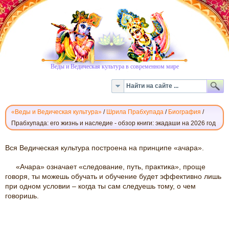
Веды и Ведическая культура в современном мире
«Веды и Ведическая культура»
/
Шрила Прабхупада
/
Биография
/
Прабхупада: его жизнь и наследие - обзор книги: экадаши на 2026 год
ПРАБХУПАДА:
Вся Ведическая культура построена на принципе «ачара».
ЕГО
«Ачара» означает «следование, путь, практика», проще
ЖИЗНЬ
говоря, ты можешь обучать и обучение будет эффективно лишь
И
при одном условии – когда ты сам следуешь тому, о чем
НАСЛЕДИЕ
говоришь.
-
ОБЗОР
КНИГИ