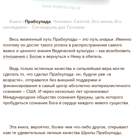
Книга «
Прабхупада
: Человек. Святой. Его жизнь.Его
наследние» -
Сатсварупа дас Госнами
Весь жизненный путь Прабхупады – это путь ачарьи. Именно
поэтому он достиг такого успеха в распространении самого
важно и ценного знания Ведической культуры – как возобновить
отношения с Богом
и вернуться к Нему в обитель.
Ведь только истинные качества и сильнейшая вера могли
сделать то, что сделал Прабхупада: он, будучи уже «в
возрасте», отправился без внешней поддержки и
финансирования в самый центр абсолютно материалистичного
сознания – США. И через несколько лет организовал
Международное общество сознания
Кришны
, цель которого
пробудиться сознание Бога в сердце каждого живого существа.
Эта книга, вероятно, более чем что-либо другое, открывает
нам те удивительные личные качества Шрилы Прабхупады,