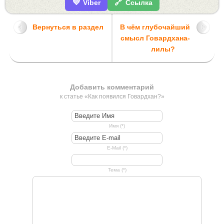
💜
🔗
Viber
Ссылка
Вернуться в раздел
В чём глубочайший
смысл Говардхана-
лилы?
Добавить комментарий
к статье «Как появился Говардхан?»
Имя (*)
E-Mail (*)
Тема (*)