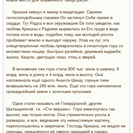
новое место для блаженного танца раса».
Кришна кивнул и замер в медитации. Своими
лотосоподобными глазами Он заглянул Себе прямо в
сердце. Тут Радха и все окружавшие Её гопи увидели, как
любовь Кришны к Радхике вырвалась из Его груди в виде
потока огня и воды, подобно тому, как молодой росток
пробивает землю и выходит наружу. Упав на луг, эта
олицетворённая любовь превратилась в гигантскую гору со
множеством пещер, быстрых ручейков, деревьев кадамба,
ашока, бакула, цветущих лиан, птиц и зверей.
В мгновение ока гора стала 800 тыс. миль в ширину, 8
млрд. миль в длину и 4 млрд. миль в высоту. Она
напоминала ещё одного Ананта-Шешу, горные пики
возвышались на 180 млн. миль. Ещё эта гора напоминала
громаднейший замок с золотыми куполами.
Одни стали называть её Говардханой, другие
Шаташрингой, т.е. «Сто вершин». Гора взметнулась так
высоко, как только могла. Она стремительно росла в
размерах, и все, видевшие эту немыслимую картину,
переполошились и закричали. Господь Кришна, не медля ни
секунды, пришлёпнул её сверху ладошкой и сказал: