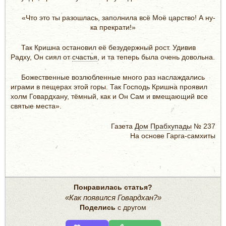
«Что это ты разошлась, заполнила всё Моё царство! А ну-
ка прекрати!»
Так Кришна остановил её безудержный рост. Удивив
Радху, Он сиял от
счастья
, и та теперь была очень довольна.
Божественные возлюбленные много раз наслаждались
играми в пещерах этой горы. Так Господь Кришна проявил
холм Говардхану, тёмный, как и Он Сам и вмещающий все
святые места».
Газета
Дом Прабхупады
№ 237
На основе Гарга-самхиты
Понравилась статья?
«Как появился Говардхан?»
Поделись
с другом