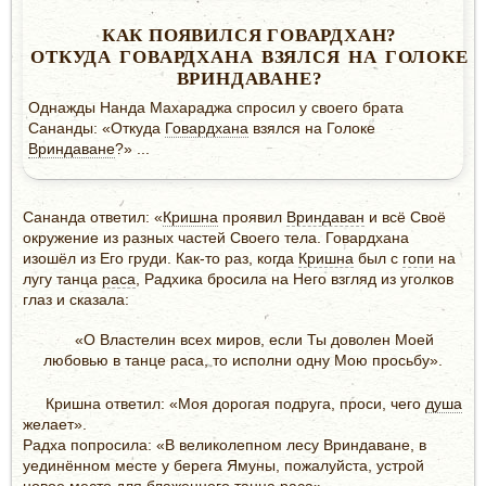
КАК ПОЯВИЛСЯ ГОВАРДХАН?
ОТКУДА ГОВАРДХАНА ВЗЯЛСЯ НА ГОЛОКЕ
ВРИНДАВАНЕ?
Однажды Нанда Махараджа спросил у своего брата
Сананды: «Откуда
Говардхана
взялся на Голоке
Вриндаване
?» ...
Сананда ответил: «
Кришна
проявил
Вриндаван
и всё Своё
окружение из разных частей Своего тела. Говардхана
изошёл из Его груди. Как-то раз, когда
Кришна
был с
гопи
на
лугу танца
раса
, Радхика бросила на Него взгляд из уголков
глаз и сказала:
«О Властелин всех миров, если Ты доволен Моей
любовью в танце раса, то исполни одну Мою просьбу».
Кришна ответил: «Моя дорогая подруга, проси, чего
душа
желает».
Радха попросила: «В великолепном лесу Вриндаване, в
уединённом месте у берега Ямуны, пожалуйста, устрой