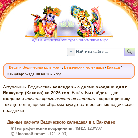
Веды и Ведическая культура в современном мире
«Веды и Ведическая культура»
/
Ведический календарь
/
Канада
/
Ванкувер: экадаши на 2026 год
ВЕДИЧЕСКИЙ
Актуальный Ведический
календарь с днями экадаши для г.
КАЛЕНДАРЬ
Ванкувер (Канада) на 2026 год
. В нём Вы найдете: дни
экадаши и
точное время выхода из экадаши
, характеристику
ЭКАДАШИ:
текущего дня, время «Брахма-мухурта» и основные ведические
ВАНКУВЕР,
праздники.
2026
Данные расчета Ведического календаря в г. Ванкувер
🌐
Географические координаты:
49N15 123W07
⏰
Часовой пояс:
UTC: -8:00;