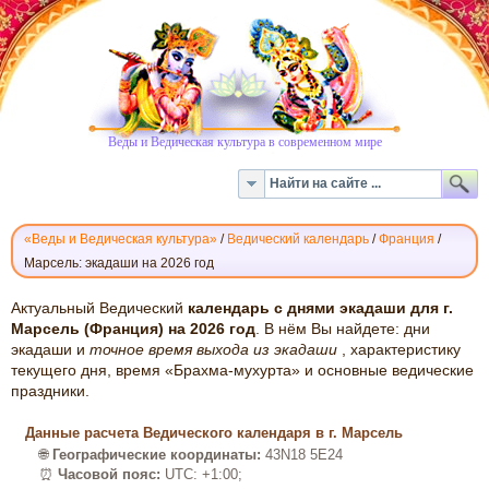
Веды и Ведическая культура в современном мире
«Веды и Ведическая культура»
/
Ведический календарь
/
Франция
/
Марсель: экадаши на 2026 год
ВЕДИЧЕСКИЙ
Актуальный Ведический
календарь с днями экадаши для г.
КАЛЕНДАРЬ
Марсель (Франция) на 2026 год
. В нём Вы найдете: дни
экадаши и
точное время выхода из экадаши
, характеристику
ЭКАДАШИ:
текущего дня, время «Брахма-мухурта» и основные ведические
МАРСЕЛЬ,
праздники.
2026
Данные расчета Ведического календаря в г. Марсель
🌐
Географические координаты:
43N18 5E24
⏰
Часовой пояс:
UTC: +1:00;