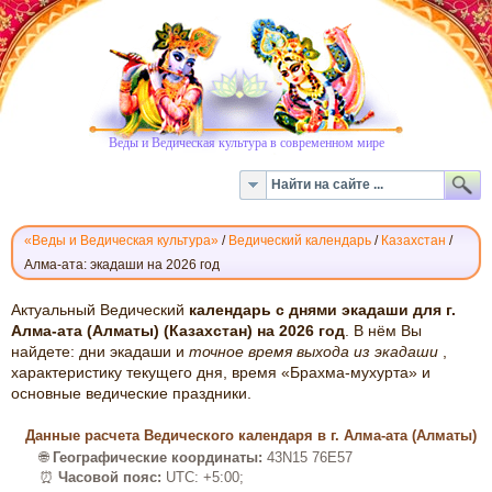
Веды и Ведическая культура в современном мире
«Веды и Ведическая культура»
/
Ведический календарь
/
Казахстан
/
Алма-ата: экадаши на 2026 год
ВЕДИЧЕСКИЙ
Актуальный Ведический
календарь с днями экадаши для г.
КАЛЕНДАРЬ
Алма-ата (Алматы) (Казахстан) на 2026 год
. В нём Вы
найдете: дни экадаши и
точное время выхода из экадаши
,
ЭКАДАШИ:
характеристику текущего дня, время «Брахма-мухурта» и
АЛМА-
основные ведические праздники.
АТА,
2026
Данные расчета Ведического календаря в г. Алма-ата (Алматы)
🌐
Географические координаты:
43N15 76E57
⏰
Часовой пояс:
UTC: +5:00;