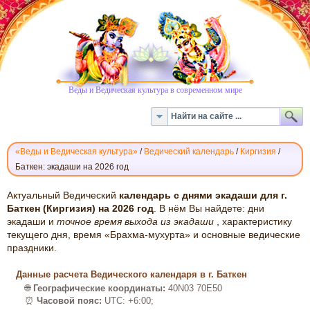
Веды и Ведическая культура в современном мире
«Веды и Ведическая культура»
/
Ведический календарь
/
Киргизия
/
Баткен: экадаши на 2026 год
ВЕДИЧЕСКИЙ
Актуальный Ведический
календарь с днями экадаши для г.
КАЛЕНДАРЬ
Баткен (Киргизия) на 2026 год
. В нём Вы найдете: дни
экадаши и
точное время выхода из экадаши
, характеристику
ЭКАДАШИ:
текущего дня, время «Брахма-мухурта» и основные ведические
БАТКЕН,
праздники.
2026
Данные расчета Ведического календаря в г. Баткен
🌐
Географические координаты:
40N03 70E50
⏰
Часовой пояс:
UTC: +6:00;