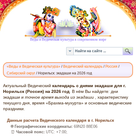
Веды и Ведическая культура в современном мире
«Веды и Ведическая культура»
/
Ведический календарь
/
Россия
/
Сибирский округ
/
Норильск: экадаши на 2026 год
ВЕДИЧЕСКИЙ
Актуальный Ведический
календарь с днями экадаши для г.
КАЛЕНДАРЬ
Норильск (Россия) на 2026 год
. В нём Вы найдете: дни
экадаши и
точное время выхода из экадаши
, характеристику
ЭКАДАШИ:
текущего дня, время «Брахма-мухурта» и основные ведические
НОРИЛЬСК,
праздники.
2026
Данные расчета Ведического календаря в г. Норильск
🌐
Географические координаты:
69N20 88E06
⏰
Часовой пояс:
UTC: +7:00;