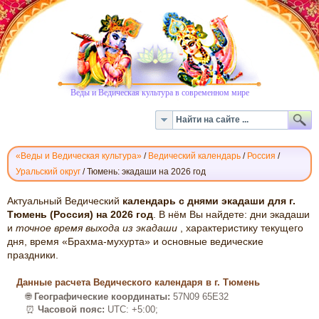
Веды и Ведическая культура в современном мире
«Веды и Ведическая культура»
/
Ведический календарь
/
Россия
/
Уральский округ
/
Тюмень: экадаши на 2026 год
ВЕДИЧЕСКИЙ
Актуальный Ведический
календарь с днями экадаши для г.
КАЛЕНДАРЬ
Тюмень (Россия) на 2026 год
. В нём Вы найдете: дни экадаши
и
точное время выхода из экадаши
, характеристику текущего
ЭКАДАШИ:
дня, время «Брахма-мухурта» и основные ведические
ТЮМЕНЬ,
праздники.
2026
Данные расчета Ведического календаря в г. Тюмень
🌐
Географические координаты:
57N09 65E32
⏰
Часовой пояс:
UTC: +5:00;