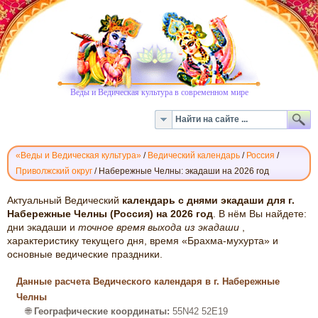
Веды и Ведическая культура в современном мире
«Веды и Ведическая культура»
/
Ведический календарь
/
Россия
/
Приволжский округ
/
Набережные Челны: экадаши на 2026 год
ВЕДИЧЕСКИЙ
Актуальный Ведический
календарь с днями экадаши для г.
КАЛЕНДАРЬ
Набережные Челны (Россия) на 2026 год
. В нём Вы найдете:
дни экадаши и
точное время выхода из экадаши
,
ЭКАДАШИ:
характеристику текущего дня, время «Брахма-мухурта» и
НАБЕРЕЖНЫЕ
основные ведические праздники.
ЧЕЛНЫ,
2026
Данные расчета Ведического календаря в г. Набережные
Челны
🌐
Географические координаты:
55N42 52E19