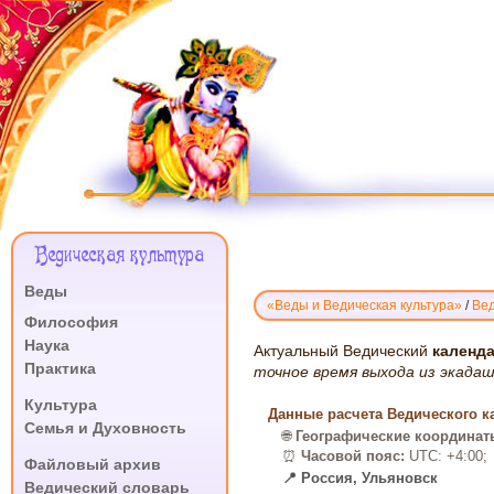
Меню
Ведическая культура
Сайта
Веды
«Веды и Ведическая культура»
/
Вед
.
Философия
Наука
ВЕДИЧЕСКИЙ
Актуальный Ведический
календа
Практика
КАЛЕНДАРЬ
точное время выхода из экада
.
ЭКАДАШИ:
Культура
Данные расчета Ведического ка
УЛЬЯНОВСК,
Семья и Духовность
🌐
Географические координат
2026
.
⏰
Часовой пояс:
UTC: +4:00;
Файловый архив
📍 Россия, Ульяновск
Ведический словарь