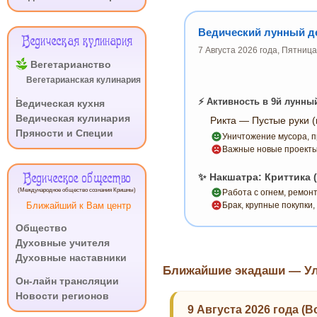
Ведический лунный де
Ведическая кулинария
7 Августа 2026 года, Пятниц
Вегетарианство
Вегетарианская кулинария
.
⚡ Активность в 9й лунны
Ведическая кухня
Ведическая кулинария
Рикта — Пустые руки (
Пряности и Специи
Уничтожение мусора, п
Важные новые проекты
Ведическое общество
✨ Накшатра: Криттика
(Международное общество сознания Кришны)
Работа с огнем, ремон
Ближайший к Вам центр
Брак, крупные покупки
Общество
Духовные учителя
Духовные наставники
Ближайшие экадаши — Уль
.
Он-лайн трансляции
Новости регионов
9 Августа 2026 года (