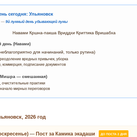
нь сегодня: Ульяновск
а —
9й лунный день убывающей луны
Навами Кршна-пакша Вриддхи Криттика Вришабха
й день (Навами)
неблагоприятно для начинаний, только рутина)
реодоление вредных привычек, уборка
, коммерция, подписание документов
 (Мишра — смешанная)
т, очистительные практики
, начало мирных переговоров
яновск, 2026 год
Воскресенье)
—
Пост за Камика экадаши
ДО ПОСТА 2 ДНЯ