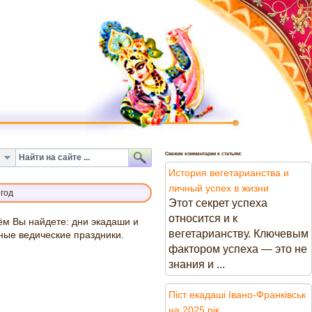
Свежие комментарии к статьям:
История вегетарианства и
личный успех в жизни
 год
Этот секрет успеха
относится и к
нём Вы найдете: дни экадаши и
вегетарианству. Ключевым
ные ведические праздники.
фактором успеха — это не
знания и ...
Піст екадаші Івано-Франківськ
на 2025 рік