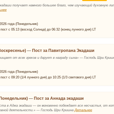
кадаши получает намного большее благо, чем изучающий духовную 
ьнее
2026 года (Понедельник)
пост с 05:13 (восход Солнца) до 06:32 (конец лунного дня) LT
(Воскресенье)
—
Пост за Павитропана Экадаши
чищает от всех грехов и дарует в награду сына» — Господь Шри Кри
2026 года (Понедельник)
пост с 09:20 (1/4 лунного дня) до 10:25 (1/3 светового дня) LT
(Понедельник)
—
Пост за Аннада экадаши
поста в Аджа экадаши — он мгновенно побеждает все несчастья, от к
еховной деятельности.» — Господь Шри Кришна
Детальнее