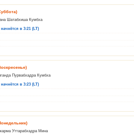
Суббота)
ана Шатабхиша Кумбха
начнётся в 3:21 (LT)
(Воскресенье)
иганда Пурвабхадра Кумбха
начнётся в 3:23 (LT)
(Понедельник)
карма Уттарабхадра Мина