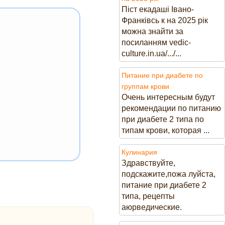
Піст екадаші Івано-
Франківсь к на 2025 рік
можна знайти за
посиланням vedic-
culture.in.ua/.../...
Питание при диабете по
группам крови
Очень интересным будут
рекомендации по питанию
при диабете 2 типа по
типам крови, которая ...
Кулинария
Здравствуйте,
подскажите,пожа луйста,
питание при диабете 2
типа, рецепты
аюрведические.