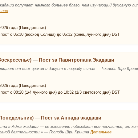
кадаши получает намного большее благо, чем изучающий духовную 
ьнее
2026 года (Понедельник)
пост с 05:30 (восход Солнца) до 05:32 (конец лунного дня) DST
(Воскресенье)
—
Пост за Павитропана Экадаши
чищает от всех грехов и дарует в награду сына» — Господь Шри Кри
2026 года (Понедельник)
пост с 08:20 (1/4 лунного дня) до 10:32 (1/3 светового дня) DST
(Понедельник)
—
Пост за Аннада экадаши
поста в Аджа экадаши — он мгновенно побеждает все несчастья, от к
еховной деятельности.» — Господь Шри Кришна
Детальнее