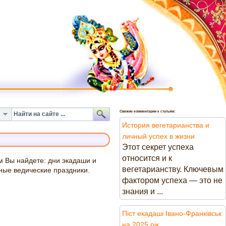
Свежие комментарии к статьям:
История вегетарианства и
личный успех в жизни
Этот секрет успеха
относится и к
ём Вы найдете: дни экадаши и
вегетарианству. Ключевым
ные ведические праздники.
фактором успеха — это не
знания и ...
Піст екадаші Івано-Франківськ
на 2025 рік