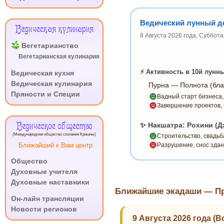
Ведический лунный де
Ведическая кулинария
8 Августа 2026 года, Суббот
Вегетарианство
Вегетарианская кулинария
.
⚡ Активность в 10й лунн
Ведическая кухня
Ведическая кулинария
Пурна — Полнота (бла
Пряности и Специи
Вадный старт бизнеса,
Завершение проектов, 
Ведическое общество
✨ Накшатра: Рохини (Д
(Международное общество сознания Кришны)
Строительство, свадьб
Ближайший к Вам центр
Разрушение, снос здан
Общество
Духовные учителя
Духовные наставники
Ближайшие экадаши — При
.
Он-лайн трансляции
Новости регионов
9 Августа 2026 года (