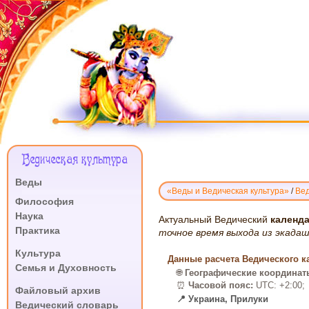
Меню
Ведическая культура
Сайта
Веды
«Веды и Ведическая культура»
/
Вед
.
Философия
Наука
ВЕДИЧЕСКИЙ
Актуальный Ведический
календа
Практика
КАЛЕНДАРЬ
точное время выхода из экада
.
ЭКАДАШИ:
Культура
Данные расчета Ведического ка
ПРИЛУКИ,
Семья и Духовность
🌐
Географические координат
2026
.
⏰
Часовой пояс:
UTC: +2:00;
Файловый архив
📍 Украина, Прилуки
Ведический словарь