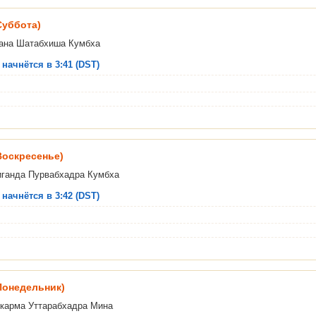
Суббота)
ана Шатабхиша Кумбха
 начнётся в 3:41 (DST)
(Воскресенье)
иганда Пурвабхадра Кумбха
 начнётся в 3:42 (DST)
(Понедельник)
карма Уттарабхадра Мина