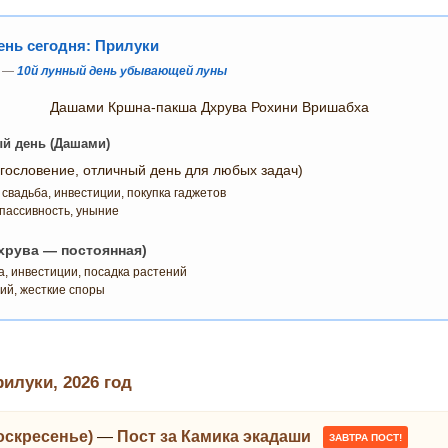
нь сегодня: Прилуки
а —
10й лунный день убывающей луны
Дашами Кршна-пакша Дхрува Рохини Вришабха
ый день (Дашами)
гословение, отличный день для любых задач)
 свадьба, инвестиции, покупка гаджетов
пассивность, уныние
хрува — постоянная)
а, инвестиции, посадка растений
ий, жесткие споры
луки, 2026 год
Воскресенье)
—
Пост за Камика экадаши
ЗАВТРА ПОСТ!