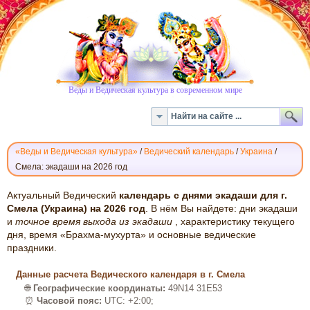
Веды и Ведическая культура в современном мире
«Веды и Ведическая культура»
/
Ведический календарь
/
Украина
/
Смела: экадаши на 2026 год
ВЕДИЧЕСКИЙ
Актуальный Ведический
календарь с днями экадаши для г.
КАЛЕНДАРЬ
Смела (Украина) на 2026 год
. В нём Вы найдете: дни экадаши
и
точное время выхода из экадаши
, характеристику текущего
ЭКАДАШИ:
дня, время «Брахма-мухурта» и основные ведические
СМЕЛА,
праздники.
2026
Данные расчета Ведического календаря в г. Смела
🌐
Географические координаты:
49N14 31E53
⏰
Часовой пояс:
UTC: +2:00;