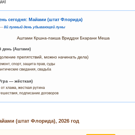
да)
нь сегодня: Майами (штат Флорида)
г —
8й лунный день убывающей луны
Аштами Кршна-пакша Вриддхи Бхарани Меша
й день (Аштами)
оление препятствий, можно начинать дела)
емонт, спорт, защита прав, суды
нтические свидания, свадьба
Угра — жёсткая)
от хлама, жесткая рутина
тешествия, подписание договоров
ами (штат Флорида), 2026 год