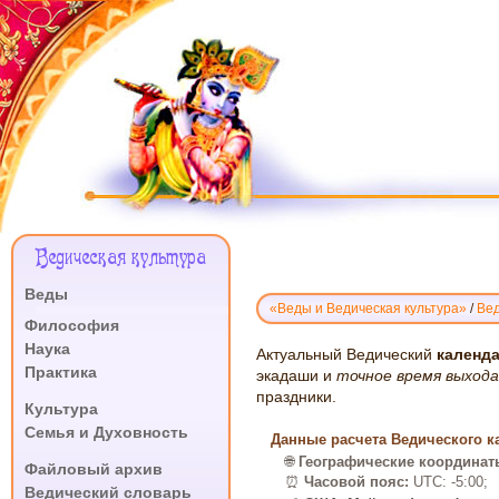
Меню
Ведическая культура
Сайта
Веды
«Веды и Ведическая культура»
/
Вед
.
Философия
Наука
ВЕДИЧЕСКИЙ
Актуальный Ведический
календа
Практика
КАЛЕНДАРЬ
экадаши и
точное время выход
.
праздники.
ЭКАДАШИ:
Культура
МАЯМИ
Семья и Духовность
Данные расчета Ведического ка
(ФЛОРИДА),
.
🌐
Географические координат
2026
Файловый архив
⏰
Часовой пояс:
UTC: -5:00;
Ведический словарь