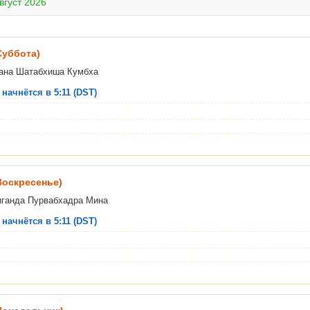
вгуст 2026
Суббота)
ана Шатабхиша Кумбха
начнётся в 5:11 (DST)
(Воскресенье)
иганда Пурвабхадра Мина
начнётся в 5:11 (DST)