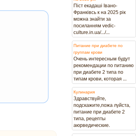
Піст екадаші Івано-
Франківсь к на 2025 рік
можна знайти за
посиланням vedic-
culture.in.ua/.../...
Питание при диабете по
группам крови
Очень интересным будут
рекомендации по питанию
при диабете 2 типа по
типам крови, которая ...
Кулинария
Здравствуйте,
подскажите,пожа луйста,
питание при диабете 2
типа, рецепты
аюрведические.