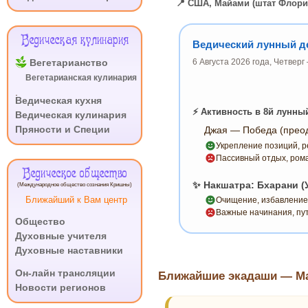
📍 США, Майами (штат Флори
Ведическая кулинария
Ведический лунный де
Вегетарианство
6 Августа 2026 года, Четвер
Вегетарианская кулинария
.
Ведическая кухня
⚡ Активность в 8й лунны
Ведическая кулинария
Пряности и Специи
Джая — Победа (преод
Укрепление позиций, р
Пассивный отдых, рома
Ведическое общество
✨ Накшатра: Бхарани (
(Международное общество сознания Кришны)
Ближайший к Вам центр
Очищение, избавление 
Важные начинания, пу
Общество
Духовные учителя
Духовные наставники
.
Он-лайн трансляции
Ближайшие экадаши — Май
Новости регионов