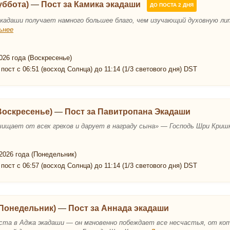
уббота)
—
Пост за Камика экадаши
ДО ПОСТА 2 ДНЯ
кадаши получает намного большее благо, чем изучающий духовную 
ьнее
026 года (Воскресенье)
пост с 06:51 (восход Солнца) до 11:14 (1/3 светового дня) DST
(Воскресенье)
—
Пост за Павитропана Экадаши
чищает от всех грехов и дарует в награду сына» — Господь Шри Кри
2026 года (Понедельник)
пост с 06:57 (восход Солнца) до 11:14 (1/3 светового дня) DST
(Понедельник)
—
Пост за Аннада экадаши
поста в Аджа экадаши — он мгновенно побеждает все несчастья, от к