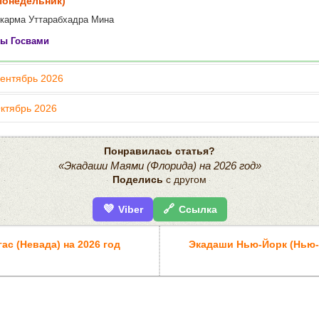
(Понедельник)
карма Уттарабхадра Мина
ты Госвами
 начнётся в 5:12 (DST)
Сентябрь 2026
Октябрь 2026
 (Вторник)
риддхи Ашвини Меша
Вторник)
Понравилась статья?
Четверг)
«Экадаши Маями (Флорида) на 2026 год»
ти Ревати Мина
 начнётся в 5:25 (DST)
Поделись
с другом
дхи Рохини Вришабха
 начнётся в 5:12 (DST)
 начнётся в 5:37 (DST)
💜
🔗
Viber
Ссылка
ас (Невада) на 2026 год
Экадаши Нью-Йорк (Нью-Й
 (Среда)
ува Бхарани Меша
Среда)
(Пятница)
ула Ашвини Меша
 начнётся в 5:25 (DST)
ятипата Мригаширша Митхуна