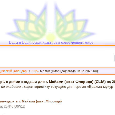
Веды и Ведическая культура в современном мире
ический календарь
/
США
/
Маями (Флорида): экадаши на 2026 год
рь с днями экадаши для г. Майами (штат Флорида) (США) на 2
а из экадаши
, характеристику текущего дня, время «Брахма-мухур
лендаря в г. Майами (штат Флорида)
ы:
25N46 80W12