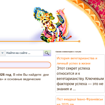
Свежие комментарии к статьям:
История вегетарианства и
личный успех в жизни
Этот секрет успеха
относится и к
026 год
. В нём Вы найдете: дни
вегетарианству. Ключевым
та» и основные ведические
фактором успеха — это не
знания и ...
Піст екадаші Івано-Франківськ
на 2025 рік