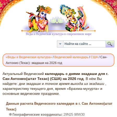
Веды и Ведическая культура в современном мире
«Веды и Ведическая культура»
/
Ведический календарь
/
США
/
Сан-
Антонио (Техас): экадаши на 2026 год
ВЕДИЧЕСКИЙ
Актуальный Ведический
календарь с днями экадаши для г.
КАЛЕНДАРЬ
Сан Антонио(штат Техас) (США) на 2026 год
. В нём Вы
найдете: дни экадаши и
точное время выхода из экадаши
,
ЭКАДАШИ:
характеристику текущего дня, время «Брахма-мухурта» и
САН-
основные ведические праздники.
АНТОНИО
(ТЕХАС),
Данные расчета Ведического календаря в г. Сан Антонио(штат
2026
Техас)
🌐
Географические координаты:
29N25 98W30