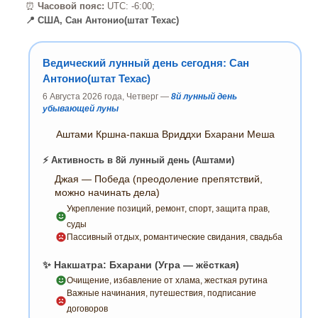
⏰
Часовой пояс:
UTC: -6:00;
📍 США, Сан Антонио(штат Техас)
Ведический лунный день сегодня: Сан
Антонио(штат Техас)
6 Августа 2026 года, Четверг —
8й лунный день
убывающей луны
Аштами Кршна-пакша Вриддхи Бхарани Меша
⚡ Активность в 8й лунный день (Аштами)
Джая — Победа (преодоление препятствий,
можно начинать дела)
Укрепление позиций, ремонт, спорт, защита прав,
суды
Пассивный отдых, романтические свидания, свадьба
✨ Накшатра: Бхарани (Угра — жёсткая)
Очищение, избавление от хлама, жесткая рутина
Важные начинания, путешествия, подписание
договоров