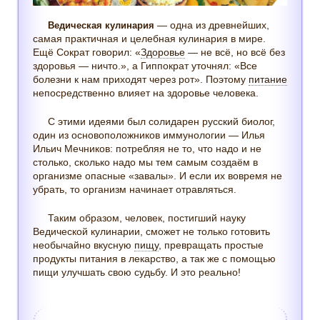
— одна из древнейших,
Ведическая кулинария
самая практичная и целебная кулинария в мире.
Ещё Сократ говорил: «
Здоровье
— не всё, но всё без
здоровья — ничто.», а Гиппократ уточнял: «Все
болезни к нам приходят через рот». Поэтому
питание
непосредственно влияет на здоровье человека.
С этими идеями был солидарен русский биолог,
один из основоположников иммунологии — Илья
Ильич Мечников: потребляя не то, что надо и не
столько, сколько надо мы тем самым создаём в
организме опасные «завалы». И если их вовремя не
убрать, то организм начинает отравляться.
Таким образом, человек, постигший науку
Ведической кулинарии, сможет не только готовить
необычайно вкусную
пищу
, превращать простые
продукты питания в лекарство, а так же с помощью
пищи улучшать свою судьбу. И это реально!