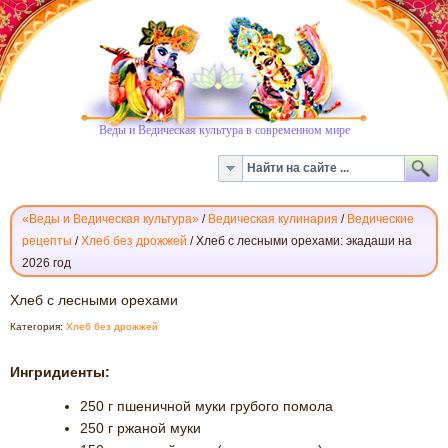
Веды и Ведическая культура в современном мире
«Веды и Ведическая культура»
/
Ведическая кулинария
/
Ведические
рецепты
/
Хлеб без дрожжей
/
Хлеб с лесными орехами: экадаши на
2026 год
ХЛЕБ
Хлеб с лесными орехами
С
Категория:
Хлеб без дрожжей
ЛЕСНЫМИ
ОРЕХАМИ
Ингридиенты:
250
г
пшеничной муки грубого помола
250
г
ржаной муки