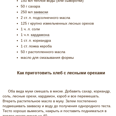
150
мл теплой воды (или сыворотки)
50
г
сахара
250
мл
закваски
2
ст. л. подсолнечного масла
125
г
крупно измельченных лесных орехов
1
ч. л. соли
1
ч л.
кардамона
1
ст. л. кориандра
1
ст. ложка кероба
50
г
растопленного масла
масло для смазывания формы
Как приготовить хлеб с лесными орехами
Оба вида муки смешать в миске. Добавить сахар, кориандр,
соль, лесные орехи, кардамон, кэроб и все перемешать.
Втереть растительное масло в муку. Затем постепенно
подмешивать закваску и воду до получения однородного теста.
Тесто хорошо вымесить, накрыть и поставить подниматься в
теплое место минут на 40.