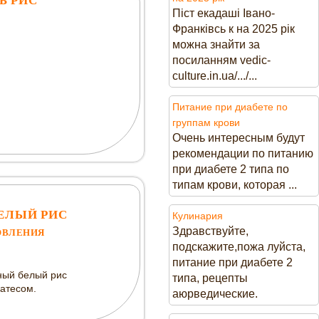
Ь РИС
Піст екадаші Івано-
Франківсь к на 2025 рік
можна знайти за
посиланням vedic-
culture.in.ua/.../...
Питание при диабете по
группам крови
Очень интересным будут
рекомендации по питанию
при диабете 2 типа по
типам крови, которая ...
ЕЛЫЙ РИС
Кулинария
Здравствуйте,
ОВЛЕНИЯ
подскажите,пожа луйста,
питание при диабете 2
ный белый рис
типа, рецепты
катесом.
аюрведические.