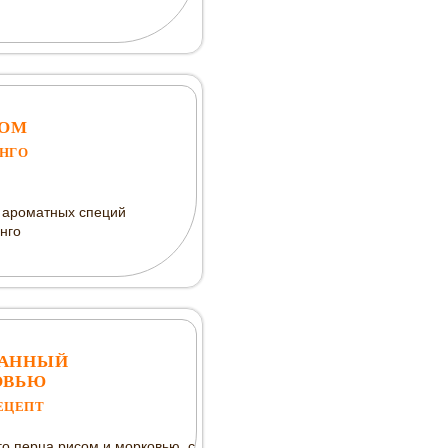
ТОМ
НГО
м ароматных специй
нго
ВАННЫЙ
ОВЬЮ
ЕЦЕПТ
о перца рисом и морковью, с