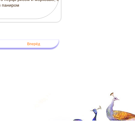
и паниром
Вперёд