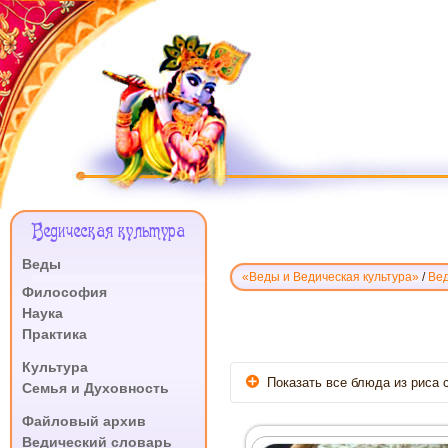
Меню
Ведическая культура
Сайта
Веды
«Веды и Ведическая культура»
/
Вед
.
Философия
Наука
БЛЮДА
Практика
ИЗ
.
Культура
РИСА
Показать все блюда из риса 
Семья и Духовность
.
Файловый архив
Как приготовить рис
Ведический словарь