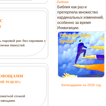
Библия
Библия как раз и
претерпела множество
кардинальных изменений,
С
особенно за время
И
Инквизиции.
ь паровой рис без пароваки с
ичии ёмкостей.
С ОВОЩАМИ
ИЙ РЕЦЕПТ)
Календарики на 2026 год
роматной сочной
с овощами.