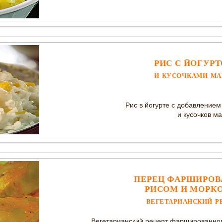
РИС С ЙОГУР
И КУСОЧКАМИ МА
Рис в йогурте с добавление
и кусочков ма
ПЕРЕЦ ФАРШИРО
РИСОМ И МОРК
ВЕГЕТАРИАНСКИЙ Р
Вегетарианский рецепт фаршированног