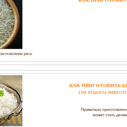
КАК ПРИГОТОВИТ
рис
ощами
 рисом и морковью
риготовлении риса.
м
совым орехом
рем
 сыром
КАК ПРИГОТОВИТЬ Б
ком
ТРИ РЕЦЕПТА ПРИГОТ
ом
Правильно приготовлен
может стать дели
ми
 овощами