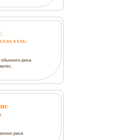
С
САЛА БХАТ»
з обычного риса
катес.
РИС
)
монно риса