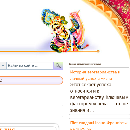
Свежие комментарии к статьям:
История вегетарианства и
личный успех в жизни
од
Этот секрет успеха
относится и к
вегетарианству. Ключевым
фактором успеха — это не
знания и ...
Піст екадаші Івано-Франківськ
на 2025 рік