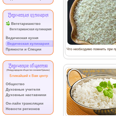
Как приготовить белый 
Паровой рис
Рис, запечённый с ов
Ведическая кулинария
Пряный рис
Лимонный рис
Вегетарианство
Рис с йогуртом
Вегетарианская кулинария
Перец фаршированный
.
Ведическая кухня
Пикантный рис
Ведическая кулинария
Рис соте
Пряности и Специи
Что необходимо помнить при п
Рис с черным перцем
Рис с кокосовым орехо
Рис с морковью и коко
Ведическое общество
Рис с йогуртом и имби
(Международное общество сознания Кришны)
Вегетарианский плов с
Ближайший к Вам центр
Плов с зелёным горош
Общество
Шафрановый рис
Духовные учителя
Рис со шпинатом
Духовные наставники
Рис с орехами и изюм
.
Желтый рис рецепт
Он-лайн трансляции
Сладкий плов с яблока
Новости регионов
Вегетарианский плов с