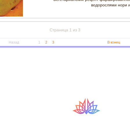
водорослями нори 
Страница 1 из 3
Назад
1
2
3
В конец