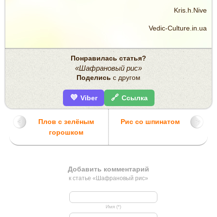
Kris.h.Nive
Vedic-Culture.in.ua
Понравилась статья?
«Шафрановый рис»
Поделись
с другом
💜
🔗
Viber
Ссылка
Плов с зелёным
Рис со шпинатом
горошком
Добавить комментарий
к статье «Шафрановый рис»
Имя (*)