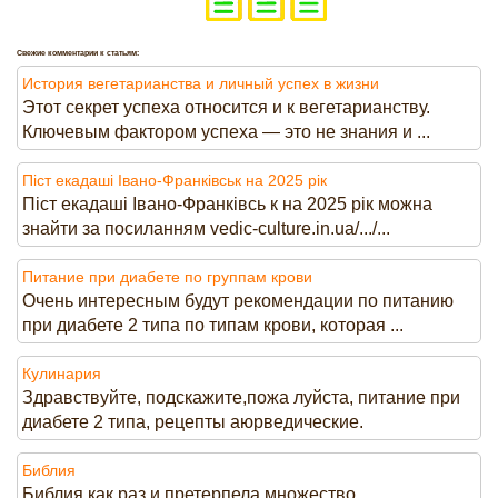
Свежие комментарии к статьям:
История вегетарианства и личный успех в жизни
Этот секрет успеха относится и к вегетарианству.
Ключевым фактором успеха — это не знания и ...
Піст екадаші Івано-Франківськ на 2025 рік
Піст екадаші Івано-Франківсь к на 2025 рік можна
знайти за посиланням vedic-culture.in.ua/.../...
Питание при диабете по группам крови
Очень интересным будут рекомендации по питанию
при диабете 2 типа по типам крови, которая ...
Кулинария
Здравствуйте, подскажите,пожа луйста, питание при
диабете 2 типа, рецепты аюрведические.
Библия
Библия как раз и претерпела множество