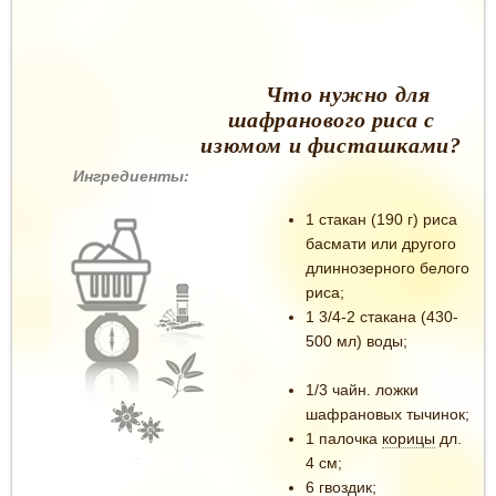
Что нужно для
шафранового риса с
изюмом и фисташками?
Ингредиенты:
1 стакан (190 г) риса
басмати или другого
длиннозерного белого
риса;
1 3/4-2 стакана (430-
500 мл) воды;
1/3 чайн. ложки
шафрановых тычинок;
1 палочка
корицы
дл.
4 см;
6 гвоздик;