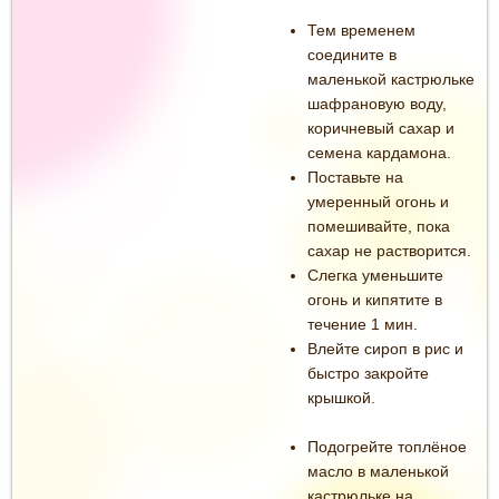
Тем временем
соедините в
маленькой кастрюльке
шафрановую воду,
коричневый сахар и
семена кардамона.
Поставьте на
умеренный огонь и
помешивайте, пока
сахар не растворится.
Слегка уменьшите
огонь и кипятите в
течение 1 мин.
Влейте сироп в рис и
быстро закройте
крышкой.
Подогрейте топлёное
масло в маленькой
кастрюльке на