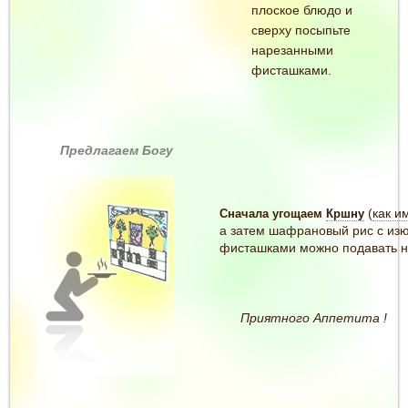
плоское блюдо и
сверху посыпьте
нарезанными
фисташками.
Предлагаем Богу
(
как и
Сначала угощаем
Кршну
а затем шафрановый рис с из
фисташками
можно подавать н
Приятного Аппетита !