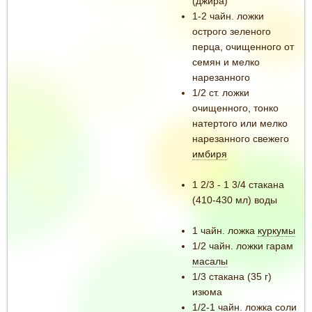
(джира)
1-2 чайн. ложки
острого зеленого
перца, очищенного от
семян и мелко
нарезанного
1/2 ст. ложки
очищенного, тонко
натертого или мелко
нарезанного свежего
имбиря
1 2/3 - 1 3/4 стакана
(410-430 мл) воды
1 чайн. ложка
куркумы
1/2 чайн. ложки гарам
масалы
1/3 стакана (35 г)
изюма
1/2-1 чайн. ложка соли