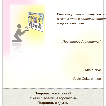
(
как и
Сначала угощаем
Кршну
а затем
плов с зелёным горо
подавать на стол
Приятного Аппетита !
Kris.h.Nive
Vedic-Culture.in.ua
Понравилась статья?
«Плов с зелёным горошком»
Поделись
с другом