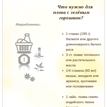
Что нужно для
плова с зелёным
горошком?
Ингредиенты:
1 стакан (190 г)
басмати или другого
длиннозерного белого
риса
3 ст. ложки топленого
или растительного
масла
1/4 стакана (60 мл)
кешью, миндаля или
арахиса, кусочками
или половинками
1 чайн. ложка семян
индийского тмина