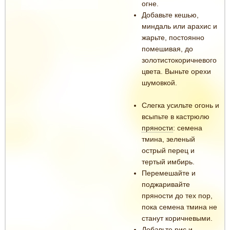
огне.
Добавьте кешью,
миндаль или арахис и
жарьте, постоянно
помешивая, до
золотистокоричневого
цвета. Выньте орехи
шумовкой.
Слегка усильте огонь и
всыпьте в кастрюлю
пряности
: семена
тмина, зеленый
острый перец и
тертый имбирь.
Перемешайте и
поджаривайте
пряности до тех пор,
пока семена тмина не
станут коричневыми.
Добавьте рис и