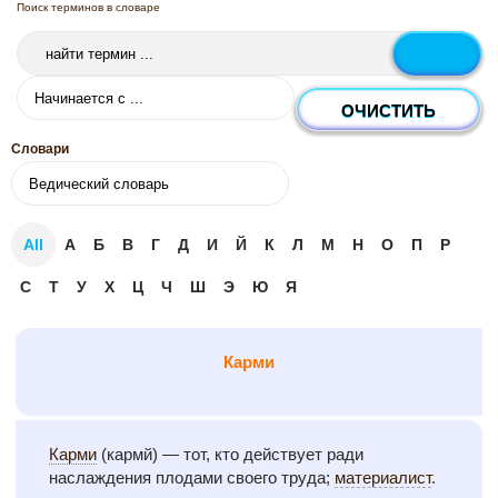
Поиск терминов в словаре
Словари
All
А
Б
В
Г
Д
И
Й
К
Л
М
Н
О
П
Р
С
Т
У
Х
Ц
Ч
Ш
Э
Ю
Я
Карми
Карми
(кармй) — тот, кто действует ради
наслаждения плодами своего труда;
материалист
.