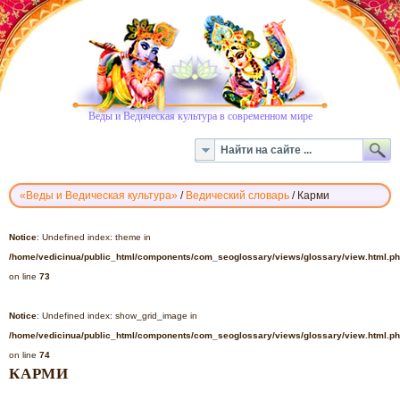
Веды и Ведическая культура в современном мире
«Веды и Ведическая культура»
/
Ведический словарь
/
Карми
ВЕДИЧЕСКИЙ
СЛОВАРЬ
Notice
: Undefined index: theme in
-
/home/vedicinua/public_html/components/com_seoglossary/views/glossary/view.html.p
КАРМИ
on line
73
Notice
: Undefined index: show_grid_image in
/home/vedicinua/public_html/components/com_seoglossary/views/glossary/view.html.p
on line
74
КАРМИ