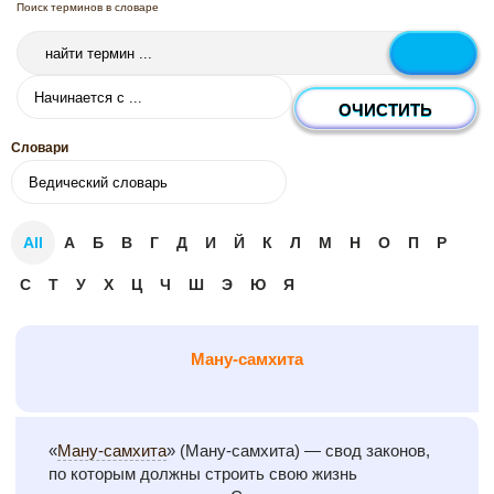
Поиск терминов в словаре
Словари
All
А
Б
В
Г
Д
И
Й
К
Л
М
Н
О
П
Р
С
Т
У
Х
Ц
Ч
Ш
Э
Ю
Я
Ману-самхита
«
Ману-самхита
» (Ману-самхита) — свод законов,
по которым должны строить свою жизнь