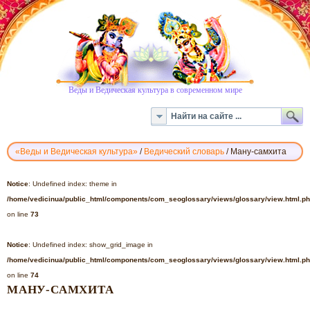
Веды и Ведическая культура в современном мире
«Веды и Ведическая культура»
/
Ведический словарь
/
Ману-самхита
ВЕДИЧЕСКИЙ
СЛОВАРЬ
Notice
: Undefined index: theme in
-
/home/vedicinua/public_html/components/com_seoglossary/views/glossary/view.html.p
МАНУ-
on line
73
САМХИТА
Notice
: Undefined index: show_grid_image in
/home/vedicinua/public_html/components/com_seoglossary/views/glossary/view.html.p
on line
74
МАНУ-САМХИТА