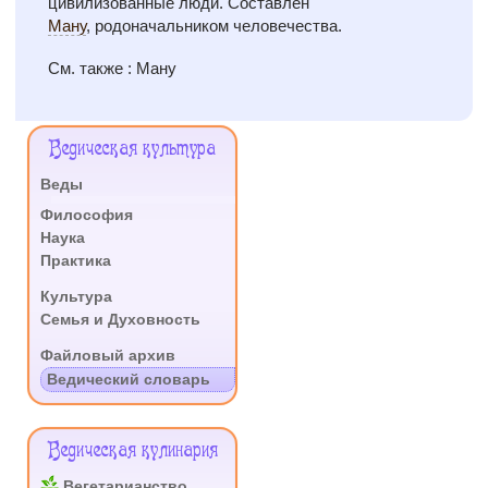
цивилизованные люди. Составлен
Ману
, родоначальником человечества.
См. также : Ману
Меню
Ведическая культура
Сайта
Веды
.
Философия
Наука
Практика
.
Культура
Семья и Духовность
.
Файловый архив
Ведический словарь
Ведическая кулинария
Вегетарианство