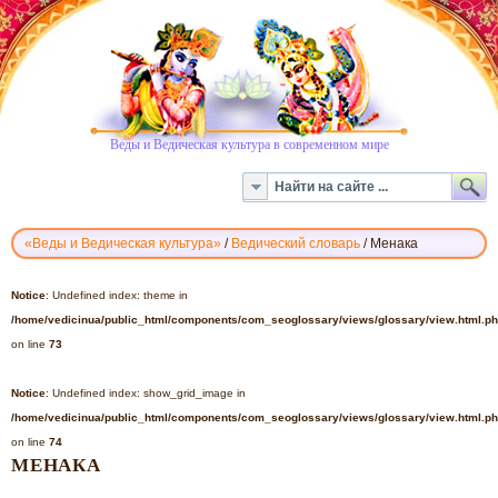
Веды и Ведическая культура в современном мире
«Веды и Ведическая культура»
/
Ведический словарь
/
Менака
ВЕДИЧЕСКИЙ
СЛОВАРЬ
Notice
: Undefined index: theme in
-
/home/vedicinua/public_html/components/com_seoglossary/views/glossary/view.html.p
МЕНАКА
on line
73
Notice
: Undefined index: show_grid_image in
/home/vedicinua/public_html/components/com_seoglossary/views/glossary/view.html.p
on line
74
МЕНАКА