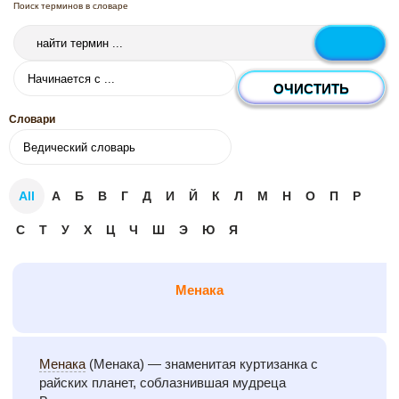
Поиск терминов в словаре
Словари
All
А
Б
В
Г
Д
И
Й
К
Л
М
Н
О
П
Р
С
Т
У
Х
Ц
Ч
Ш
Э
Ю
Я
Менака
Менака
(Менака) — знаменитая куртизанка с
райских планет, соблазнившая мудреца