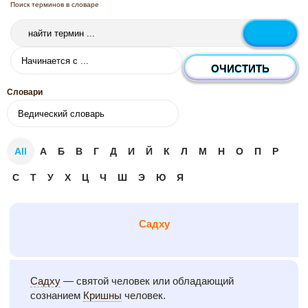
Поиск терминов в словаре
Словари
All
А
Б
В
Г
Д
И
Й
К
Л
М
Н
О
П
Р
С
Т
У
Х
Ц
Ч
Ш
Э
Ю
Я
Садху
Садху
— святой человек или обладающий
сознанием
Кришны
человек.