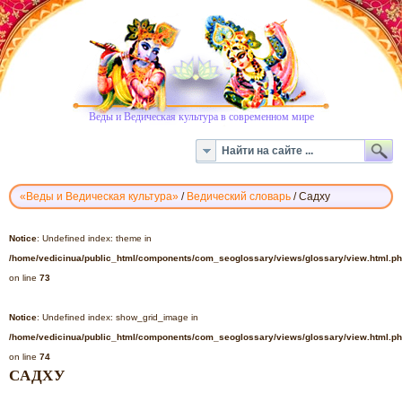
Веды и Ведическая культура в современном мире
«Веды и Ведическая культура»
/
Ведический словарь
/
Садху
ВЕДИЧЕСКИЙ
СЛОВАРЬ
Notice
: Undefined index: theme in
-
/home/vedicinua/public_html/components/com_seoglossary/views/glossary/view.html.p
САДХУ
on line
73
Notice
: Undefined index: show_grid_image in
/home/vedicinua/public_html/components/com_seoglossary/views/glossary/view.html.p
on line
74
САДХУ