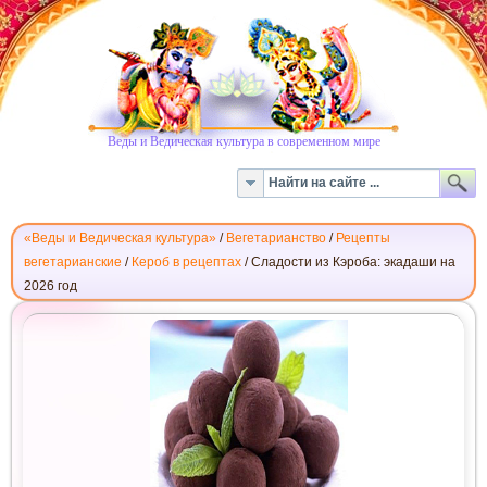
Веды и Ведическая культура в современном мире
«Веды и Ведическая культура»
/
Вегетарианство
/
Рецепты
вегетарианские
/
Кероб в рецептах
/
Сладости из Кэроба: экадаши на
2026 год
СЛАДОСТИ
ИЗ
КЭРОБА