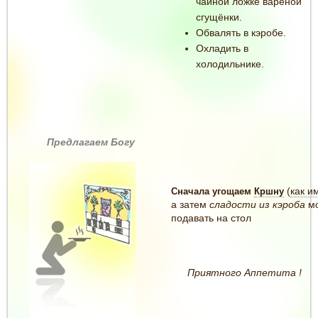
чайной ложке варёной
сгущёнки.
Обвалять в кэробе.
Охладить в
холодильнике.
Предлагаем Богу
(
как и
Сначала угощаем
Кршну
а затем
сладости из кэроба
м
подавать на стол
Приятного Аппетита !