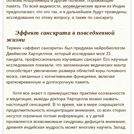
болезнь Альцгеймера и другие болезни, поражающие
память. По всей видимости,
аюрведические
врачи из Индии
предполагают, что это так, и в дальнейшем будут проведены
исследования по этому вопросу, а также по санскриту.
Эффект санскрита в повседневной
жизни
Термин «эффект санскрита» был придуман нейробиологом
Джеймсом Хартцеллом, который исследовал мозг 21
пандита, профессионально изучивших санскрит. Его научные
исследования показали, что запоминание ведических мантр
способствует увеличению размера областей коры головного
мозга, связанных с когнитивными функциями, включая
кратковременную и долгосрочную память.
Хотя все знают о преимуществах практики осознанности
и медитации, выводы доктора Хартцелла можно назвать
настоящей сенсацией. В то
время
, как в мире сокращается
продолжительность концентрации внимания, со всех сторон
несутся огромные потоки информации, а у детей
проявляются всевозможные синдромы дефицита внимания,
древняя индийская мудрость может многому научить Запад.