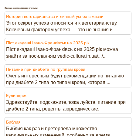
Свежие комментарии к статьям:
История вегетарианства и личный успех в жизни
Этот секрет успеха относится и к вегетарианству.
Ключевым фактором успеха — это не знания и ...
Піст екадаші Івано-Франківськ на 2025 рік
Піст екадаші Івано-Франківсь к на 2025 рік можна
знайти за посиланням vedic-culture.in.ua/.../...
Питание при диабете по группам крови
Очень интересным будут рекомендации по питанию
при диабете 2 типа по типам крови, которая ...
Кулинария
Здравствуйте, подскажите,пожа луйста, питание при
диабете 2 типа, рецепты аюрведические.
Библия
Библия как раз и претерпела множество
кардинальных изменений, особенно за время