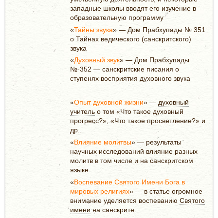
западные школы вводят его изучение в
образовательную программу
«
Тайны звука
» — Дом Прабхупады № 351
о Тайнах ведического (санскритского)
звука
«
Духовный звук
» — Дом Прабхупады
№-352 — санскритские писания о
ступенях восприятия духовного звука
«
Опыт духовной жизни
» —
духовный
учитель
о том «Что такое духовный
прогресс?», «Что такое просветление?» и
др..
«
Влияние молитвы
» — результаты
научных исследований влияние разных
молитв в том числе и на санскритском
языке.
«
Воспевание Святого Имени Бога в
мировых религиях
» — в статье огромное
внимание уделяется воспеванию
Святого
имени
на санскрите.