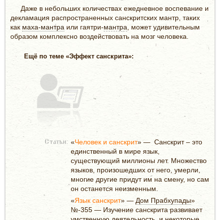
Даже в небольших количествах ежедневное воспевание и
декламация распространенных санскритских мантр, таких
как
маха-мантра
или гаятри-
мантра
, может удивительным
образом комплексно воздействовать на мозг человека.
Ещё по теме «Эффект санскрита»:
«
Человек и санскрит
» — Санскрит – это
Статьи:
единственный в мире язык,
существующий миллионы лет. Множество
языков, произошедших от него, умерли,
многие другие придут им на смену, но сам
он останется неизменным.
«
Язык санскрит
» —
Дом Прабхупады
»
№-355 — Изучение санскрита развивает
умственную деятельность, и некоторые