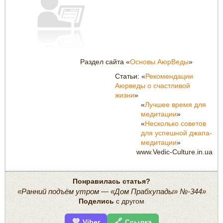
Раздел сайта «
Основы АюрВеды
»
Статьи: «
Рекомендации
Аюрведы о счастливой
жизни
»
«
Лучшее время для
медитации
»
«
Несколько советов
для успешной джапа-
медитации
»
www.Vedic-Culture.in.ua
Понравилась статья?
«Ранний подъём утром — «Дом Прабхупады» №-344»
Поделись
с другом
💜
🔗
Viber
Ссылка