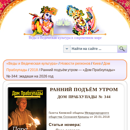
Веды и Ведическая культура в современном мире
«Веды и Ведическая культура»
/
Новости регионов
/
Киев
/
Дом
Прабхупады
/
2018
/
Ранний подъём утром — «Дом Прабхупады»
№-344: экадаши на 2026 год
РАННИЙ
ПОДЪЁМ
РАННИЙ ПОДЪЁМ УТРОМ
УТРОМ
ДОМ ПРАБХУПАДЫ № 344
—
«ДОМ
ПРАБХУПАДЫ»
Газета Киевской общины
Международного
№-344
общества Сознания Кришны
от 20.01.2018
Статьи номера: