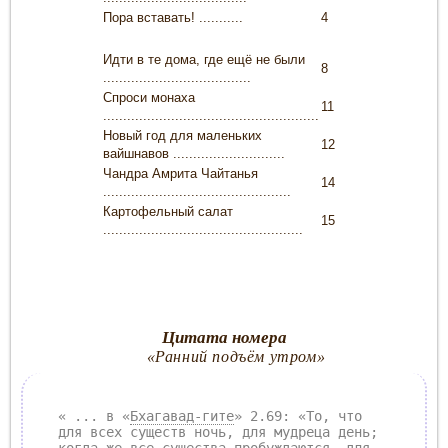
Пора вставать!
...........
4
Идти в те дома, где ещё не были
8
.....................................
Спроси монаха
11
......................................................
Новый год для маленьких
12
вайшнавов ............................
Чандра Амрита Чайтанья
14
...............................................
Картофельный салат
15
..................................................
Цитата номера
«Ранний подъём утром»
« ... в «
Бхагавад-гите
» 2.69: «То, что
для всех существ ночь, для мудреца день;
когда же все существа пробуждаются, для