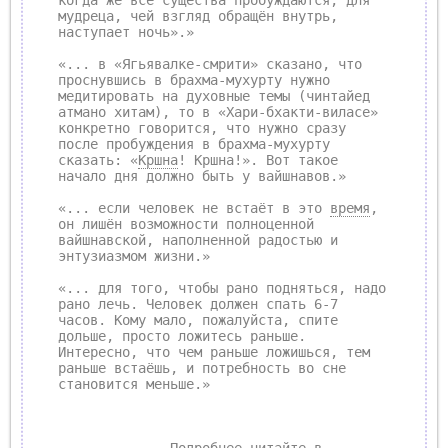
мудреца, чей взгляд обращён внутрь,
наступает ночь».»
«... в «Ягьявалке-смрити» сказано, что
проснувшись в брахма-мухурту нужно
медитировать на духовные темы (чинтайед
атмано хитам), то в «Хари-бхакти-виласе»
конкретно говорится, что нужно сразу
после пробуждения в брахма-мухурту
сказать: «
Кршна
! Кршна!». Вот такое
начало дня должно быть у вайшнавов.»
«... если человек не встаёт в это
время
,
он лишён возможности полноценной
вайшнавской, наполненной радостью и
энтузиазмом жизни.»
«... для того, чтобы рано подняться, надо
рано лечь. Человек должен спать 6-7
часов. Кому мало, пожалуйста, спите
дольше, просто ложитесь раньше.
Интересно, что чем раньше ложишься, тем
раньше встаёшь, и потребность во сне
становится меньше.»
Подробнее читайте в