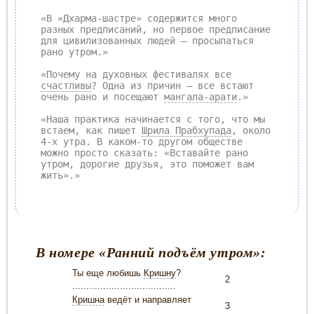
«В «Дхарма-шастре» содержится много
разных предписаний, но первое предписание
для цивилизованных людей – просыпаться
рано утром.»
«Почему на духовных фестивалях все
счастливы
? Одна из причин – все встают
очень рано и посещают
мангала-арати
.»
«Наша практика начинается с того, что мы
встаем, как пишет
Шрила Прабхупада
, около
4-х утра. В каком-то другом обществе
можно просто сказать: «Вставайте рано
утром, дорогие друзья, это поможет вам
жить».»
В номере «Ранний подъём утром»:
Ты еще любишь
Кришну
?
2
.....................................
Кришна
ведёт и направляет
3
....................................