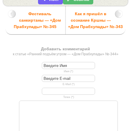
Фестиваль
Как я пришёл в
санкиртаны — «Дом
сознание Кршны —
Прабхупады» №-345
«Дом Прабхупады» №-343
Добавить комментарий
к статье «Ранний подъём утром — «Дом Прабхупады» №-344»
Имя (*)
E-Mail (*)
Тема (*)