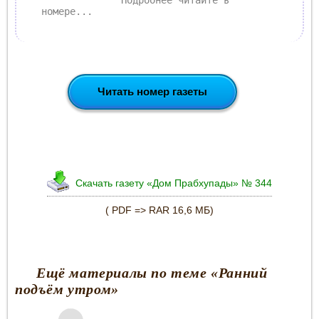
номере...
Читать номер газеты
Скачать газету «Дом Прабхупады» № 344
( PDF => RAR 16,6 МБ)
Ещё материалы по теме «Ранний
подъём утром»